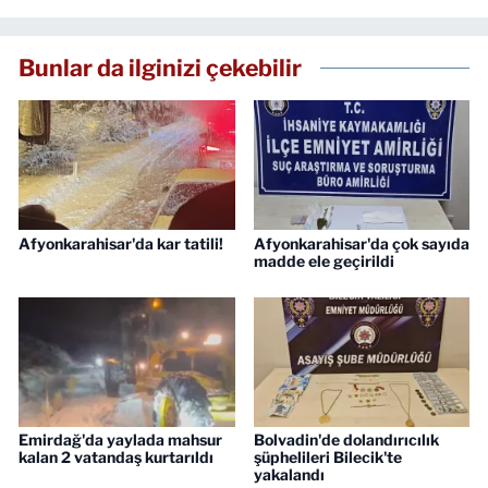
Bunlar da ilginizi çekebilir
Afyonkarahisar'da kar tatili!
Afyonkarahisar'da çok sayıda
madde ele geçirildi
Emirdağ'da yaylada mahsur
Bolvadin'de dolandırıcılık
kalan 2 vatandaş kurtarıldı
şüphelileri Bilecik'te
yakalandı