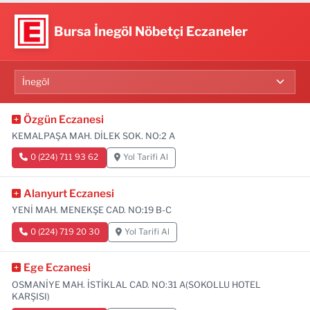
Bursa İnegöl Nöbetçi Eczaneler
Özgün Eczanesi
KEMALPAŞA MAH. DİLEK SOK. NO:2 A
0 (224) 711 93 62
Yol Tarifi Al
Alanyurt Eczanesi
YENİ MAH. MENEKŞE CAD. NO:19 B-C
0 (224) 719 20 30
Yol Tarifi Al
Ege Eczanesi
OSMANİYE MAH. İSTİKLAL CAD. NO:31 A(SOKOLLU HOTEL
KARŞISI)