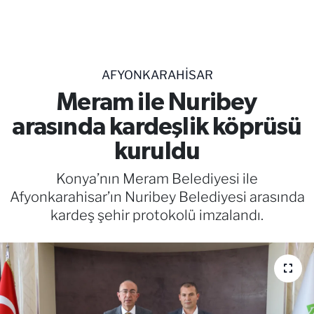
TEKNOLOJİ
CANLI DİNLE
AFYONKARAHISAR
RESMİ İLANLAR
Meram ile Nuribey
arasında kardeşlik köprüsü
Gencsesfm Canlı Dinle
kuruldu
Konya’nın Meram Belediyesi ile
Afyonkarahisar’ın Nuribey Belediyesi arasında
kardeş şehir protokolü imzalandı.