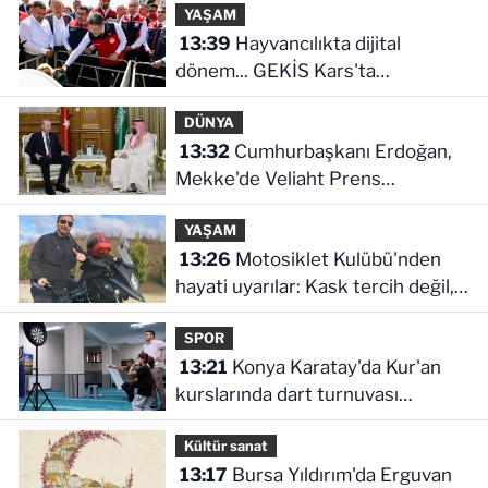
YAŞAM
13:39
Hayvancılıkta dijital
dönem... GEKİS Kars'ta
uygulamaya alındı
DÜNYA
13:32
Cumhurbaşkanı Erdoğan,
Mekke'de Veliaht Prens
Muhammed bin Selman ile
YAŞAM
görüştü
13:26
Motosiklet Kulübü'nden
hayati uyarılar: Kask tercih değil,
zorunluluktur
SPOR
13:21
Konya Karatay'da Kur'an
kurslarında dart turnuvası
heyecanı
Kültür sanat
13:17
Bursa Yıldırım'da Erguvan