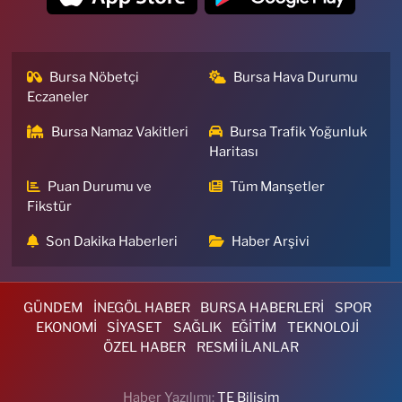
Bursa Nöbetçi
Bursa Hava Durumu
Eczaneler
Bursa Namaz Vakitleri
Bursa Trafik Yoğunluk
Haritası
Puan Durumu ve
Tüm Manşetler
Fikstür
Son Dakika Haberleri
Haber Arşivi
GÜNDEM
İNEGÖL HABER
BURSA HABERLERİ
SPOR
EKONOMİ
SİYASET
SAĞLIK
EĞİTİM
TEKNOLOJİ
ÖZEL HABER
RESMİ İLANLAR
Haber Yazılımı:
TE Bilişim