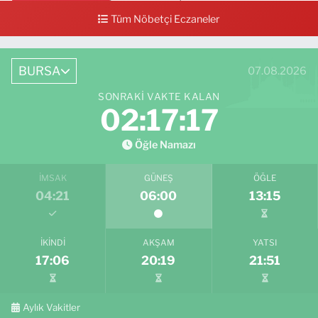
0 (224) 712 33 73
Yol Tarifi Al
Tüm Nöbetçi Eczaneler
BURSA
07.08.2026
SONRAKI VAKTE KALAN
02:17:16
Öğle Namazı
İMSAK
GÜNEŞ
ÖĞLE
04:21
06:00
13:15
İKINDI
AKŞAM
YATSI
17:06
20:19
21:51
Aylık Vakitler