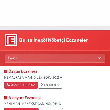
Bursa İnegöl Nöbetçi Eczaneler
Özgün Eczanesi
KEMALPAŞA MAH. DİLEK SOK. NO:2 A
0 (224) 711 93 62
Yol Tarifi Al
Alanyurt Eczanesi
YENİ MAH. MENEKŞE CAD. NO:19 B-C