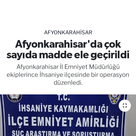
TEKNOLOJİ
CANLI DİNLE
AFYONKARAHISAR
RESMİ İLANLAR
Afyonkarahisar'da çok
sayıda madde ele geçirildi
Gencsesfm Canlı Dinle
Afyonkarahisar İl Emniyet Müdürlüğü
ekiplerince İhsaniye ilçesinde bir operasyon
düzenledi.