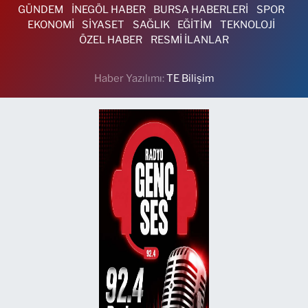
GÜNDEM
İNEGÖL HABER
BURSA HABERLERİ
SPOR
EKONOMİ
SİYASET
SAĞLIK
EĞİTİM
TEKNOLOJİ
ÖZEL HABER
RESMİ İLANLAR
Haber Yazılımı:
TE Bilişim