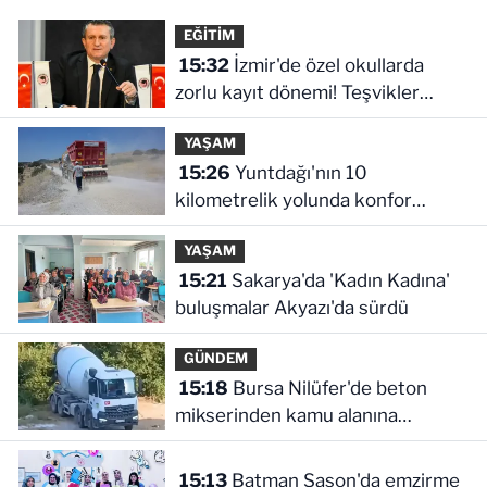
EĞİTİM
15:32
İzmir'de özel okullarda
zorlu kayıt dönemi! Teşvikler
kalktı, veli devlet okuluna yöneldi
YAŞAM
15:26
Yuntdağı'nın 10
kilometrelik yolunda konfor
çalışması
YAŞAM
15:21
Sakarya'da 'Kadın Kadına'
buluşmalar Akyazı'da sürdü
GÜNDEM
15:18
Bursa Nilüfer'de beton
mikserinden kamu alanına
döküme 150 bin TL ceza
15:13
Batman Sason'da emzirme