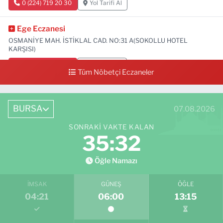
0 (224) 719 20 30
Yol Tarifi Al
Ege Eczanesi
OSMANİYE MAH. İSTİKLAL CAD. NO:31 A(SOKOLLU HOTEL
KARŞISI)
0 (224) 712 33 73
Yol Tarifi Al
Tüm Nöbetçi Eczaneler
BURSA
07.08.2026
SONRAKI VAKTE KALAN
35:30
Öğle Namazı
İMSAK
GÜNEŞ
ÖĞLE
04:21
06:00
13:15