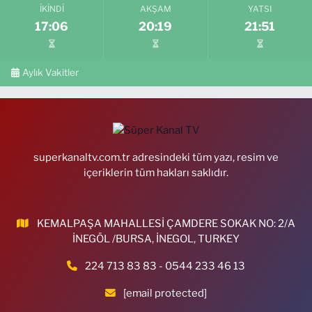
İKINDI
AKŞAM
YATSI
17:06
20:19
21:51
Aylık Vakitler
superkanaltv.com.tr adresindeki tüm yazı, resim ve
içeriklerin tüm hakları saklıdır.
KEMALPAŞA MAHALLESİ ÇAMDERE SOKAK NO: 2/A
İNEGÖL /BURSA, İNEGOL, TURKEY
224 713 83 83 - 0544 233 46 13
[email protected]