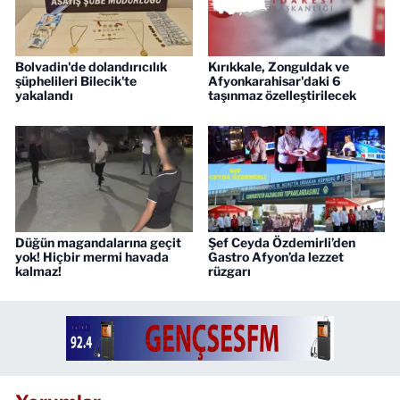
Bolvadin'de dolandırıcılık
Kırıkkale, Zonguldak ve
şüphelileri Bilecik'te
Afyonkarahisar'daki 6
yakalandı
taşınmaz özelleştirilecek
Düğün magandalarına geçit
Şef Ceyda Özdemirli’den
yok! Hiçbir mermi havada
Gastro Afyon’da lezzet
kalmaz!
rüzgarı