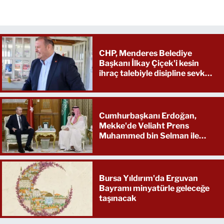
CHP, Menderes Belediye
Başkanı İlkay Çiçek'i kesin
ihraç talebiyle disipline sevk
etti
Cumhurbaşkanı Erdoğan,
Mekke'de Veliaht Prens
Muhammed bin Selman ile
görüştü
Bursa Yıldırım'da Erguvan
Bayramı minyatürle geleceğe
taşınacak