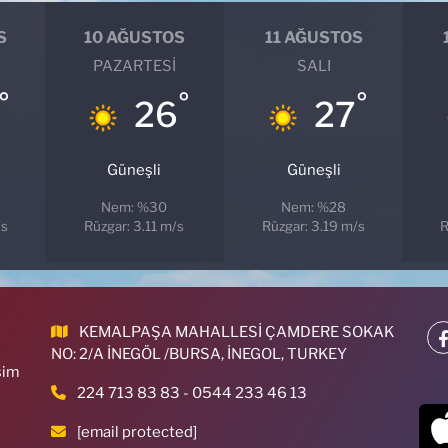
S
10 AĞUSTOS
11 AĞUSTOS
PAZARTESI
SALI
°
°
°
26
27
Güneşli
Güneşli
Nem: %30
Nem: %28
/s
Rüzgar: 3.11 m/s
Rüzgar: 3.19 m/s
R
KEMALPAŞA MAHALLESİ ÇAMDERE SOKAK
NO: 2/A İNEGÖL /BURSA, İNEGOL, TURKEY
sim
224 713 83 83 - 0544 233 46 13
[email protected]