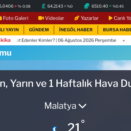
5,0406
64,2143
6510.40
%
-0.08
%
0
%
0.45
Foto Galeri
Videolar
Yazarlar
Canlı Y
LI YAYIN
GÜNDEM
İNEGÖL HABER
BURSA HAB
kika
at Edenler Kimler? | 06 Ağustos 2026 Perşembe
23:05
İ
umu
, Yarın ve 1 Haftalık Hava 
Malatya
°
21