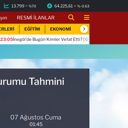
13.799
64.225,61
%
70
%
-0.63
ayın
RESMİ İLANLAR
ERLERİ
EĞİTİM
EKONOMİ
SİYASET
SPOR
negöl'de Bugün Kimler Vefat Etti? | 06 Ağustos 2026 Perşembe
Durumu Tahmini
07 Ağustos Cuma
01:45