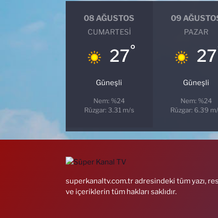
08 AĞUSTOS
09 AĞUSTO
CUMARTESI
PAZAR
°
27
27
Güneşli
Güneşli
Nem: %24
Nem: %24
Rüzgar: 3.31 m/s
Rüzgar: 6.39 m
superkanaltv.com.tr adresindeki tüm yazı, re
ve içeriklerin tüm hakları saklıdır.