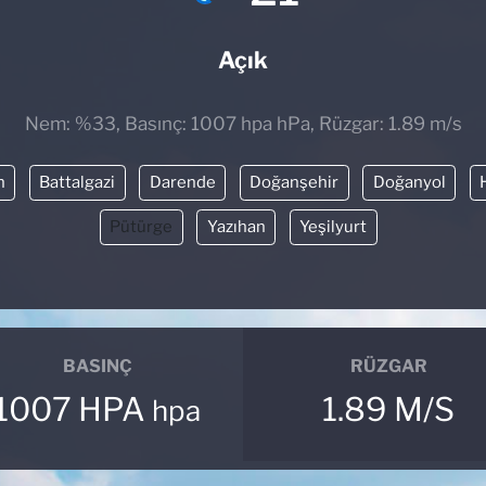
Açık
Nem: %33, Basınç: 1007 hpa hPa, Rüzgar: 1.89 m/s
n
Battalgazi
Darende
Doğanşehir
Doğanyol
Pütürge
Yazıhan
Yeşilyurt
BASINÇ
RÜZGAR
1007 HPA
1.89 M/S
hpa