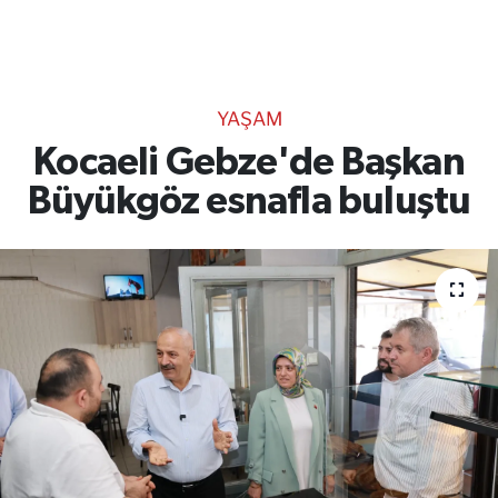
TEKNOLOJİ
CANLI DİNLE
YAŞAM
RESMİ İLANLAR
Kocaeli Gebze'de Başkan
Büyükgöz esnafla buluştu
Gencsesfm Canlı Dinle