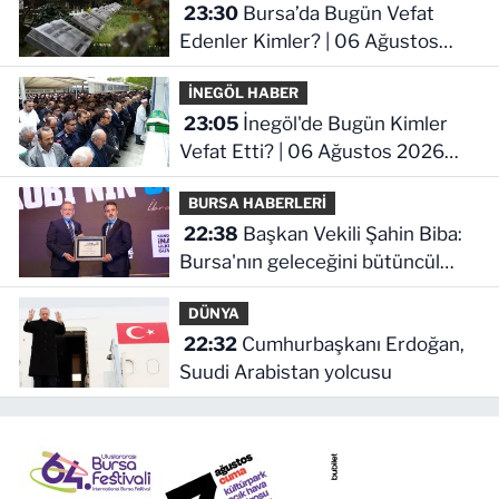
23:30
Bursa’da Bugün Vefat
Edenler Kimler? | 06 Ağustos
2026 Perşembe
İNEGÖL HABER
23:05
İnegöl'de Bugün Kimler
Vefat Etti? | 06 Ağustos 2026
Perşembe
BURSA HABERLERİ
22:38
Başkan Vekili Şahin Biba:
Bursa'nın geleceğini bütüncül
anlayışla planlıyoruz
DÜNYA
22:32
Cumhurbaşkanı Erdoğan,
Suudi Arabistan yolcusu