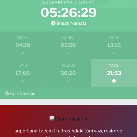
SONRAKI VAKTE KALAN
05:26:27
İmsak Namazı
İMSAK
GÜNEŞ
ÖĞLE
04:19
05:59
13:15
İKINDI
AKŞAM
YATSI
17:06
20:20
21:53
Aylık Vakitler
superkanaltv.com.tr adresindeki tüm yazı, resim ve