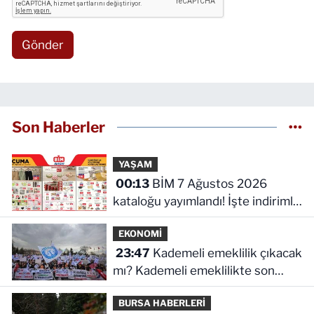
Gönder
Son Haberler
YAŞAM
00:13
BİM 7 Ağustos 2026
kataloğu yayımlandı! İşte indirimli
ürünler ve fiyatları
EKONOMİ
23:47
Kademeli emeklilik çıkacak
mı? Kademeli emeklilikte son
durum ne!
BURSA HABERLERİ