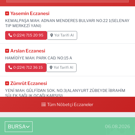
Yasemin Eczanesi
KEMALPAŞA MAH. ADNAN MENDERES BULVARI NO:22 1(SELENAY
TIP MERKEZİ YANI)
0 (224) 715 20 95
Yol Tarifi Al
Arslan Eczanesi
HAMİDİYE MAH. PARK CAD. NO:15 A
0 (224) 712 36 15
Yol Tarifi Al
Zümrüt Eczanesi
YENİ MAH. GÜLFİDAN SOK. NO:3(ALANYURT ZÜBEYDE İBRAHİM
SÜLEK SAĞLIK OCAĞI KARŞISI)
Tüm Nöbetçi Eczaneler
0 (531) 239 44 04
Yol Tarifi Al
BURSA
06.08.2026