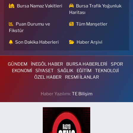
Bursa Namaz Vakitleri
Bursa Trafik Yoğunluk
Haritası
Puan Durumu ve
Tüm Manşetler
Fikstür
Son Dakika Haberleri
Haber Arşivi
GÜNDEM
İNEGÖL HABER
BURSA HABERLERİ
SPOR
EKONOMİ
SİYASET
SAĞLIK
EĞİTİM
TEKNOLOJİ
ÖZEL HABER
RESMİ İLANLAR
Haber Yazılımı:
TE Bilişim