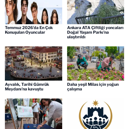
Temmuz 2026’da En Çok
Ankara ATA Çiftliği yoncaları
Konuşulan Oyuncular
Doğal Yaşam Parkı'na
ulaştırıldı
Ayvalık, Tarihi Gümrük
Daha yeşil Milas için yoğun
Meydanı'na kavuştu
çalışma