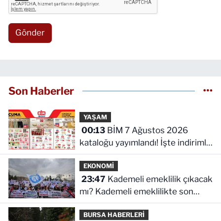
Gönder
Son Haberler
YAŞAM
00:13
BİM 7 Ağustos 2026
kataloğu yayımlandı! İşte indirimli
ürünler ve fiyatları
EKONOMİ
23:47
Kademeli emeklilik çıkacak
mı? Kademeli emeklilikte son
durum ne!
BURSA HABERLERİ