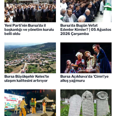
Yeni Parti’nin Bursa’da il
Bursa’da Bugün Vefat
başkanlığı ve yönetim kurulu
Edenler Kimler? | 05 Ağustos
belli oldu
2026 Çarşamba
Bursa Büyükşehir Keles'te
Bursa Açıkhava'da 'Cimri'ye
ulaşım kalitesini artırıyor
alkış yağmuru