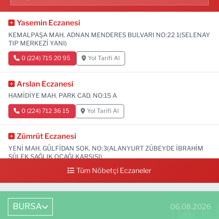
Yasemin Eczanesi
KEMALPAŞA MAH. ADNAN MENDERES BULVARI NO:22 1(SELENAY
TIP MERKEZİ YANI)
0 (224) 715 20 95
Yol Tarifi Al
Arslan Eczanesi
HAMİDİYE MAH. PARK CAD. NO:15 A
0 (224) 712 36 15
Yol Tarifi Al
Zümrüt Eczanesi
YENİ MAH. GÜLFİDAN SOK. NO:3(ALANYURT ZÜBEYDE İBRAHİM
SÜLEK SAĞLIK OCAĞI KARŞISI)
Tüm Nöbetçi Eczaneler
0 (531) 239 44 04
Yol Tarifi Al
BURSA
06.08.2026