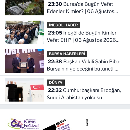
23:30
Bursa’da Bugün Vefat
Edenler Kimler? | 06 Ağustos
2026 Perşembe
İNEGÖL HABER
23:05
İnegöl'de Bugün Kimler
Vefat Etti? | 06 Ağustos 2026
Perşembe
BURSA HABERLERİ
22:38
Başkan Vekili Şahin Biba:
Bursa'nın geleceğini bütüncül
anlayışla planlıyoruz
DÜNYA
22:32
Cumhurbaşkanı Erdoğan,
Suudi Arabistan yolcusu