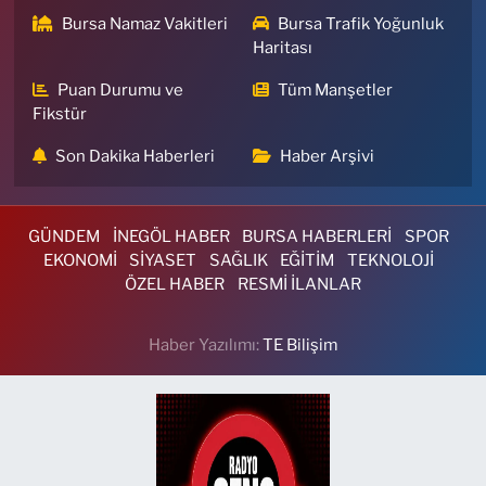
Bursa Namaz Vakitleri
Bursa Trafik Yoğunluk
Haritası
Puan Durumu ve
Tüm Manşetler
Fikstür
Son Dakika Haberleri
Haber Arşivi
GÜNDEM
İNEGÖL HABER
BURSA HABERLERİ
SPOR
EKONOMİ
SİYASET
SAĞLIK
EĞİTİM
TEKNOLOJİ
ÖZEL HABER
RESMİ İLANLAR
Haber Yazılımı:
TE Bilişim