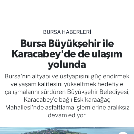
TEKNOLOJİ
CANLI DİNLE
BURSA HABERLERİ
RESMİ İLANLAR
Bursa Büyükşehir ile
Karacabey'de de ulaşım
Gencsesfm Canlı Dinle
yolunda
Bursa'nın altyapı ve üstyapısını güçlendirmek
ve yaşam kalitesini yükseltmek hedefiyle
çalışmalarını sürdüren Büyükşehir Belediyesi,
Karacabey'e bağlı Eskikaraağaç
Mahallesi'nde asfaltlama işlemlerine aralıksız
devam ediyor.