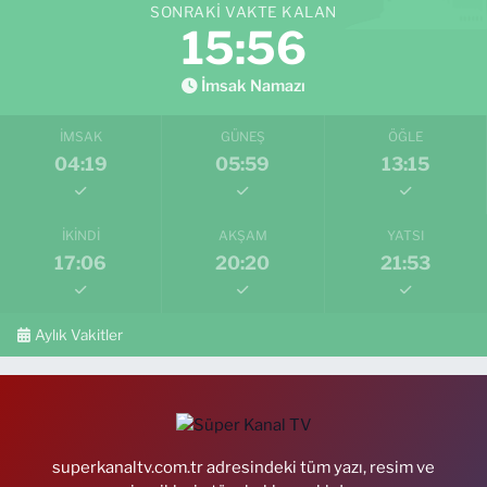
SONRAKI VAKTE KALAN
15:55
İmsak Namazı
İMSAK
GÜNEŞ
ÖĞLE
04:19
05:59
13:15
İKINDI
AKŞAM
YATSI
17:06
20:20
21:53
Aylık Vakitler
superkanaltv.com.tr adresindeki tüm yazı, resim ve