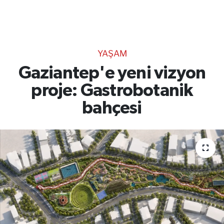
TEKNOLOJİ
CANLI DİNLE
YAŞAM
RESMİ İLANLAR
Gaziantep'e yeni vizyon
proje: Gastrobotanik
Gencsesfm Canlı Dinle
bahçesi