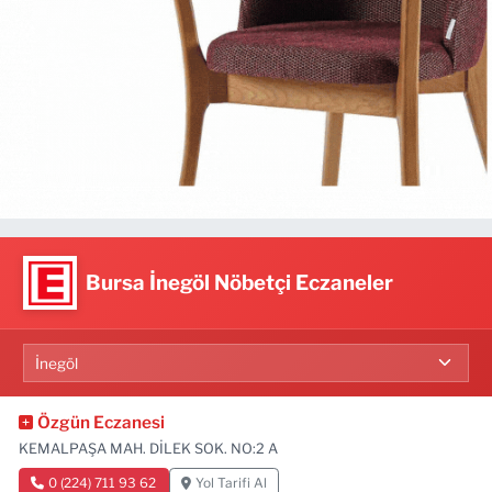
Bursa İnegöl Nöbetçi Eczaneler
Özgün Eczanesi
KEMALPAŞA MAH. DİLEK SOK. NO:2 A
0 (224) 711 93 62
Yol Tarifi Al