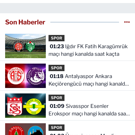
Son Haberler
SPOR
01:23
Iğdır FK Fatih Karagümrük
maçı hangi kanalda saat kaçta
SPOR
01:18
Antalyaspor Ankara
Keçiörengücü maçı hangi kanalda
saat kaçta
SPOR
01:09
Sivasspor Esenler
Erokspor maçı hangi kanalda saat
kaçta
SPOR