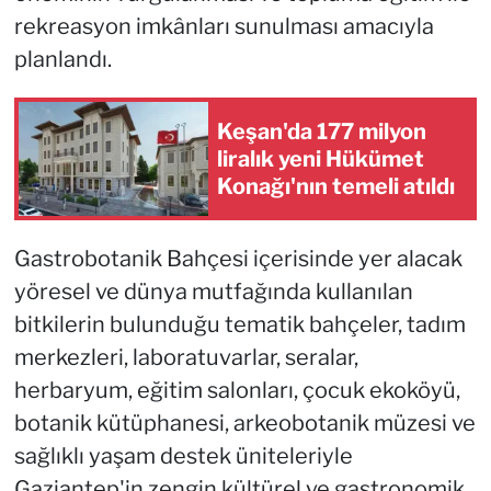
rekreasyon imkânları sunulması amacıyla
planlandı.
Keşan'da 177 milyon
liralık yeni Hükümet
Konağı'nın temeli atıldı
Gastrobotanik Bahçesi içerisinde yer alacak
yöresel ve dünya mutfağında kullanılan
bitkilerin bulunduğu tematik bahçeler, tadım
merkezleri, laboratuvarlar, seralar,
herbaryum, eğitim salonları, çocuk ekoköyü,
botanik kütüphanesi, arkeobotanik müzesi ve
sağlıklı yaşam destek üniteleriyle
Gaziantep'in zengin kültürel ve gastronomik