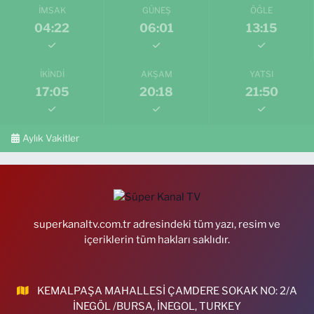
İMSAK
GÜNEŞ
ÖĞLE
04:22
06:01
13:15
İKINDI
AKŞAM
YATSI
17:05
20:18
21:50
Aylık Vakitler
superkanaltv.com.tr adresindeki tüm yazı, resim ve
içeriklerin tüm hakları saklıdır.
KEMALPAŞA MAHALLESİ ÇAMDERE SOKAK NO: 2/A
İNEGÖL /BURSA, İNEGOL, TURKEY