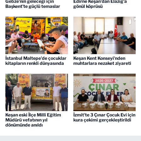
Gebze'nin geleceği için
Edirne Keşan'dan Elazığ'a
Başkent'te güçlü temaslar
gönül köprüsü
İstanbul Maltepe'de çocuklar
Keşan Kent Konseyi'nden
kitapların renkli dünyasında
muhtarlara nezaket ziyareti
Keşan eski İlçe Millî Eğitim
İzmit'te 3 Çınar Çocuk Evi için
Müdürü vefatının yıl
kura çekimi gerçekleştirildi
dönümünde anıldı