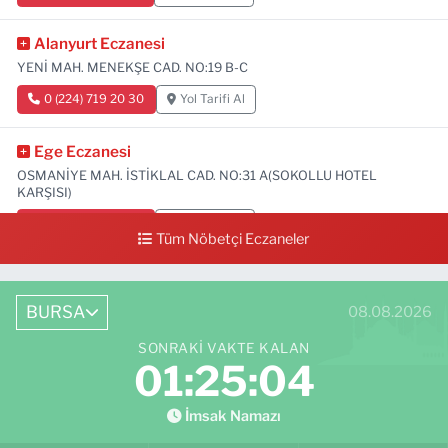
Alanyurt Eczanesi
YENİ MAH. MENEKŞE CAD. NO:19 B-C
0 (224) 719 20 30
Yol Tarifi Al
Ege Eczanesi
OSMANİYE MAH. İSTİKLAL CAD. NO:31 A(SOKOLLU HOTEL
KARŞISI)
0 (224) 712 33 73
Yol Tarifi Al
Tüm Nöbetçi Eczaneler
BURSA
08.08.2026
SONRAKI VAKTE KALAN
01:25:03
İmsak Namazı