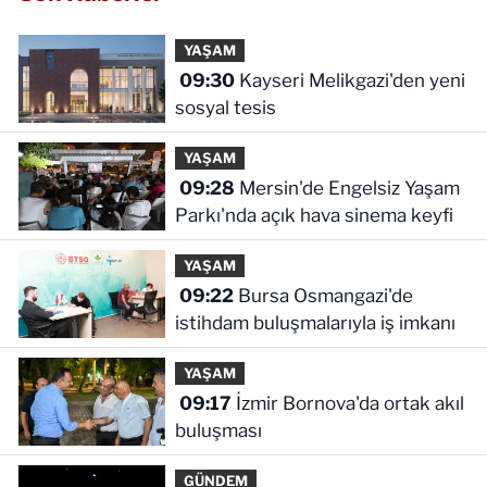
YAŞAM
09:30
Kayseri Melikgazi'den yeni
sosyal tesis
YAŞAM
09:28
Mersin'de Engelsiz Yaşam
Parkı'nda açık hava sinema keyfi
YAŞAM
09:22
Bursa Osmangazi'de
istihdam buluşmalarıyla iş imkanı
YAŞAM
09:17
İzmir Bornova'da ortak akıl
buluşması
GÜNDEM