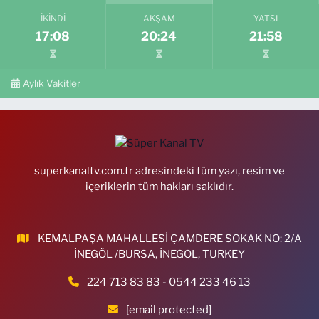
İKINDI
AKŞAM
YATSI
17:08
20:24
21:58
Aylık Vakitler
superkanaltv.com.tr adresindeki tüm yazı, resim ve
içeriklerin tüm hakları saklıdır.
KEMALPAŞA MAHALLESİ ÇAMDERE SOKAK NO: 2/A
İNEGÖL /BURSA, İNEGOL, TURKEY
224 713 83 83 - 0544 233 46 13
[email protected]