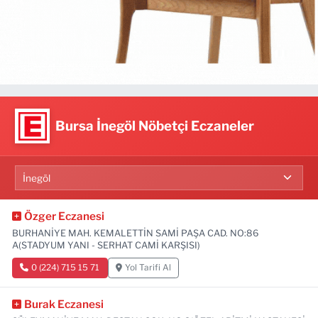
Bursa İnegöl Nöbetçi Eczaneler
Özger Eczanesi
BURHANİYE MAH. KEMALETTİN SAMİ PAŞA CAD. NO:86
A(STADYUM YANI - SERHAT CAMİ KARŞISI)
0 (224) 715 15 71
Yol Tarifi Al
Burak Eczanesi