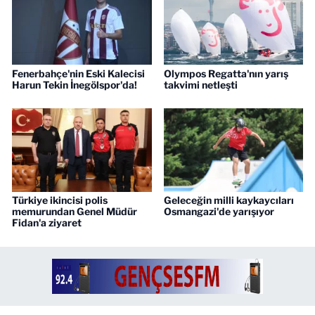
Fenerbahçe'nin Eski Kalecisi
Olympos Regatta'nın yarış
Harun Tekin İnegölspor'da!
takvimi netleşti
Türkiye ikincisi polis
Geleceğin milli kaykaycıları
memurundan Genel Müdür
Osmangazi'de yarışıyor
Fidan'a ziyaret