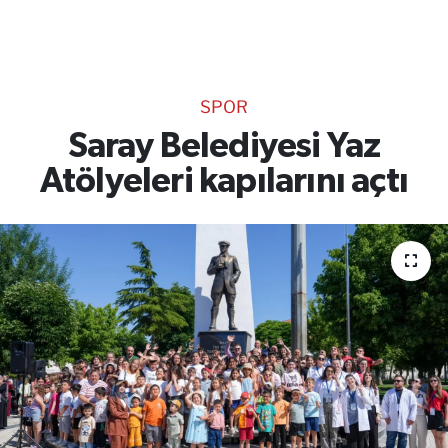
TEKNOLOJİ
CANLI DİNLE
SPOR
RESMİ İLANLAR
Saray Belediyesi Yaz
Atölyeleri kapılarını açtı
Gencsesfm Canlı Dinle