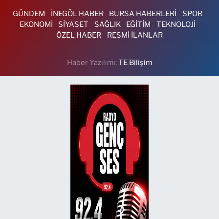
GÜNDEM
İNEGÖL HABER
BURSA HABERLERİ
SPOR
EKONOMİ
SİYASET
SAĞLIK
EĞİTİM
TEKNOLOJİ
ÖZEL HABER
RESMİ İLANLAR
Haber Yazılımı:
TE Bilişim