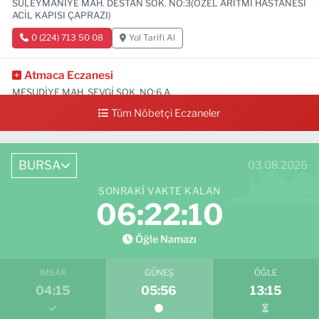
SÜLEYMANİYE MAH. DESTAN SOK. NO:3(ÖZEL ARİTMİ HASTANESİ
ACİL KAPISI ÇAPRAZI)
0 (224) 713 50 08
Yol Tarifi Al
Atmaca Eczanesi
MESUDİYE MAH. SEVGİ SOK. NO:6 A
Tüm Nöbetçi Eczaneler
0 (224) 711 04 24
Yol Tarifi Al
BURSA
03.08.2026
SONRAKI VAKTE KALAN
06:22:09
Öğle Namazı
İMSAK
GÜNEŞ
ÖĞLE
04:15
05:56
13:15