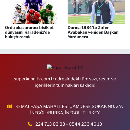
Ordu uluslararası bisiklet
Darıca 1934'te Zafer
dünyasını Karadeniz'de
Ayabakan yeniden Başkan
buluşturacak
Yardımcısı
superkanaltv.com.tr adresindeki tüm yazı, resim ve
içeriklerin tüm hakları saklıdır.
KEMALPAŞA MAHALLESİ ÇAMDERE SOKAK NO: 2/A
İNEGÖL /BURSA, İNEGOL, TURKEY
224 713 83 83 - 0544 233 46 13