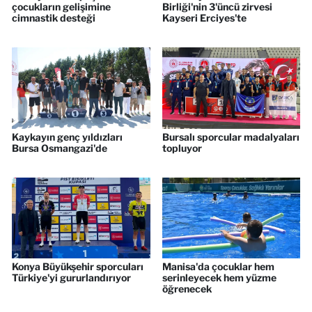
çocukların gelişimine
Birliği'nin 3'üncü zirvesi
cimnastik desteği
Kayseri Erciyes'te
Kaykayın genç yıldızları
Bursalı sporcular madalyaları
Bursa Osmangazi'de
topluyor
Konya Büyükşehir sporcuları
Manisa'da çocuklar hem
Türkiye'yi gururlandırıyor
serinleyecek hem yüzme
öğrenecek