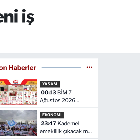
ni iş
on Haberler
YAŞAM
00:13
BİM 7
Ağustos 2026
kataloğu yayımlandı!
EKONOMİ
İşte indirimli ürünler
23:47
Kademeli
ve fiyatları
emeklilik çıkacak mı?
Kademeli emeklilikte