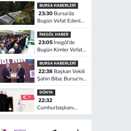
BURSA HABERLERİ
son durum ne!
23:30
Bursa’da
Bugün Vefat Edenler
Kimler? | 06 Ağustos
İNEGÖL HABER
2026 Perşembe
23:05
İnegöl'de
Bugün Kimler Vefat
Etti? | 06 Ağustos
BURSA HABERLERİ
2026 Perşembe
22:38
Başkan Vekili
Şahin Biba: Bursa'nın
geleceğini bütüncül
DÜNYA
anlayışla planlıyoruz
22:32
Cumhurbaşkanı
Erdoğan, Suudi
Arabistan yolcusu