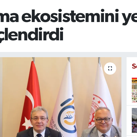
ma ekosistemini ye
çlendirdi
S