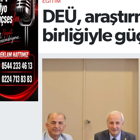
EĞİTİM
DEÜ, araştır
TEKNOLOJİ
CANLI DİNLE
birliğiyle gü
RESMİ İLANLAR
Gencsesfm Canlı Dinle