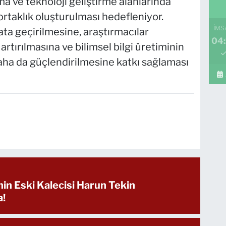
ma ve teknoloji geliştirme alanlarında
 ortaklık oluşturulması hedefleniyor.
İMS
ata geçirilmesine, araştırmacılar
04:
rtırılmasına ve bilimsel bilgi üretiminin
aha da güçlendirilmesine katkı sağlaması
in Eski Kalecisi Harun Tekin
a!