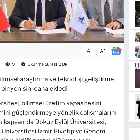
-
+
A
A
9
Okunma Süresi: 2 Dk
ilimsel araştırma ve teknoloji geliştirme
e bir yenisini daha ekledi.
sitesi, bilimsel üretim kapasitesini
mini güçlendirmeye yönelik çalışmalarını
 Bu kapsamda Dokuz Eylül Üniversitesi,
l Üniversitesi İzmir Biyotıp ve Genom