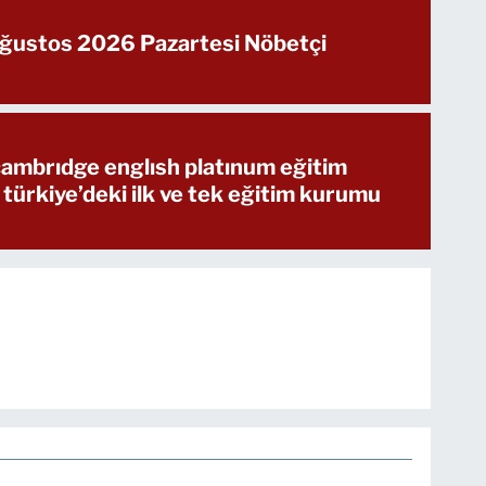
Ağustos 2026 Pazartesi Nöbetçi
 cambrıdge englısh platınum eğitim
 türkiye’deki ilk ve tek eğitim kurumu