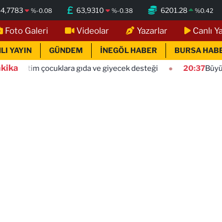
4,7783
63,9310
6201.28
%
-0.08
%
-0.38
%
0.42
Foto Galeri
Videolar
Yazarlar
Canlı Y
LI YAYIN
GÜNDEM
İNEGÖL HABER
BURSA HAB
kika
cuklara gıda ve giyecek desteği
20:37
Büyükçekmece sahil