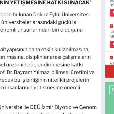
BU
ININ YETİŞMESİNE KATKI SUNACAK'
NO
elerde bulunan Dokuz Eylül Üniversitesi
üniversiteler arasındaki güçlü iş
en önemli unsurlarından biri olduğuna
SÜ
AR
ltyapısının daha etkin kullanılmasına,
rılmasına, disiplinler arası çalışmaların
sel üretimin güçlendirilmesine katkı
ME
f. Dr. Bayram Yılmaz, bilimsel üretimi ve
ek bu iş birliğinin nitelikli projelerin
lim insanlarının yetişmesine önemli
ki üniversite ile DEÜ İzmir Biyotıp ve Genom