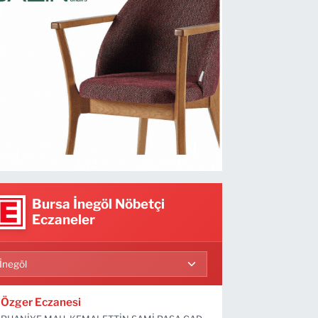
Bursa İnegöl Nöbetçi
Eczaneler
Özger Eczanesi