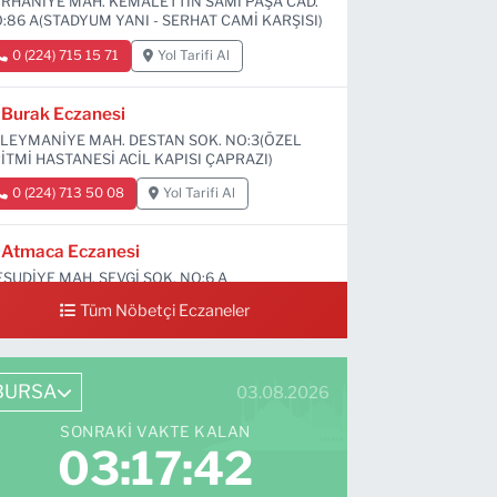
RHANİYE MAH. KEMALETTİN SAMİ PAŞA CAD.
:86 A(STADYUM YANI - SERHAT CAMİ KARŞISI)
0 (224) 715 15 71
Yol Tarifi Al
Burak Eczanesi
LEYMANİYE MAH. DESTAN SOK. NO:3(ÖZEL
İTMİ HASTANESİ ACİL KAPISI ÇAPRAZI)
0 (224) 713 50 08
Yol Tarifi Al
Atmaca Eczanesi
SUDİYE MAH. SEVGİ SOK. NO:6 A
Tüm Nöbetçi Eczaneler
0 (224) 711 04 24
Yol Tarifi Al
BURSA
03.08.2026
SONRAKI VAKTE KALAN
03:17:41