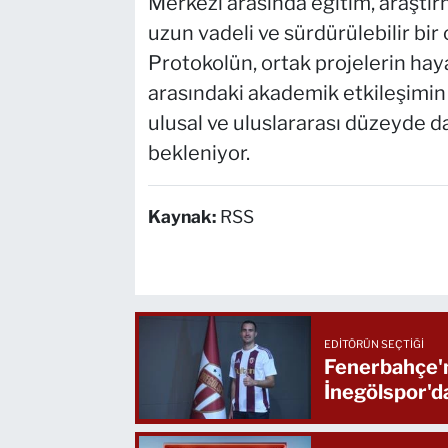
Merkezi arasında eğitim, araştır
uzun vadeli ve sürdürülebilir bir
Protokolün, ortak projelerin hay
arasındaki akademik etkileşimin a
ulusal ve uluslararası düzeyde d
bekleniyor.
Kaynak:
RSS
EDITÖRÜN SEÇTIĞI
Fenerbahçe'n
İnegölspor'd