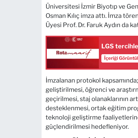
Üniversitesi İzmir Biyotıp ve Ge
Osman Kılıç imza attı. İmza töre
Üyesi Prof. Dr. Faruk Aydın da kat
LGS tercihle
İçeriği Görüntü
İmzalanan protokol kapsamında; o
geliştirilmesi, öğrenci ve araşt
geçirilmesi, staj olanaklarının ar
desteklenmesi, ortak eğitim pro
teknoloji geliştirme faaliyetlerin
güçlendirilmesi hedefleniyor.