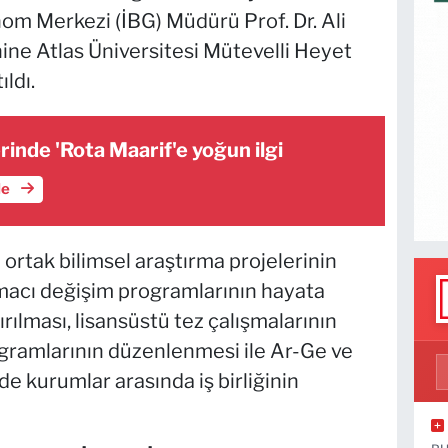
nom Merkezi (İBG) Müdürü Prof. Dr. Ali
nine Atlas Üniversitesi Mütevelli Heyet
ıldı.
rinde 'Rota Maarif'e yoğun ilgi
le
rtak bilimsel araştırma projelerinin
ırmacı değişim programlarının hayata
tırılması, lisansüstü tez çalışmalarının
gramlarının düzenlenmesi ile Ar-Ge ve
de kurumlar arasında iş birliğinin