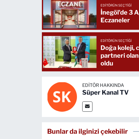
EDITÖRÜN SEÇTIĞI
İnegöl'de 3 
Eczaneler
EDITÖRÜN SEÇTIĞI
Doğa koleji,
partneri olan
oldu
EDITÖR HAKKINDA
Süper Kanal TV
Bunlar da ilginizi çekebilir