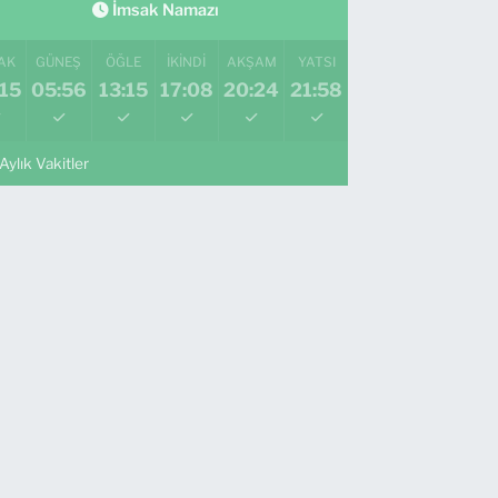
İmsak Namazı
AK
GÜNEŞ
ÖĞLE
İKINDI
AKŞAM
YATSI
15
05:56
13:15
17:08
20:24
21:58
Aylık Vakitler