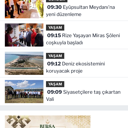
09:30
Eyüpsultan Meydanı'na
yeni düzenleme
YAŞAM
09:15
Rize Yaşayan Miras Şöleni
coşkuyla başladı
YAŞAM
09:12
Deniz ekosistemini
koruyacak proje
YAŞAM
09:09
Siyasetçilere taş çıkartan
Vali