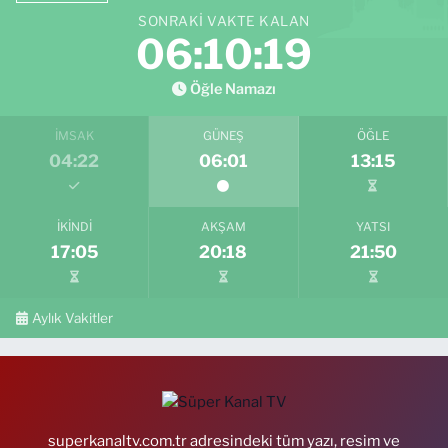
SONRAKI VAKTE KALAN
06:10:18
Öğle Namazı
İMSAK
GÜNEŞ
ÖĞLE
04:22
06:01
13:15
İKINDI
AKŞAM
YATSI
17:05
20:18
21:50
Aylık Vakitler
superkanaltv.com.tr adresindeki tüm yazı, resim ve