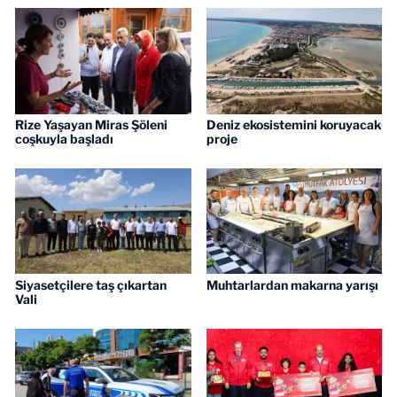
Rize Yaşayan Miras Şöleni
Deniz ekosistemini koruyacak
coşkuyla başladı
proje
Siyasetçilere taş çıkartan
Muhtarlardan makarna yarışı
Vali