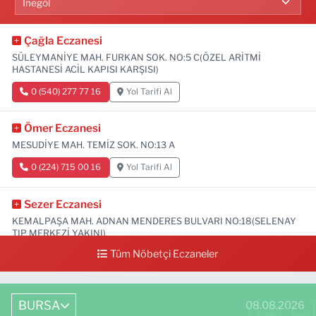
Çağla Eczanesi
SÜLEYMANİYE MAH. FURKAN SOK. NO:5 C(ÖZEL ARİTMİ
HASTANESİ ACİL KAPISI KARŞISI)
0 (540) 277 77 16
Yol Tarifi Al
Ömer Eczanesi
MESUDİYE MAH. TEMİZ SOK. NO:13 A
0 (224) 715 00 16
Yol Tarifi Al
Sezer Eczanesi
KEMALPAŞA MAH. ADNAN MENDERES BULVARI NO:18(SELENAY
TIP MERKEZİ YAKINI)
Tüm Nöbetçi Eczaneler
0 (224) 711 64 49
Yol Tarifi Al
BURSA
08.08.2026