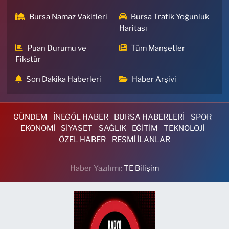
Bursa Namaz Vakitleri
Bursa Trafik Yoğunluk
Haritası
Puan Durumu ve
Tüm Manşetler
Fikstür
Son Dakika Haberleri
Haber Arşivi
GÜNDEM
İNEGÖL HABER
BURSA HABERLERİ
SPOR
EKONOMİ
SİYASET
SAĞLIK
EĞİTİM
TEKNOLOJİ
ÖZEL HABER
RESMİ İLANLAR
Haber Yazılımı:
TE Bilişim