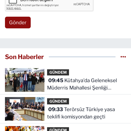
Gönder
Son Haberler
GÜNDEM
09:45
Kütahya'da Geleneksel
Müderris Mahallesi Şenliği
coşkusu
GÜNDEM
09:33
Terörsüz Türkiye yasa
teklifi komisyondan geçti
GÜNDEM