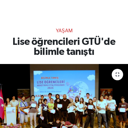
TEKNOLOJİ
CANLI DİNLE
YAŞAM
RESMİ İLANLAR
Lise öğrencileri GTÜ'de
bilimle tanıştı
Gencsesfm Canlı Dinle