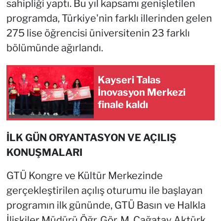
sahipliği yaptı. Bu yıl kapsamı genişletilen
programda, Türkiye'nin farklı illerinden gelen
275 lise öğrencisi üniversitenin 23 farklı
bölümünde ağırlandı.
Kayseri Talas
İnovasyon Merkezi
finale kaldı
İLK GÜN ORYANTASYON VE AÇILIŞ
KONUŞMALARI
GTÜ Kongre ve Kültür Merkezinde
gerçekleştirilen açılış oturumu ile başlayan
programın ilk gününde, GTÜ Basın ve Halkla
İlişkiler Müdürü Öğr. Gör. M. Çağatay Aktürk