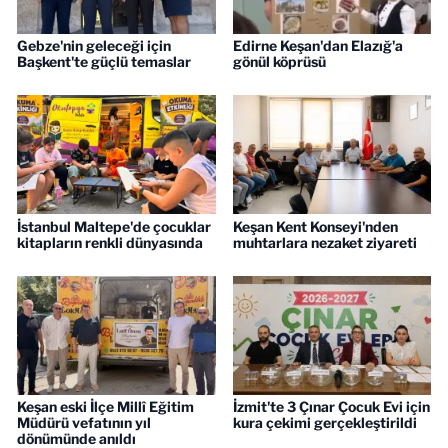
Gebze'nin geleceği için
Edirne Keşan'dan Elazığ'a
Başkent'te güçlü temaslar
gönül köprüsü
İstanbul Maltepe'de çocuklar
Keşan Kent Konseyi'nden
kitapların renkli dünyasında
muhtarlara nezaket ziyareti
Keşan eski İlçe Millî Eğitim
İzmit'te 3 Çınar Çocuk Evi için
Müdürü vefatının yıl
kura çekimi gerçekleştirildi
dönümünde anıldı