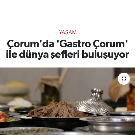
TEKNOLOJİ
CANLI DİNLE
YAŞAM
RESMİ İLANLAR
Çorum'da 'Gastro Çorum'
ile dünya şefleri buluşuyor
Gencsesfm Canlı Dinle