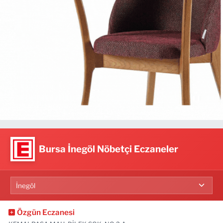
Bursa İnegöl Nöbetçi Eczaneler
Özgün Eczanesi