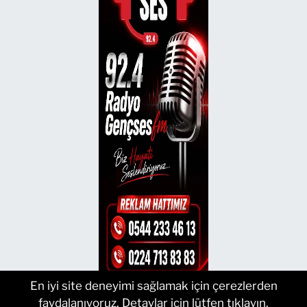
En iyi site deneyimi sağlamak için çerezlerden
faydalanıyoruz. Detaylar için lütfen tıklayın.