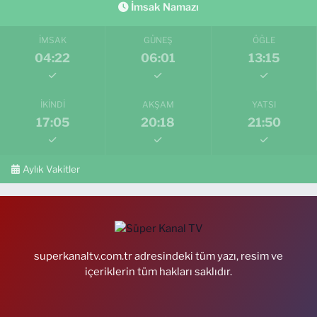
İmsak Namazı
İMSAK
GÜNEŞ
ÖĞLE
04:22
06:01
13:15
İKINDI
AKŞAM
YATSI
17:05
20:18
21:50
Aylık Vakitler
superkanaltv.com.tr adresindeki tüm yazı, resim ve
içeriklerin tüm hakları saklıdır.