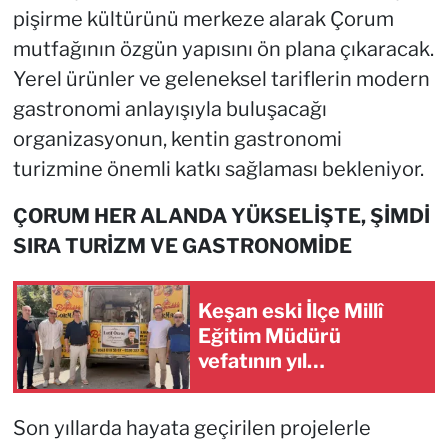
pişirme kültürünü merkeze alarak Çorum
mutfağının özgün yapısını ön plana çıkaracak.
Yerel ürünler ve geleneksel tariflerin modern
gastronomi anlayışıyla buluşacağı
organizasyonun, kentin gastronomi
turizmine önemli katkı sağlaması bekleniyor.
ÇORUM HER ALANDA YÜKSELİŞTE, ŞİMDİ
SIRA TURİZM VE GASTRONOMİDE
Keşan eski İlçe Millî
Eğitim Müdürü
vefatının yıl
dönümünde anıldı
Son yıllarda hayata geçirilen projelerle