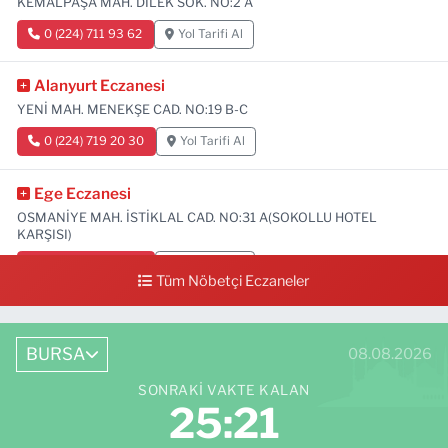
KEMALPAŞA MAH. DİLEK SOK. NO:2 A
0 (224) 711 93 62
Yol Tarifi Al
Alanyurt Eczanesi
YENİ MAH. MENEKŞE CAD. NO:19 B-C
0 (224) 719 20 30
Yol Tarifi Al
Ege Eczanesi
OSMANİYE MAH. İSTİKLAL CAD. NO:31 A(SOKOLLU HOTEL
KARŞISI)
0 (224) 712 33 73
Yol Tarifi Al
Tüm Nöbetçi Eczaneler
BURSA
08.08.2026
SONRAKI VAKTE KALAN
25:19