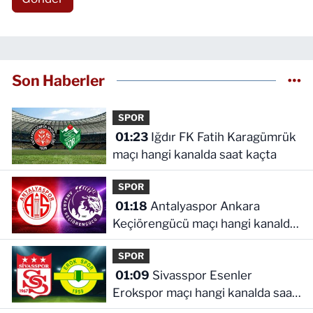
Son Haberler
SPOR
01:23
Iğdır FK Fatih Karagümrük
maçı hangi kanalda saat kaçta
SPOR
01:18
Antalyaspor Ankara
Keçiörengücü maçı hangi kanalda
saat kaçta
SPOR
01:09
Sivasspor Esenler
Erokspor maçı hangi kanalda saat
kaçta