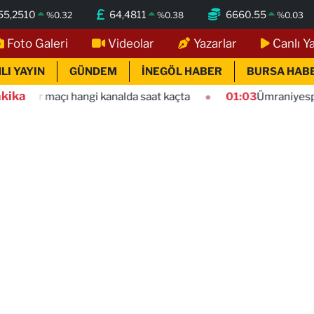
55,2510
64,4811
6660.55
%
0.32
%
0.38
%
0.03
Foto Galeri
Videolar
Yazarlar
Canlı Y
LI YAYIN
GÜNDEM
İNEGÖL HABER
BURSA HAB
kika
kanalda saat kaçta
01:03
Ümraniyespor Mardin 1969 Spor 