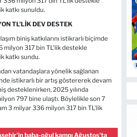
 336 milyon 317 bin TL'lik destekle
k katkı sunuldu.
YON TL'LİK DEV DESTEK
şım biniş katkılarını istikrarlı biçimde
36 milyon 317 bin TL'lik destekle
k katkı sundu.
dan vatandaşlara yönelik sağlanan
sinde istikrarlı bir artış göstererek devam
niş desteklenirken, 2025 yılında
ilyon 797 bine ulaştı. Böylelikle son 7
am 3 milyar 336 milyon 317 bin TL'lik
şehir'in baba-oğul kampı Ağustos'ta