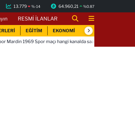
13.779
64.960,21
%
-14
%
0.87
ayın
RESMİ İLANLAR
ERLERİ
EĞİTİM
EKONOMİ
SİYASET
SPOR
maçı hangi kanalda saat kaçta!
01:01
Bandırmaspor İstan