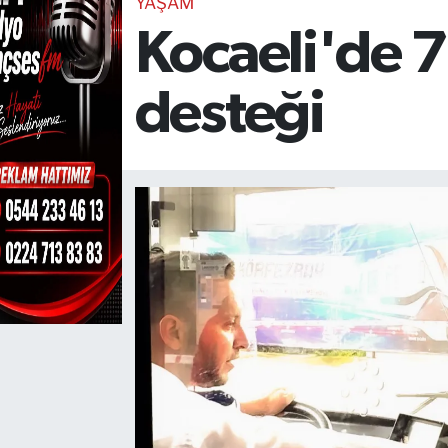
YAŞAM
Kocaeli'de 7 
TEKNOLOJİ
CANLI DİNLE
desteği
RESMİ İLANLAR
Gencsesfm Canlı Dinle