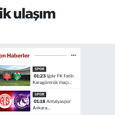
lik ulaşım
on Haberler
SPOR
01:23
Iğdır FK Fatih
Karagümrük maçı
hangi kanalda saat
SPOR
kaçta
01:18
Antalyaspor
Ankara
Keçiörengücü maçı