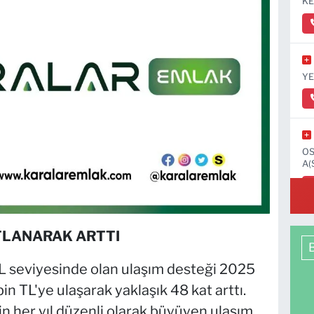
KE
YE
OS
A(
ATLANARAK ARTTI
TL seviyesinde olan ulaşım desteği 2025
in TL'ye ulaşarak yaklaşık 48 kat arttı.
n her yıl düzenli olarak büyüyen ulaşım