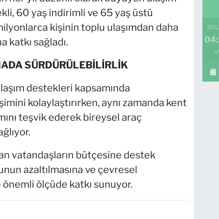
li, 60 yaş indirimli ve 65 yaş üstü
ilyonlarca kişinin toplu ulaşımdan daha
İMS
04
a katkı sağladı.
MADA SÜRDÜRÜLEBİLİRLİK
ulaşım destekleri kapsamında
şimini kolaylaştırırken, aynı zamanda kent
mını teşvik ederek bireysel araç
ğlıyor.
n vatandaşların bütçesine destek
unun azaltılmasına ve çevresel
 önemli ölçüde katkı sunuyor.