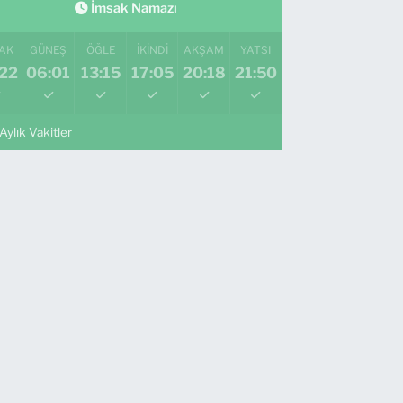
İmsak Namazı
AK
GÜNEŞ
ÖĞLE
İKINDI
AKŞAM
YATSI
:22
06:01
13:15
17:05
20:18
21:50
Aylık Vakitler