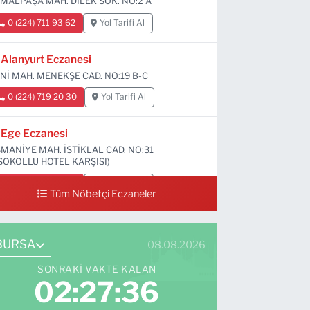
MALPAŞA MAH. DİLEK SOK. NO:2 A
0 (224) 711 93 62
Yol Tarifi Al
Alanyurt Eczanesi
Nİ MAH. MENEKŞE CAD. NO:19 B-C
0 (224) 719 20 30
Yol Tarifi Al
Ege Eczanesi
MANİYE MAH. İSTİKLAL CAD. NO:31
SOKOLLU HOTEL KARŞISI)
0 (224) 712 33 73
Yol Tarifi Al
Tüm Nöbetçi Eczaneler
BURSA
08.08.2026
SONRAKI VAKTE KALAN
02:27:34