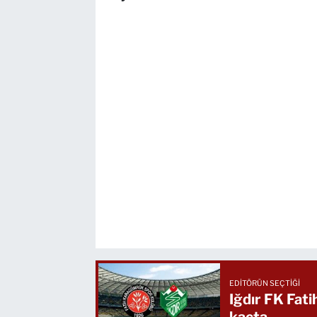
EDITÖRÜN SEÇTIĞI
Iğdır FK Fat