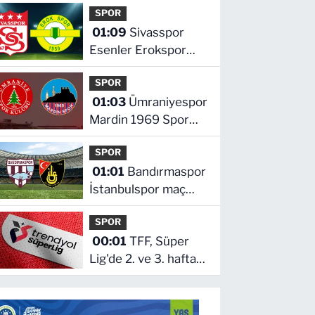
SPOR
hangi kanalda saat
01:09
Sivasspor
kaçta
Esenler Erokspor
maçı hangi kanalda
SPOR
saat kaçta
01:03
Ümraniyespor
Mardin 1969 Spor
maçı hangi kanalda
SPOR
saat kaçta!
01:01
Bandırmaspor
İstanbulspor maç
hangi kanalda saat
SPOR
kaçta
00:01
TFF, Süper
Lig'de 2. ve 3. hafta
programlarını
açıkladı! İşte maçların
başlama saati