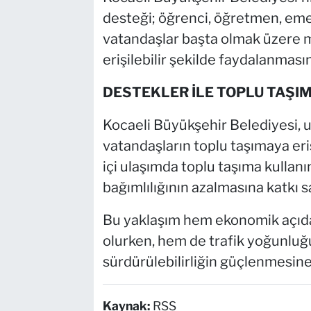
desteği; öğrenci, öğretmen, emek
vatandaşlar başta olmak üzere m
erişilebilir şekilde faydalanmasın
DESTEKLER İLE TOPLU TAŞI
Kocaeli Büyükşehir Belediyesi, 
vatandaşların toplu taşımaya eri
içi ulaşımda toplu taşıma kullanı
bağımlılığının azalmasına katkı sa
Bu yaklaşım hem ekonomik açıda
olurken, hem de trafik yoğunluğ
sürdürülebilirliğin güçlenmesine
Kaynak:
RSS