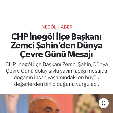
TEKNOLOJİ
CANLI DİNLE
İNEGÖL HABER
RESMİ İLANLAR
CHP İnegöl İlçe Başkanı
Zemci Şahin’den Dünya
Gencsesfm Canlı Dinle
Çevre Günü Mesajı
CHP İnegöl İlçe Başkanı Zemci Şahin, Dünya
Çevre Günü dolayısıyla yayımladığı mesajda
doğanın insan yaşamındaki en büyük
değerlerden biri olduğunu vurguladı.