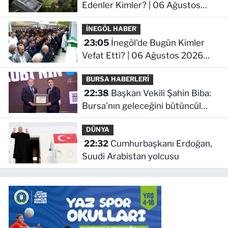
Edenler Kimler? | 06 Ağustos
2026 Perşembe
İNEGÖL HABER
23:05
İnegöl'de Bugün Kimler
Vefat Etti? | 06 Ağustos 2026
Perşembe
BURSA HABERLERİ
22:38
Başkan Vekili Şahin Biba:
Bursa'nın geleceğini bütüncül
anlayışla planlıyoruz
DÜNYA
22:32
Cumhurbaşkanı Erdoğan,
Suudi Arabistan yolcusu