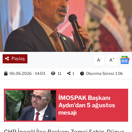
Paylaş
-
+
A
A
06.06.2026 - 14:03
11
1
Okunma Süresi: 1 Dk
İMOSPAK Başkanı
Aydın'dan 5 ağustos
mesajı