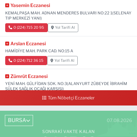
Yasemin Eczanesi
KEMALPAŞA MAH. ADNAN MENDERES BULVARI NO:22 1(SELENAY
TIP MERKEZİ YANI)
0 (224) 715 20 95
Yol Tarifi Al
Arslan Eczanesi
HAMİDİYE MAH. PARK CAD. NO:15 A
0 (224) 712 36 15
Yol Tarifi Al
Zümrüt Eczanesi
YENİ MAH. GÜLFİDAN SOK. NO:3(ALANYURT ZÜBEYDE İBRAHİM
SÜLEK SAĞLIK OCAĞI KARŞISI)
Tüm Nöbetçi Eczaneler
0 (531) 239 44 04
Yol Tarifi Al
BURSA
07.08.2026
SONRAKI VAKTE KALAN