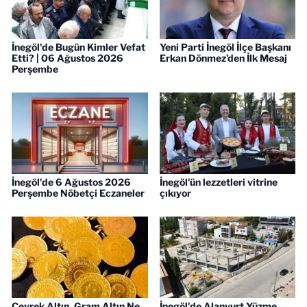
İnegöl'de Bugün Kimler Vefat
Yeni Parti İnegöl İlçe Başkanı
Etti? | 06 Ağustos 2026
Erkan Dönmez’den İlk Mesaj
Perşembe
İnegöl'de 6 Ağustos 2026
İnegöl'ün lezzetleri vitrine
Perşembe Nöbetçi Eczaneler
çıkıyor
Çeyrek Altın, Gram Altın Ne
İnegöl'de Alanyurt Yüzme