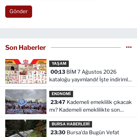
Gönder
Son Haberler
YAŞAM
00:13
BİM 7 Ağustos 2026
kataloğu yayımlandı! İşte indirimli
ürünler ve fiyatları
EKONOMİ
23:47
Kademeli emeklilik çıkacak
mı? Kademeli emeklilikte son
durum ne!
BURSA HABERLERİ
23:30
Bursa’da Bugün Vefat