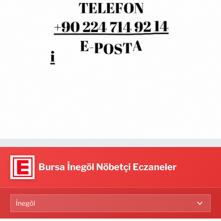
Bursa İnegöl Nöbetçi Eczaneler