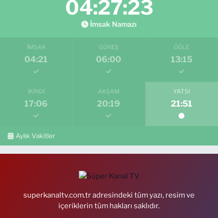
04:27:21
İmsak Namazı
İMSAK
GÜNEŞ
ÖĞLE
04:21
06:00
13:15
İKINDI
AKŞAM
YATSI
17:06
20:19
21:51
Aylık Vakitler
superkanaltv.com.tr adresindeki tüm yazı, resim ve
içeriklerin tüm hakları saklıdır.