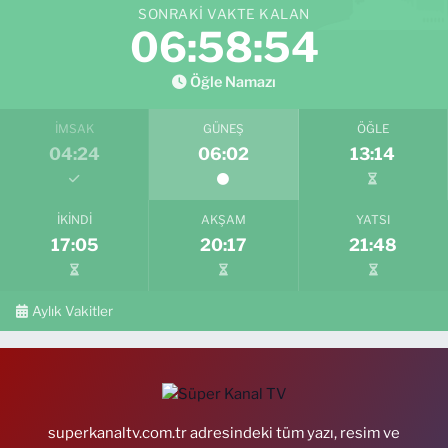
SONRAKI VAKTE KALAN
06:58:53
Öğle Namazı
İMSAK
GÜNEŞ
ÖĞLE
04:24
06:02
13:14
İKINDI
AKŞAM
YATSI
17:05
20:17
21:48
Aylık Vakitler
superkanaltv.com.tr adresindeki tüm yazı, resim ve