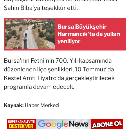
Şahin Biba'ya teşekkür etti.
Bursa Büyükşehir
Harmancık'ta da yolları
yeniliyor
Bursa'nın Fethi'nin 700. Yılı kapsamında
düzenlenen ilçe şenlikleri, 10 Temmuz'da
Kestel Amfi Tiyatro'da gerçekleştirilecek
programla devam edecek.
Kaynak:
Haber Merkezi