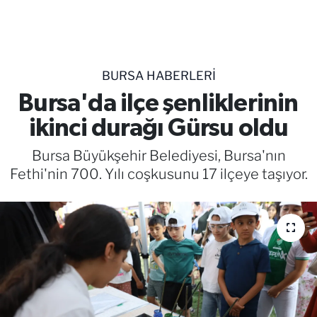
TEKNOLOJİ
CANLI DİNLE
BURSA HABERLERİ
RESMİ İLANLAR
Bursa'da ilçe şenliklerinin
ikinci durağı Gürsu oldu
Gencsesfm Canlı Dinle
Bursa Büyükşehir Belediyesi, Bursa'nın
Fethi'nin 700. Yılı coşkusunu 17 ilçeye taşıyor.