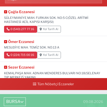
Çağla Eczanesi
SÜLEYMANİYE MAH. FURKAN SOK. NO:5 C(ÖZEL ARİTMİ
HASTANESİ ACİL KAPISI KARŞISI)
0 (540) 277 77 16
Yol Tarifi Al
Ömer Eczanesi
MESUDİYE MAH. TEMİZ SOK. NO:13 A
0 (224) 715 00 16
Yol Tarifi Al
Sezer Eczanesi
KEMALPAŞA MAH. ADNAN MENDERES BULVARI NO:18(SELENAY
TIP MERKEZİ YAKINI)
Tüm Nöbetçi Eczaneler
0 (224) 711 64 49
Yol Tarifi Al
BURSA
09.08.2026