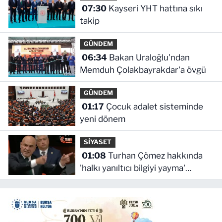
07:30
Kayseri YHT hattına sıkı
takip
GÜNDEM
06:34
Bakan Uraloğlu'ndan
Memduh Çolakbayrakdar'a övgü
GÜNDEM
01:17
Çocuk adalet sisteminde
yeni dönem
SİYASET
01:08
Turhan Çömez hakkında
'halkı yanıltıcı bilgiyi yayma'
soruşturması