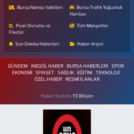
Bursa Namaz Vakitleri
Bursa Trafik Yoğunluk
Haritası
Puan Durumu ve
Tüm Manşetler
Fikstür
Son Dakika Haberleri
Haber Arşivi
GÜNDEM
İNEGÖL HABER
BURSA HABERLERİ
SPOR
EKONOMİ
SİYASET
SAĞLIK
EĞİTİM
TEKNOLOJİ
ÖZEL HABER
RESMİ İLANLAR
Haber Yazılımı:
TE Bilişim