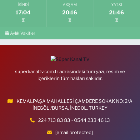
İKINDI
AKŞAM
YATSI
17:04
20:16
21:46
Aylık Vakitler
superkanaltv.com.tr adresindeki tüm yazı, resim ve
içeriklerin tüm hakları saklıdır.
KEMALPAŞA MAHALLESİ ÇAMDERE SOKAK NO: 2/A
İNEGÖL /BURSA, İNEGOL, TURKEY
224 713 83 83 - 0544 233 46 13
[email protected]