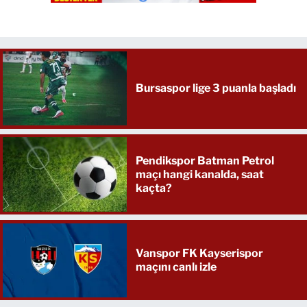
Bursaspor lige 3 puanla başladı
Pendikspor Batman Petrol
maçı hangi kanalda, saat
kaçta?
Vanspor FK Kayserispor
maçını canlı izle