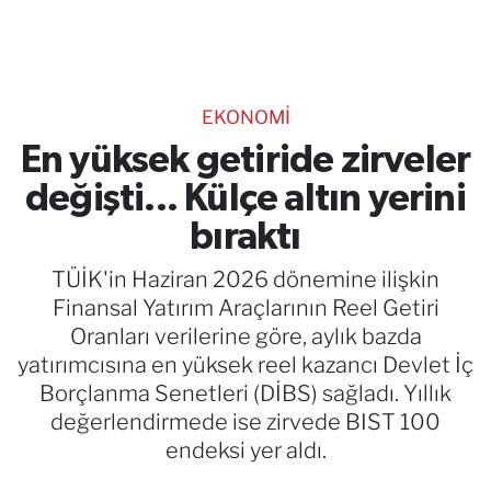
TEKNOLOJİ
CANLI DİNLE
EKONOMİ
RESMİ İLANLAR
En yüksek getiride zirveler
değişti... Külçe altın yerini
Gencsesfm Canlı Dinle
bıraktı
TÜİK'in Haziran 2026 dönemine ilişkin
Finansal Yatırım Araçlarının Reel Getiri
Oranları verilerine göre, aylık bazda
yatırımcısına en yüksek reel kazancı Devlet İç
Borçlanma Senetleri (DİBS) sağladı. Yıllık
değerlendirmede ise zirvede BIST 100
endeksi yer aldı.