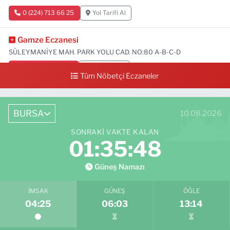
0 (224) 713 66 25
Yol Tarifi Al
Gamze Eczanesi
SÜLEYMANİYE MAH. PARK YOLU CAD. NO:80 A-B-C-D
0 (224) 713 01 91
Yol Tarifi Al
Tüm Nöbetçi Eczaneler
BURSA
10.08.2026
SONRAKI VAKTE KALAN
01:35:47
Güneş Namazı
İMSAK
GÜNEŞ
ÖĞLE
04:25
06:03
13:14