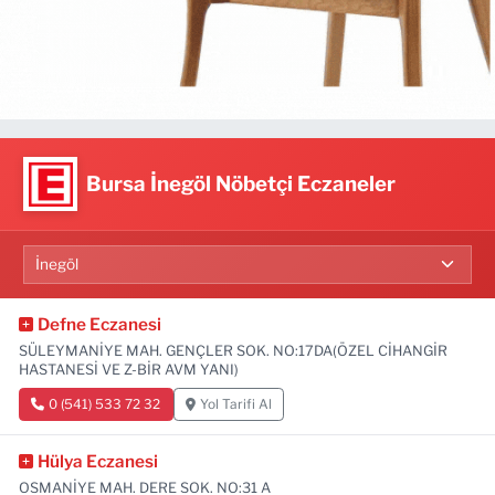
Bursa İnegöl Nöbetçi Eczaneler
Defne Eczanesi
SÜLEYMANİYE MAH. GENÇLER SOK. NO:17DA(ÖZEL CİHANGİR
HASTANESİ VE Z-BİR AVM YANI)
0 (541) 533 72 32
Yol Tarifi Al
Hülya Eczanesi
OSMANİYE MAH. DERE SOK. NO:31 A