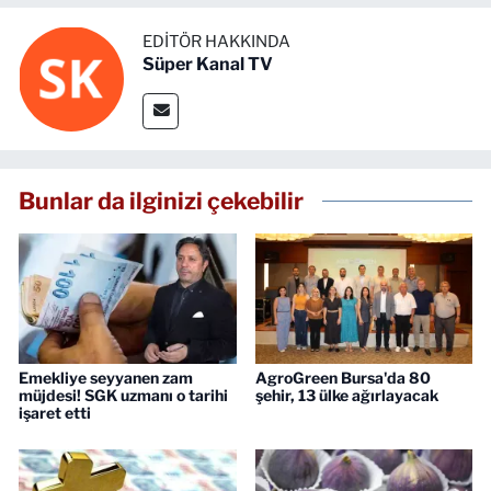
EDITÖR HAKKINDA
Süper Kanal TV
Bunlar da ilginizi çekebilir
Emekliye seyyanen zam
AgroGreen Bursa'da 80
müjdesi! SGK uzmanı o tarihi
şehir, 13 ülke ağırlayacak
işaret etti