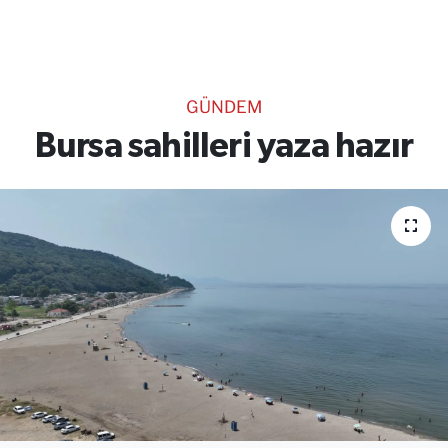
TEKNOLOJİ
CANLI DİNLE
GÜNDEM
RESMİ İLANLAR
Bursa sahilleri yaza hazır
Gencsesfm Canlı Dinle