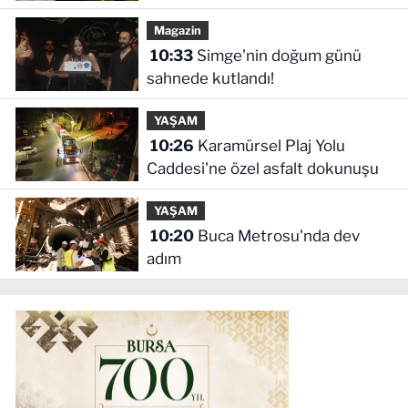
hapis, öğrencilere dönüş yolu
Magazin
10:33
Simge'nin doğum günü
sahnede kutlandı!
YAŞAM
10:26
Karamürsel Plaj Yolu
Caddesi'ne özel asfalt dokunuşu
YAŞAM
10:20
Buca Metrosu'nda dev
adım