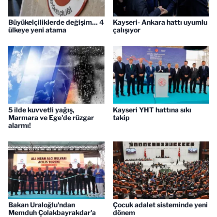
Büyükelçiliklerde değişim... 4
Kayseri- Ankara hattı uyumlu
ülkeye yeni atama
çalışıyor
5 ilde kuvvetli yağış,
Kayseri YHT hattına sıkı
Marmara ve Ege'de rüzgar
takip
alarmı!
Bakan Uraloğlu'ndan
Çocuk adalet sisteminde yeni
Memduh Çolakbayrakdar'a
dönem