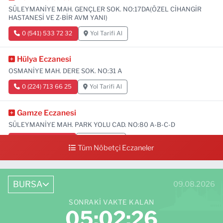
SÜLEYMANİYE MAH. GENÇLER SOK. NO:17DA(ÖZEL CİHANGİR
HASTANESİ VE Z-BİR AVM YANI)
0 (541) 533 72 32
Yol Tarifi Al
Hülya Eczanesi
OSMANİYE MAH. DERE SOK. NO:31 A
0 (224) 713 66 25
Yol Tarifi Al
Gamze Eczanesi
SÜLEYMANİYE MAH. PARK YOLU CAD. NO:80 A-B-C-D
0 (224) 713 01 91
Yol Tarifi Al
Tüm Nöbetçi Eczaneler
BURSA
09.08.2026
SONRAKI VAKTE KALAN
05:02:25