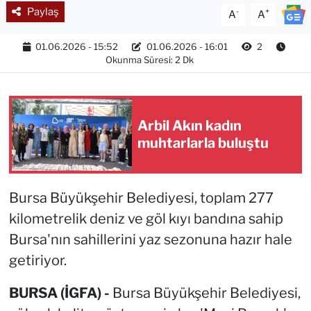
Paylaş
-
+
A
A
01.06.2026 - 15:52
01.06.2026 - 16:01
2
Okunma Süresi: 2 Dk
Arbil Akın kadın
muhtarlarla buluştu
Bursa Büyükşehir Belediyesi, toplam 277
kilometrelik deniz ve göl kıyı bandına sahip
Bursa'nın sahillerini yaz sezonuna hazır hale
getiriyor.
BURSA (İGFA) -
Bursa Büyükşehir Belediyesi,