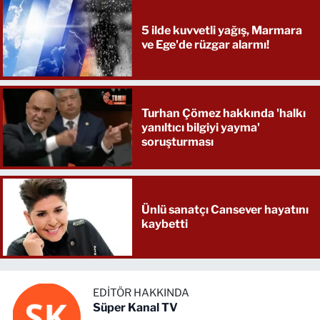
5 ilde kuvvetli yağış, Marmara
ve Ege'de rüzgar alarmı!
Turhan Çömez hakkında 'halkı
yanıltıcı bilgiyi yayma'
soruşturması
Ünlü sanatçı Cansever hayatını
kaybetti
EDITÖR HAKKINDA
Süper Kanal TV