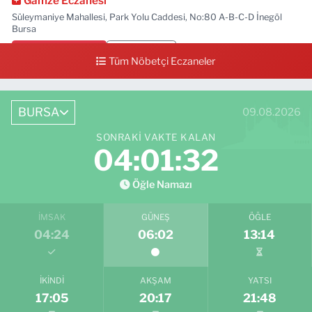
Gamze Eczanesi
Süleymaniye Mahallesi, Park Yolu Caddesi, No:80 A-B-C-D İnegöl
Bursa
0 (224) 713 01 91
Yol Tarifi Al
Tüm Nöbetçi Eczaneler
BURSA
09.08.2026
SONRAKI VAKTE KALAN
04:01:31
Öğle Namazı
İMSAK
GÜNEŞ
ÖĞLE
04:24
06:02
13:14
İKINDI
AKŞAM
YATSI
17:05
20:17
21:48