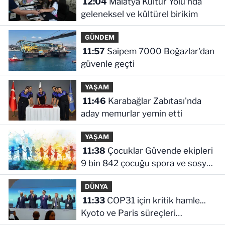
12:04
Malatya Kültür Yolu'nda
geleneksel ve kültürel birikim
GÜNDEM
11:57
Saipem 7000 Boğazlar'dan
güvenle geçti
YAŞAM
11:46
Karabağlar Zabıtası'nda
aday memurlar yemin etti
YAŞAM
11:38
Çocuklar Güvende ekipleri
9 bin 842 çocuğu spora ve sosyal
faaliyetlere yönlendirdi
DÜNYA
11:33
COP31 için kritik hamle...
Kyoto ve Paris süreçleri