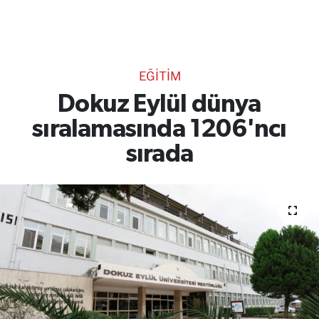
TEKNOLOJİ
CANLI DİNLE
EĞİTİM
RESMİ İLANLAR
Dokuz Eylül dünya
sıralamasında 1206'ncı
Gencsesfm Canlı Dinle
sırada