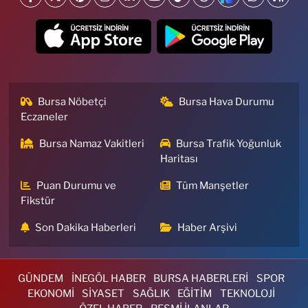
Bursa Nöbetçi
Bursa Hava Durumu
Eczaneler
Bursa Namaz Vakitleri
Bursa Trafik Yoğunluk
Haritası
Puan Durumu ve
Tüm Manşetler
Fikstür
Son Dakika Haberleri
Haber Arşivi
GÜNDEM
İNEGÖL HABER
BURSA HABERLERİ
SPOR
EKONOMİ
SİYASET
SAĞLIK
EĞİTİM
TEKNOLOJİ