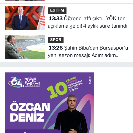
EĞİTİM
13:33
Öğrenci affı çıktı.. YÖK'ten
açıklama geldi! 4 aylık süre tanındı
SPOR
13:26
Şahin Biba'dan Bursaspor'a
yeni sezon mesajı: Adım adım
şampiyonluğa