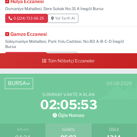
Hülya Eczanesi
Osmaniye Mahallesi, Dere Sokak No:31 A İnegöl Bursa
0 (224) 713 66 25
Yol Tarifi Al
Gamze Eczanesi
Süleymaniye Mahallesi, Park Yolu Caddesi, No:80 A-B-C-D İnegöl
Bursa
0 (224) 713 01 91
Yol Tarifi Al
Tüm Nöbetçi Eczaneler
BURSA
09.08.2026
SONRAKI VAKTE KALAN
02:05:51
Öğle Namazı
İMSAK
GÜNEŞ
ÖĞLE