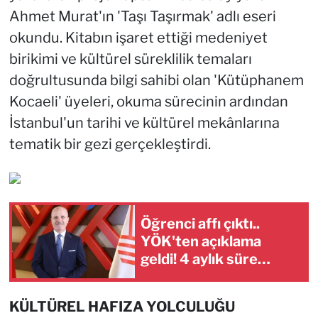
Ahmet Murat'ın 'Taşı Taşırmak' adlı eseri
okundu. Kitabın işaret ettiği medeniyet
birikimi ve kültürel süreklilik temaları
doğrultusunda bilgi sahibi olan 'Kütüphanem
Kocaeli' üyeleri, okuma sürecinin ardından
İstanbul'un tarihi ve kültürel mekânlarına
tematik bir gezi gerçekleştirdi.
Öğrenci affı çıktı..
YÖK'ten açıklama
geldi! 4 aylık süre
tanındı
KÜLTÜREL HAFIZA YOLCULUĞU