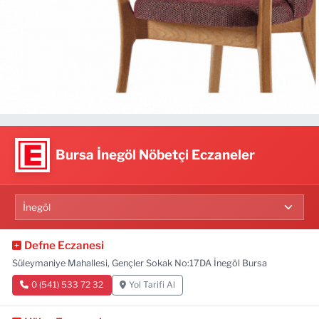
Bursa İnegöl Nöbetçi Eczaneler
Defne Eczanesi
Süleymaniye Mahallesi, Gençler Sokak No:17DA İnegöl Bursa
0 (541) 533 72 32
Yol Tarifi Al