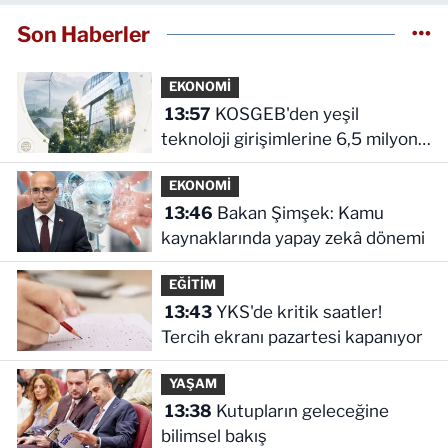
Son Haberler
EKONOMİ
13:57
KOSGEB'den yeşil
teknoloji girişimlerine 6,5 milyon
TL'ye kadar destek
EKONOMİ
13:46
Bakan Şimşek: Kamu
kaynaklarında yapay zekâ dönemi
EĞİTİM
13:43
YKS'de kritik saatler!
Tercih ekranı pazartesi kapanıyor
YAŞAM
13:38
Kutupların geleceğine
bilimsel bakış