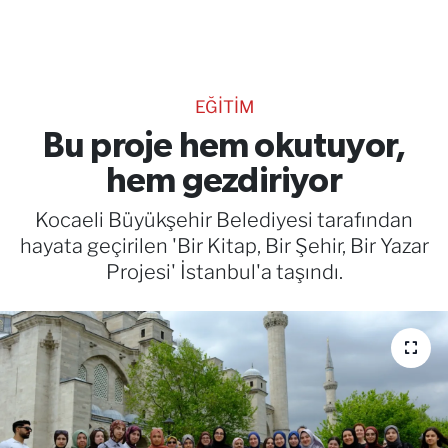
TEKNOLOJİ
CANLI DİNLE
EĞİTİM
RESMİ İLANLAR
Bu proje hem okutuyor,
hem gezdiriyor
Gencsesfm Canlı Dinle
Kocaeli Büyükşehir Belediyesi tarafından
hayata geçirilen 'Bir Kitap, Bir Şehir, Bir Yazar
Projesi' İstanbul'a taşındı.