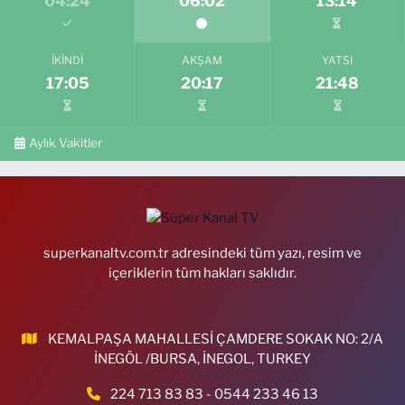
04:24
06:02
13:14
İKINDI
AKŞAM
YATSI
17:05
20:17
21:48
Aylık Vakitler
superkanaltv.com.tr adresindeki tüm yazı, resim ve
içeriklerin tüm hakları saklıdır.
KEMALPAŞA MAHALLESİ ÇAMDERE SOKAK NO: 2/A
İNEGÖL /BURSA, İNEGOL, TURKEY
224 713 83 83 - 0544 233 46 13