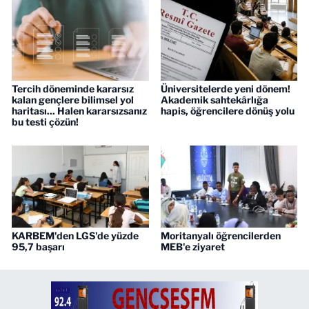
Tercih döneminde kararsız
Üniversitelerde yeni dönem!
kalan gençlere bilimsel yol
Akademik sahtekârlığa
haritası... Halen kararsızsanız
hapis, öğrencilere dönüş yolu
bu testi çözün!
KARBEM'den LGS'de yüzde
Moritanyalı öğrencilerden
95,7 başarı
MEB'e ziyaret