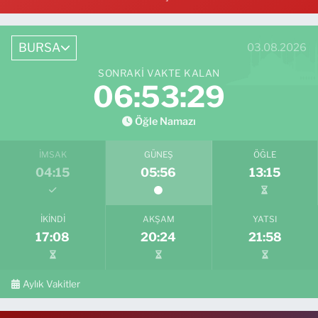
BURSA
03.08.2026
SONRAKI VAKTE KALAN
06:53:28
Öğle Namazı
İMSAK
GÜNEŞ
ÖĞLE
04:15
05:56
13:15
İKINDI
AKŞAM
YATSI
17:08
20:24
21:58
Aylık Vakitler