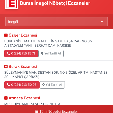
Bursa İnegöl Nöbetçi Eczaneler
Özger Eczanesi
BURHANİYE MAH. KEMALETTİN SAMİ PAŞA CAD. NO:86
A(STADYUM YANI - SERHAT CAMİ KARŞISI)
0 (224) 715 15 71
Yol Tarifi Al
Burak Eczanesi
SÜLEYMANİYE MAH. DESTAN SOK. NO:3(ÖZEL ARİTMİ HASTANESİ
ACİL KAPISI ÇAPRAZI)
0 (224) 713 50 08
Yol Tarifi Al
Atmaca Eczanesi
MESUDİYE MAH. SEVGİ SOK. NO:6 A
Tüm Nöbetçi Eczaneler
0 (224) 711 04 24
Yol Tarifi Al