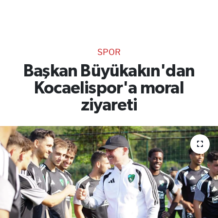
TEKNOLOJİ
CANLI DİNLE
SPOR
RESMİ İLANLAR
Başkan Büyükakın'dan
Kocaelispor'a moral
Gencsesfm Canlı Dinle
ziyareti