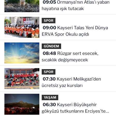
09:05
Ormanya'nın Atlas'ı yaban
hayatına ışık tutacak
SPOR
09:00
Kayseri Talas Yeni Dünya
ERVA Spor Okulu açıldı
GÜNDEM
08:48
Rüzgar sert esecek,
sıcaklık değişmeyecek
SPOR
07:30
Kayseri Melikgazi'den
ücretsiz yaz kursları
YAŞAM
06:30
Kayseri Büyükşehir
gökyüzü tutkunlarını Erciyes'te