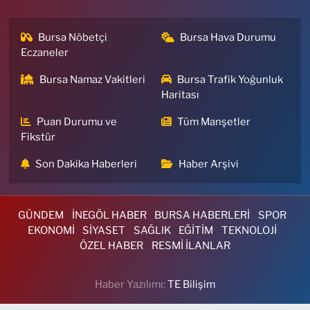
Bursa Nöbetçi
Bursa Hava Durumu
Eczaneler
Bursa Namaz Vakitleri
Bursa Trafik Yoğunluk
Haritası
Puan Durumu ve
Tüm Manşetler
Fikstür
Son Dakika Haberleri
Haber Arşivi
GÜNDEM
İNEGÖL HABER
BURSA HABERLERİ
SPOR
EKONOMİ
SİYASET
SAĞLIK
EĞİTİM
TEKNOLOJİ
ÖZEL HABER
RESMİ İLANLAR
Haber Yazılımı:
TE Bilişim