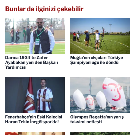
Bunlar da ilginizi çekebilir
Darıca 1934'te Zafer
Muğla'nın okçuları Türkiye
Ayabakan yeniden Başkan
Şampiyonluğu ile döndü
Yardımcısı
Fenerbahçe'nin Eski Kalecisi
Olympos Regatta'nın yarış
Harun Tekin İnegölspor'da!
takvimi netleşti