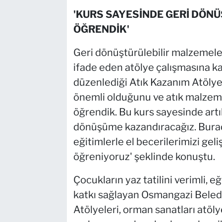
'KURS SAYESİNDE GERİ DÖ
ÖĞRENDİK'
Geri dönüştürülebilir malzemele
ifade eden atölye çalışmasına ka
düzenlediği Atık Kazanım Atölye
önemli olduğunu ve atık malzeme
öğrendik. Bu kurs sayesinde artı
dönüşüme kazandıracağız. Burad
eğitimlerle el becerilerimizi gel
öğreniyoruz' şeklinde konuştu.
Çocukların yaz tatilini verimli, eğ
katkı sağlayan Osmangazi Beledi
Atölyeleri, orman sanatları atöly