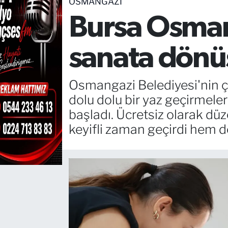
OSMANGAZI
Bursa Osmang
TEKNOLOJİ
CANLI DİNLE
sanata dönü
RESMİ İLANLAR
Osmangazi Belediyesi'nin ço
Gencsesfm Canlı Dinle
dolu dolu bir yaz geçirmeler
başladı. Ücretsiz olarak düz
keyifli zaman geçirdi hem de