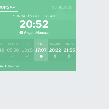
0 (552) 829 22 16
Yol Tarifi Al
BURSA
05.08.2026
SONRAKI VAKTE KALAN
20:51
Akşam Namazı
AK
GÜNEŞ
ÖĞLE
İKINDI
AKŞAM
YATSI
18
05:58
13:15
17:07
20:22
21:55
Aylık Vakitler