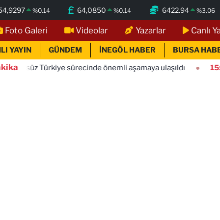
54,9297
64,0850
6422.94
%
0.14
%
0.14
%
3.06
Foto Galeri
Videolar
Yazarlar
Canlı Y
LI YAYIN
GÜNDEM
İNEGÖL HABER
BURSA HAB
kika
ürkiye sürecinde önemli aşamaya ulaşıldı
15:56
Gebze'e 5