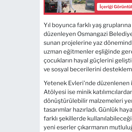
İçeriği Görüntü
Yıl boyunca farklı yaş gruplarına
düzenleyen Osmangazi Belediyesi,
sunan projelerine yaz dönemind
uzman eğitmenler eşliğinde gerç
çocukların hayal güçlerini gelişt
ve sosyal becerilerini desteklem
Yetenek Evleri'nde düzenlenen il
Atölyesi ise minik katılımcılarda
dönüştürülebilir malzemeleri ye
tasarımlar hazırladı. Günlük hay
farklı şekillerde kullanılabilece
yeni eserler çıkarmanın mutlulu