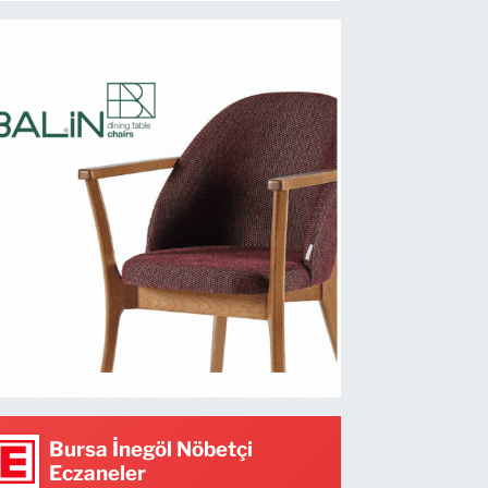
Bursa İnegöl Nöbetçi
Eczaneler