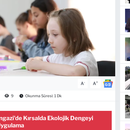
-
+
A
A
9
Okunma Süresi: 1 Dk
gazi'de Kırsalda Ekolojik Dengeyi
Uygulama