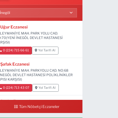
Uğur Eczanesi
LEYMANİYE MAH. PARK YOLU CAD.
:70(YENİ İNEGÖL DEVLET HASTANESİ
RŞISI)
0 (224) 715 66 61
Yol Tarifi Al
Şafak Eczanesi
LEYMANİYE MAH. PARKYOLU CAD. NO:68
İNEGÖL DEVLET HASTANESİ POLİKLİNİKLER
PISI KARŞISI)
0 (224) 713 43 07
Yol Tarifi Al
Sevim Eczanesi
Tüm Nöbetçi Eczaneler
MANİYE MAH. 6 EYLÜL CAD. NO:12 A(GRAND
Vİ DÜĞÜN SALONU ALTI)