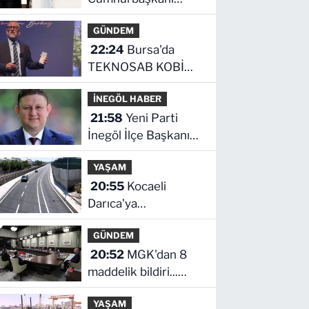
Erdoğan, Suudi
GÜNDEM
Arabistan yolcusu
22:24
Bursa'da
TEKNOSAB KOBİ
OSB tanıtıldı...
İNEGÖL HABER
Bursa'nın kalkınma
21:58
Yeni Parti
yolculuğunda yeni
İnegöl İlçe Başkanı
dönem
Erkan Dönmez’den
YAŞAM
İlk Mesaj
20:55
Kocaeli
Darıca'ya
Büyükşehir'den
GÜNDEM
modern ulaşım
20:52
MGK'dan 8
yatırımı
maddelik bildiri...
Terörsüz Türkiye,
YAŞAM
bölgesel güvenlik ve