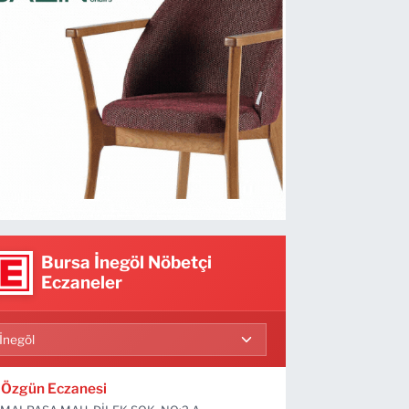
Bursa İnegöl Nöbetçi
Eczaneler
Özgün Eczanesi