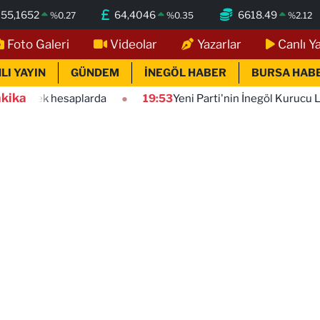
55,1652
64,4046
6618.49
%
0.27
%
0.35
%
2.12
Foto Galeri
Videolar
Yazarlar
Canlı Y
LI YAYIN
GÜNDEM
İNEGÖL HABER
BURSA HAB
kika
aplarda
19:53
Yeni Parti'nin İnegöl Kurucu Listesi Belli Ol