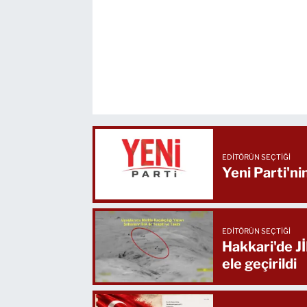
EDITÖRÜN SEÇTIĞI
Yeni Parti'ni
EDITÖRÜN SEÇTIĞI
Hakkari'de J
ele geçirildi