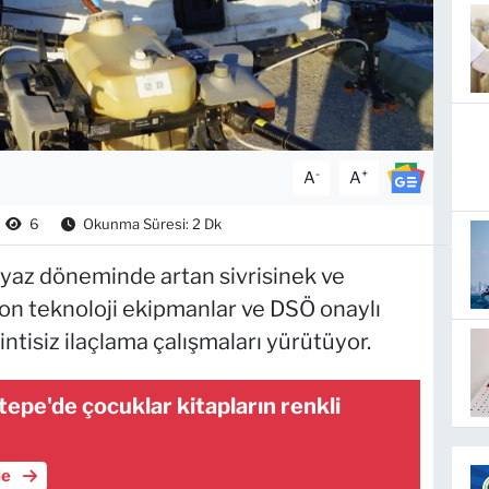
-
+
A
A
6
Okunma Süresi: 2 Dk
 yaz döneminde artan sivrisinek ve
son teknoloji ekipmanlar ve DSÖ onaylı
intisiz ilaçlama çalışmaları yürütüyor.
tepe'de çocuklar kitapların renkli
le