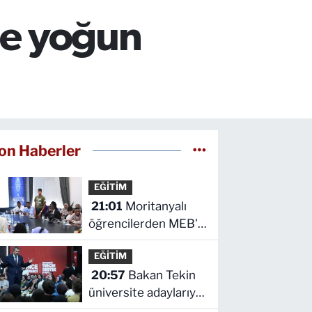
le yoğun
on Haberler
EĞİTİM
21:01
Moritanyalı
öğrencilerden MEB'e
ziyaret
EĞİTİM
20:57
Bakan Tekin
üniversite adaylarıyla
tecrübe paylaştı