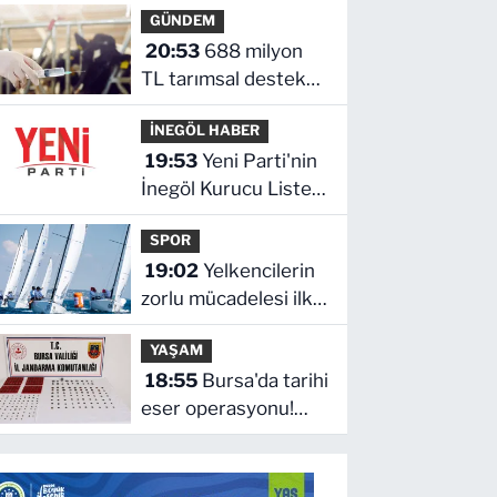
GÜNDEM
20:53
688 milyon
TL tarımsal destek
hesaplarda
İNEGÖL HABER
19:53
Yeni Parti'nin
İnegöl Kurucu Listesi
Belli Oldu
SPOR
19:02
Yelkencilerin
zorlu mücadelesi ilk
günde nefes kesti
YAŞAM
18:55
Bursa'da tarihi
eser operasyonu!
273 sikke ve 18 obje
ele geçirildi