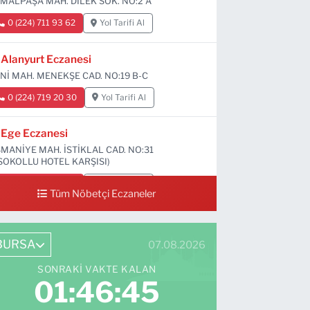
MALPAŞA MAH. DİLEK SOK. NO:2 A
0 (224) 711 93 62
Yol Tarifi Al
Alanyurt Eczanesi
Nİ MAH. MENEKŞE CAD. NO:19 B-C
0 (224) 719 20 30
Yol Tarifi Al
Ege Eczanesi
MANİYE MAH. İSTİKLAL CAD. NO:31
SOKOLLU HOTEL KARŞISI)
0 (224) 712 33 73
Yol Tarifi Al
Tüm Nöbetçi Eczaneler
BURSA
07.08.2026
SONRAKI VAKTE KALAN
01:46:44