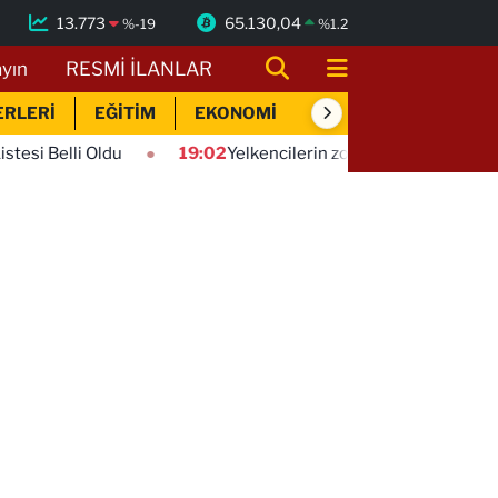
13.773
65.130,04
%
-19
%
1.2
ayın
RESMİ İLANLAR
ERLERİ
EĞİTİM
EKONOMİ
SİYASET
SPOR
du
19:02
Yelkencilerin zorlu mücadelesi ilk günde nefes ke