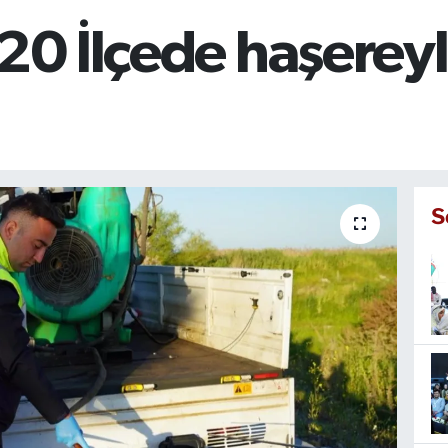
 20 İlçede haşerey
S