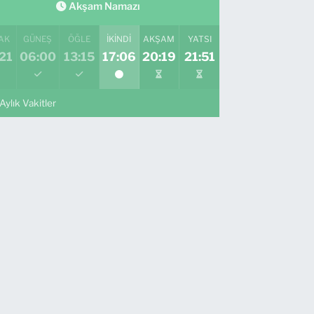
Akşam Namazı
AK
GÜNEŞ
ÖĞLE
İKINDI
AKŞAM
YATSI
21
06:00
13:15
17:06
20:19
21:51
Aylık Vakitler