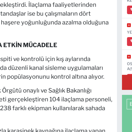
KE
ekleştirdi. İlaçlama faaliyetlerinden
andaşlar ise bu çalışmaların dört
 haşere yoğunluğunda azalma olduğuna
YE
A ETKİN MÜCADELE
piti ve kontrolü için kış aylarında
OS
ında düzenli kanal sisleme uygulamaları
A(
in popülasyonunu kontrol altına alıyor.
k Örgütü onaylı ve Sağlık Bakanlığı
yeti gerçekleştiren 104 ilaçlama personeli,
 238 farklı ekipman kullanılarak sahada
azla karasinek kaynağına ilaçlama yapan