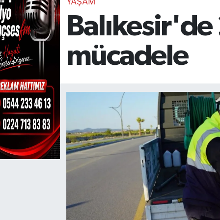
YAŞAM
Balıkesir'de
TEKNOLOJİ
CANLI DİNLE
mücadele
RESMİ İLANLAR
Gencsesfm Canlı Dinle