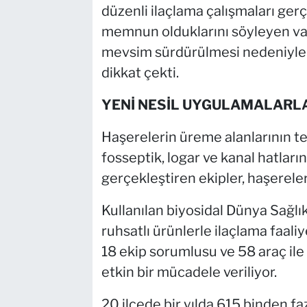
düzenli ilaçlama çalışmaları gerç
memnun olduklarını söyleyen vat
mevsim sürdürülmesi nedeniyle
dikkat çekti.
YENİ NESİL UYGULAMALARL
Haşerelerin üreme alanlarının tes
fosseptik, logar ve kanal hatlar
gerçekleştiren ekipler, haşereler
Kullanılan biyosidal Dünya Sağlı
ruhsatlı ürünlerle ilaçlama faali
18 ekip sorumlusu ve 58 araç ile
etkin bir mücadele veriliyor.
20 ilçede bir yılda 615 binden f