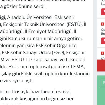
Sü
İn
ha gözler önüne serdi.
ği, Anadolu Üniversitesi, Eskişehir
Eskişehir Teknik Üniversitesi (ESTÜ), İl
Os
 Müdürlüğü, İl Emniyet Müdürlüğü, İl
Bu
bi kamu kurumlarını bir araya getirdi.
erinin yanı sıra Eskişehir Organize
Eskişehir Sanayi Odası (ESO), Eskişehir
M ve ESTÜ-TTO gibi sanayi ve teknoloji
Sü
B-
oldu. Projenin toplumsal gücü ise TEMA,
ilay gibi köklü sivil toplum kuruluşlarının
 zirveye ulaştı.
 mottosuyla hazırlanan festival,
kaldırarak kuşağından bağımsız her