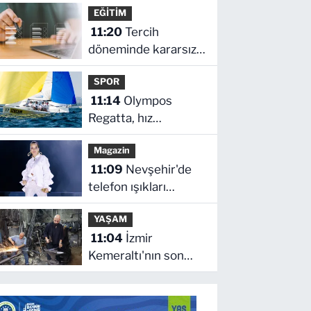
değil
EĞİTİM
11:20
Tercih
döneminde kararsız
kalan gençlere
SPOR
bilimsel yol haritası...
11:14
Olympos
Halen kararsızsanız
Regatta, hız
bu testi çözün!
kesmeden devam
Magazin
ediyor
11:09
Nevşehir'de
telefon ışıkları
Bengü'nün
YAŞAM
şarkılarına eşlik etti
11:04
İzmir
Kemeraltı'nın son
ustaları direniyor...
Çekiç sesleriyle
yaşayan miras