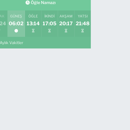
Öğle Namazı
AK
GÜNEŞ
ÖĞLE
İKINDI
AKŞAM
YATSI
:24
06:02
13:14
17:05
20:17
21:48
Aylık Vakitler