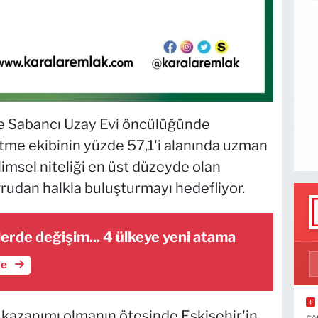
ve Sabancı Uzay Evi öncülüğünde
me ekibinin yüzde 57,1'i alanında uzman
imsel niteliği en üst düzeyde olan
oğrudan halkla buluşturmayı hedefliyor.
lerde değişim... 4 ülkeye yeni atama
le
e kazanımı olmanın ötesinde Eskişehir'in