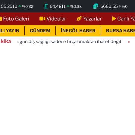
55,2510
64,4811
6660.55
%
0.32
%
0.38
%
0
Foto Galeri
Videolar
Yazarlar
Canlı Y
LI YAYIN
GÜNDEM
İNEGÖL HABER
BURSA HAB
kika
sağlığı sadece fırçalamaktan ibaret değil
11:20
Tercih dön