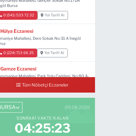
leymaniye Mahallesi, Gençler Sokak No:17DA
egöl Bursa
0 (541) 533 72 32
Yol Tarifi Al
Hülya Eczanesi
maniye Mahallesi, Dere Sokak No:31 A İnegöl
rsa
0 (224) 713 66 25
Yol Tarifi Al
Gamze Eczanesi
leymaniye Mahallesi, Park Yolu Caddesi, No:80 A-
C-D İnegöl Bursa
Tüm Nöbetçi Eczaneler
0 (224) 713 01 91
Yol Tarifi Al
BURSA
09.08.2026
SONRAKI VAKTE KALAN
04:25:22