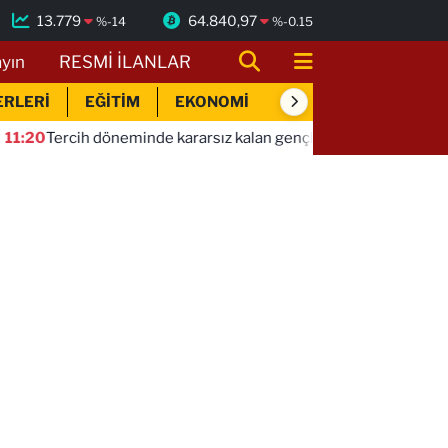
13.779
64.840,97
%
-14
%
-0.15
ayın
RESMİ İLANLAR
ERLERİ
EĞİTİM
EKONOMİ
SİYASET
SPOR
eminde kararsız kalan gençlere bilimsel yol haritası... Halen kara