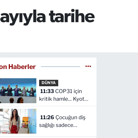
ayıyla tarihe
on Haberler
DÜNYA
11:33
COP31 için
kritik hamle... Kyoto
ve Paris süreçleri
Türkiye'de
11:26
Çocuğun diş
yönetilecek
sağlığı sadece
fırçalamaktan ibaret