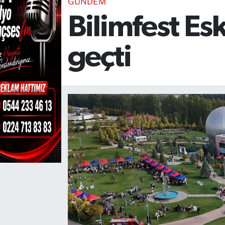
GÜNDEM
Bilimfest Es
TEKNOLOJİ
CANLI DİNLE
geçti
RESMİ İLANLAR
Gencsesfm Canlı Dinle