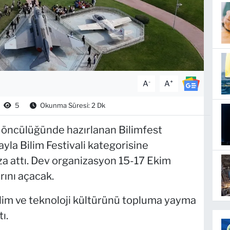
-
+
A
A
5
Okunma Süresi: 2 Dk
 öncülüğünde hazırlanan Bilimfest
yla Bilim Festivali kategorisine
mza attı. Dev organizasyon 15-17 Ekim
rını açacak.
bilim ve teknoloji kültürünü topluma yayma
ı.