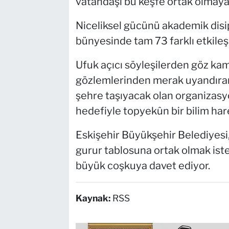
vatandaşı bu keşfe ortak olmaya 
Niceliksel gücünü akademik disi
bünyesinde tam 73 farklı etkileş
Ufuk açıcı söyleşilerden göz kam
gözlemlerinden merak uyandıran 
şehre taşıyacak olan organizasyon,
hedefiyle topyekûn bir bilim hare
Eskişehir Büyükşehir Belediyesi,
gurur tablosuna ortak olmak ist
büyük coşkuya davet ediyor.
Kaynak:
RSS