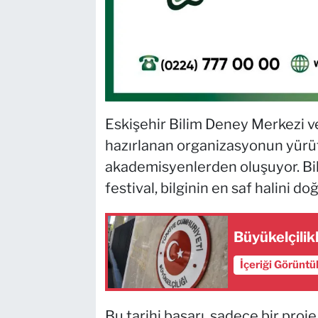
Eskişehir Bilim Deney Merkezi 
hazırlanan organizasyonun yürüt
akademisyenlerden oluşuyor. Bil
festival, bilginin en saf halini d
Büyükelçilik
İçeriği Görüntü
Bu tarihi başarı, sadece bir proj