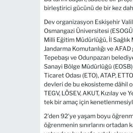
birleştirici gücünü de bir kez da
Dev organizasyon Eskişehir Valili
Osmangazi Üniversitesi (ESOGÜ), 
Milli Eğitim Müdürlüğü, İl Sağlık
Jandarma Komutanlığı ve AFAD gi
Tepebaşı ve Odunpazarı belediyel
Sanayi Bölge Müdürlüğü (EOSB), 
Ticaret Odası (ETO), ATAP, ETTO
devleri de bu ekosisteme dâhil 
TEGV, LÖSEV, AKUT, Kızılay ve Yeş
tek bir amaç için kenetlenmesiyle
2'den 92'ye yaşam boyu öğrenme
öğrenmenin sınırlarını ortadan 