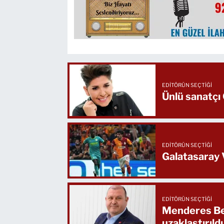
EDITÖRÜN SEÇTIĞI
Ünlü sanatçı
EDITÖRÜN SEÇTIĞI
Galatasaray V
EDITÖRÜN SEÇTIĞI
Menderes Bel
uzaklaştırıldı