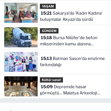
çalışması
YAŞAM
15:21
Sakarya'da 'Kadın Kadına'
buluşmalar Akyazı'da sürdü
GÜNDEM
15:18
Bursa Nilüfer'de beton
mikserinden kamu alanına
döküme 150 bin TL ceza
15:13
Batman Sason'da emzirme
farkındalığı
Kültür sanat
15:09
Depremde hasar
görmüştü... Malatya Arkeoloji
Müzesi yenilendi