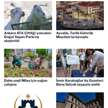
Ankara ATA Çiftliği yoncaları
Ayvalık, Tarihi Gümrük
Doğal Yaşam Parkı'na
Meydanı'na kavuştu
ulaştırıldı
Daha yeşil Milas için yoğun
İzmir Karabağlar'da Gazeteci
çalışma
Barış Selçuk saygıyla anıldı