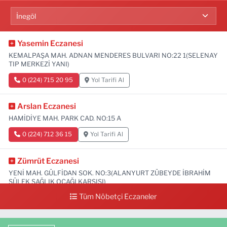
Yasemin Eczanesi
KEMALPAŞA MAH. ADNAN MENDERES BULVARI NO:22 1(SELENAY
TIP MERKEZİ YANI)
0 (224) 715 20 95
Yol Tarifi Al
Arslan Eczanesi
HAMİDİYE MAH. PARK CAD. NO:15 A
0 (224) 712 36 15
Yol Tarifi Al
Zümrüt Eczanesi
YENİ MAH. GÜLFİDAN SOK. NO:3(ALANYURT ZÜBEYDE İBRAHİM
SÜLEK SAĞLIK OCAĞI KARŞISI)
Tüm Nöbetçi Eczaneler
0 (531) 239 44 04
Yol Tarifi Al