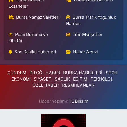
Bursa Nöbetçi
Bursa Hava Durumu
Eczaneler
Bursa Namaz Vakitleri
Bursa Trafik Yoğunluk
Haritası
Puan Durumu ve
Tüm Manşetler
Fikstür
Son Dakika Haberleri
Haber Arşivi
GÜNDEM
İNEGÖL HABER
BURSA HABERLERİ
SPOR
EKONOMİ
SİYASET
SAĞLIK
EĞİTİM
TEKNOLOJİ
ÖZEL HABER
RESMİ İLANLAR
Haber Yazılımı:
TE Bilişim