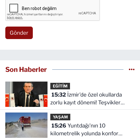
Gönder
Son Haberler
EĞİTİM
15:32
İzmir'de özel okullarda
zorlu kayıt dönemi! Teşvikler
kalktı, veli devlet okuluna yöneldi
YAŞAM
15:26
Yuntdağı'nın 10
kilometrelik yolunda konfor