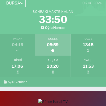
BURSA
06.08.2026
SONRAKI VAKTE KALAN
33:49
Öğle Namazı
İMSAK
GÜNEŞ
ÖĞLE
04:19
05:59
13:15
İKINDI
AKŞAM
YATSI
17:06
20:20
21:53
Aylık Vakitler