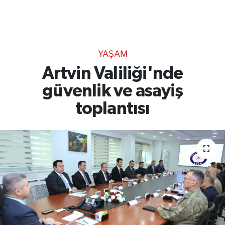
TEKNOLOJİ
CANLI DİNLE
YAŞAM
RESMİ İLANLAR
Artvin Valiliği'nde
güvenlik ve asayiş
Gencsesfm Canlı Dinle
toplantısı