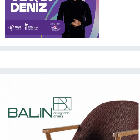
YAŞAM
17:09
Bursa Nilüfer'de yerel
yönetimden mahallelerde yerinde
inceleme