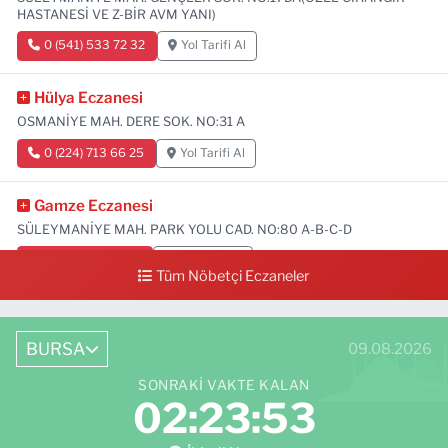
HASTANESİ VE Z-BİR AVM YANI)
0 (541) 533 72 32
Yol Tarifi Al
Hülya Eczanesi
OSMANİYE MAH. DERE SOK. NO:31 A
0 (224) 713 66 25
Yol Tarifi Al
Gamze Eczanesi
SÜLEYMANİYE MAH. PARK YOLU CAD. NO:80 A-B-C-D
0 (224) 713 01 91
Yol Tarifi Al
Tüm Nöbetçi Eczaneler
BURSA
09.08.2026
SONRAKI VAKTE KALAN
02:23:52