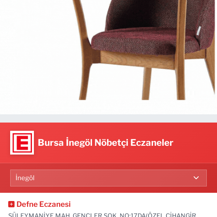
Bursa İnegöl Nöbetçi Eczaneler
Defne Eczanesi
SÜLEYMANİYE MAH. GENÇLER SOK. NO:17DA(ÖZEL CİHANGİR