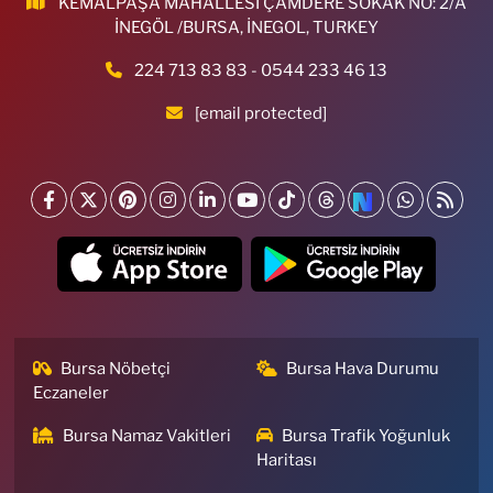
KEMALPAŞA MAHALLESİ ÇAMDERE SOKAK NO: 2/A
İNEGÖL /BURSA, İNEGOL, TURKEY
224 713 83 83 - 0544 233 46 13
[email protected]
Bursa Nöbetçi
Bursa Hava Durumu
Eczaneler
Bursa Namaz Vakitleri
Bursa Trafik Yoğunluk
Haritası