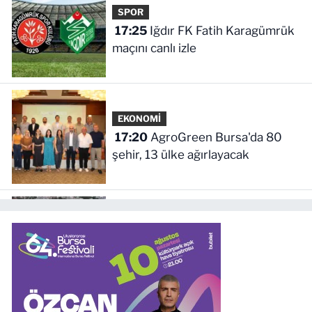
SPOR
17:25
Iğdır FK Fatih Karagümrük
maçını canlı izle
EKONOMİ
17:20
AgroGreen Bursa'da 80
şehir, 13 ülke ağırlayacak
YAŞAM
17:14
Manisa Salihli'de 4 caddeye
sıcak asfalt