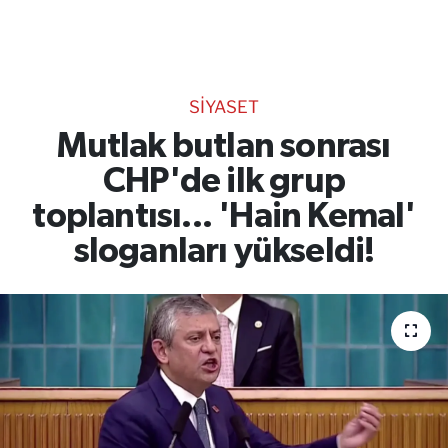
TEKNOLOJİ
CANLI DİNLE
SİYASET
RESMİ İLANLAR
Mutlak butlan sonrası
CHP'de ilk grup
Gencsesfm Canlı Dinle
toplantısı... 'Hain Kemal'
sloganları yükseldi!