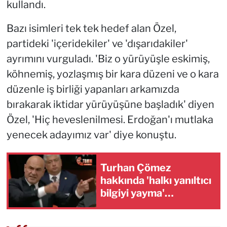
kullandı.
Bazı isimleri tek tek hedef alan Özel,
partideki 'içeridekiler' ve 'dışarıdakiler'
ayrımını vurguladı. 'Biz o yürüyüşle eskimiş,
köhnemiş, yozlaşmış bir kara düzeni ve o kara
düzenle iş birliği yapanları arkamızda
bırakarak iktidar yürüyüşüne başladık' diyen
Özel, 'Hiç heveslenilmesi. Erdoğan'ı mutlaka
yenecek adayımız var' diye konuştu.
Turhan Çömez
hakkında 'halkı yanıltıcı
bilgiyi yayma'
soruşturması