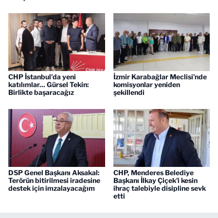
CHP İstanbul'da yeni
İzmir Karabağlar Meclisi'nde
katılımlar... Gürsel Tekin:
komisyonlar yeniden
Birlikte başaracağız
şekillendi
DSP Genel Başkanı Aksakal:
CHP, Menderes Belediye
Terörün bitirilmesi iradesine
Başkanı İlkay Çiçek'i kesin
destek için imzalayacağım
ihraç talebiyle disipline sevk
etti