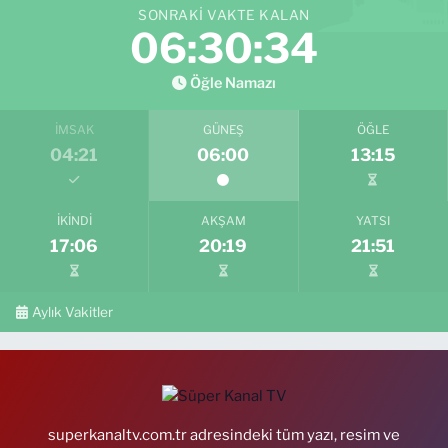
SONRAKI VAKTE KALAN
06:30:33
Öğle Namazı
İMSAK
GÜNEŞ
ÖĞLE
04:21
06:00
13:15
İKINDI
AKŞAM
YATSI
17:06
20:19
21:51
Aylık Vakitler
superkanaltv.com.tr adresindeki tüm yazı, resim ve