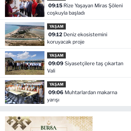
09:15
Rize Yaşayan Miras Şöleni
coşkuyla başladı
YAŞAM
09:12
Deniz ekosistemini
koruyacak proje
YAŞAM
09:09
Siyasetçilere taş çıkartan
Vali
YAŞAM
09:06
Muhtarlardan makarna
yarışı