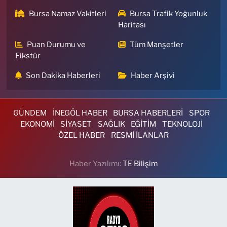
Bursa Namaz Vakitleri
Bursa Trafik Yoğunluk
Haritası
Puan Durumu ve
Tüm Manşetler
Fikstür
Son Dakika Haberleri
Haber Arşivi
GÜNDEM
İNEGÖL HABER
BURSA HABERLERİ
SPOR
EKONOMİ
SİYASET
SAĞLIK
EĞİTİM
TEKNOLOJİ
ÖZEL HABER
RESMİ İLANLAR
Haber Yazılımı:
TE Bilişim