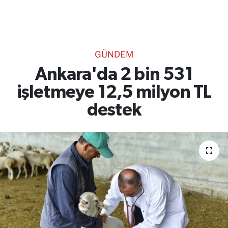
TEKNOLOJİ
CANLI DİNLE
GÜNDEM
RESMİ İLANLAR
Ankara'da 2 bin 531
işletmeye 12,5 milyon TL
Gencsesfm Canlı Dinle
destek