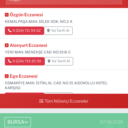
Özgün Eczanesi
KEMALPAŞA MAH. DİLEK SOK. NO:2 A
0 (224) 711 93 62
Yol Tarifi Al
Alanyurt Eczanesi
YENİ MAH. MENEKŞE CAD. NO:19 B-C
0 (224) 719 20 30
Yol Tarifi Al
Ege Eczanesi
OSMANİYE MAH. İSTİKLAL CAD. NO:31 A(SOKOLLU HOTEL
KARŞISI)
0 (224) 712 33 73
Yol Tarifi Al
Tüm Nöbetçi Eczaneler
BURSA
07.08.2026