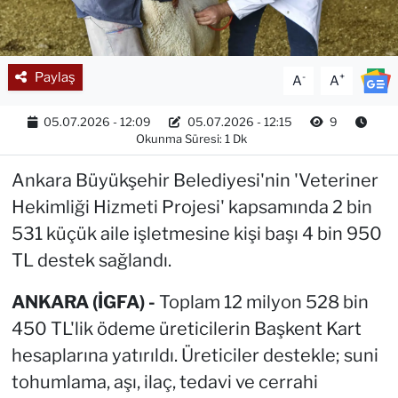
Paylaş
-
+
A
A
05.07.2026 - 12:09
05.07.2026 - 12:15
9
Okunma Süresi: 1 Dk
Ankara Büyükşehir Belediyesi'nin 'Veteriner
Hekimliği Hizmeti Projesi' kapsamında 2 bin
531 küçük aile işletmesine kişi başı 4 bin 950
TL destek sağlandı.
ANKARA (İGFA) -
Toplam 12 milyon 528 bin
450 TL'lik ödeme üreticilerin Başkent Kart
hesaplarına yatırıldı. Üreticiler destekle; suni
tohumlama, aşı, ilaç, tedavi ve cerrahi