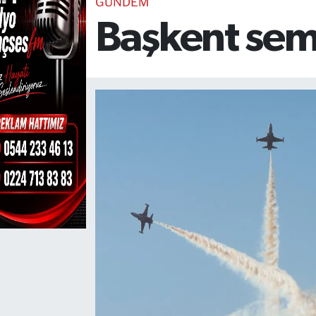
GÜNDEM
Başkent sema
TEKNOLOJİ
CANLI DİNLE
RESMİ İLANLAR
Gencsesfm Canlı Dinle