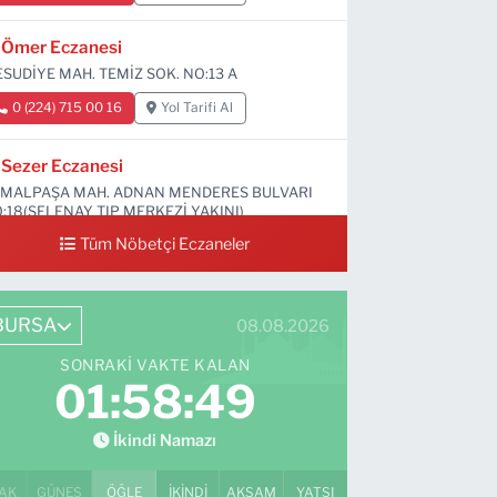
Ömer Eczanesi
SUDİYE MAH. TEMİZ SOK. NO:13 A
0 (224) 715 00 16
Yol Tarifi Al
Sezer Eczanesi
MALPAŞA MAH. ADNAN MENDERES BULVARI
:18(SELENAY TIP MERKEZİ YAKINI)
Tüm Nöbetçi Eczaneler
0 (224) 711 64 49
Yol Tarifi Al
BURSA
08.08.2026
SONRAKI VAKTE KALAN
01:58:48
İkindi Namazı
AK
GÜNEŞ
ÖĞLE
İKINDI
AKŞAM
YATSI