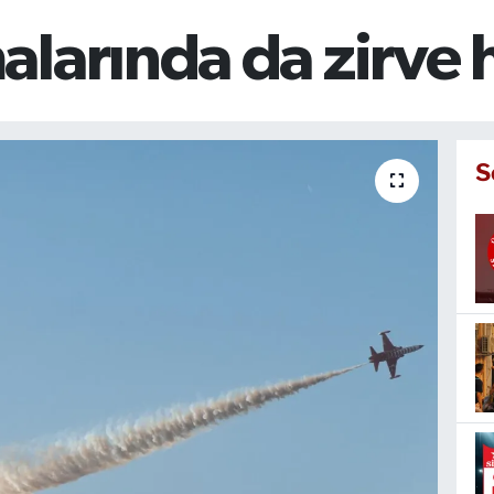
larında da zirve h
S