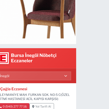
Bursa İnegöl Nöbetçi
Eczaneler
Çağla Eczanesi
LEYMANİYE MAH. FURKAN SOK. NO:5 C(ÖZEL
İTMİ HASTANESİ ACİL KAPISI KARŞISI)
0 (540) 277 77 16
Yol Tarifi Al