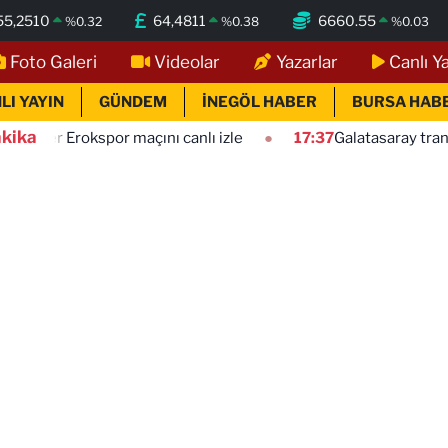
55,2510
64,4811
6660.55
%
0.32
%
0.38
%
0.03
Foto Galeri
Videolar
Yazarlar
Canlı Y
LI YAYIN
GÜNDEM
İNEGÖL HABER
BURSA HAB
kika
kspor maçını canlı izle
17:37
Galatasaray transfer bombas