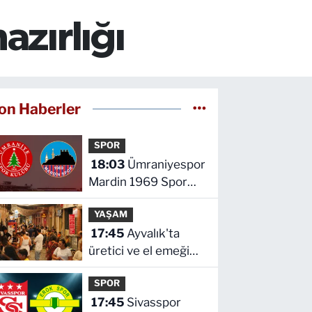
azırlığı
on Haberler
SPOR
18:03
Ümraniyespor
Mardin 1969 Spor
maçını canlı izle
YAŞAM
17:45
Ayvalık'ta
üretici ve el emeği
pazarı renk katıyor
SPOR
17:45
Sivasspor