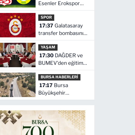
Esenler Erokspor
maçını canlı izle
SPOR
17:37
Galatasaray
transfer bombasını
patlattı! Umut Erdem
YAŞAM
imzayı attı
17:30
DAĞDER ve
BUMEV'den eğitim
için güç birliği
BURSA HABERLERİ
17:17
Bursa
Büyükşehir
Harmancık'ta da
yolları yeniliyor