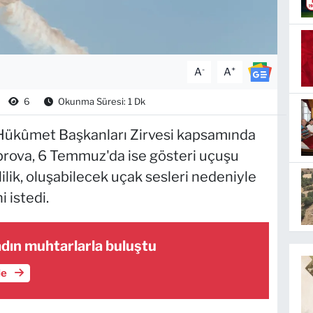
-
+
A
A
6
Okunma Süresi: 1 Dk
 Hükûmet Başkanları Zirvesi kapsamında
 prova, 6 Temmuz'da ise gösteri uçuşu
ilik, oluşabilecek uçak sesleri nedeniyle
 istedi.
adın muhtarlarla buluştu
le