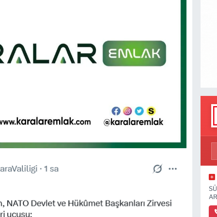
SÜ
AR