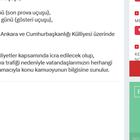
ME
KE
NO
İMS