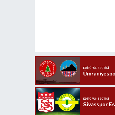
EDITÖRÜN SEÇTIĞI
Ümraniyespor
EDITÖRÜN SEÇTIĞI
Sivasspor Ese