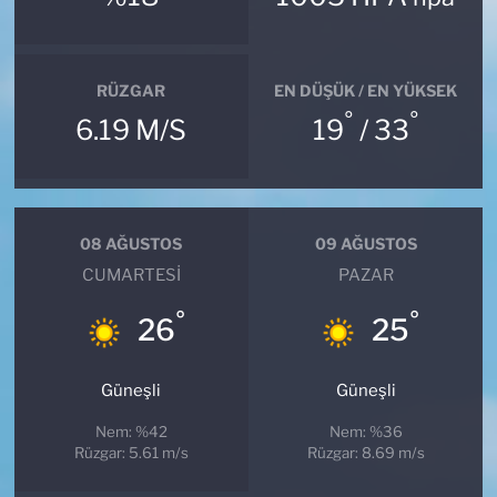
RÜZGAR
EN DÜŞÜK / EN YÜKSEK
°
°
6.19 M/S
19
/ 33
08 AĞUSTOS
09 AĞUSTOS
CUMARTESI
PAZAR
°
°
26
25
Güneşli
Güneşli
Nem: %42
Nem: %36
Rüzgar: 5.61 m/s
Rüzgar: 8.69 m/s