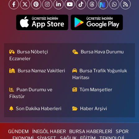
Bursa Nöbetçi
Bursa Hava Durumu
Eczaneler
Bursa Namaz Vakitleri
Bursa Trafik Yoğunluk
Haritası
Puan Durumu ve
Tüm Manşetler
Fikstür
Son Dakika Haberleri
Haber Arşivi
GÜNDEM
İNEGÖL HABER
BURSA HABERLERİ
SPOR
EKONOMİ
SİYASET
SAĞLIK
EĞİTİM
TEKNOLOJİ