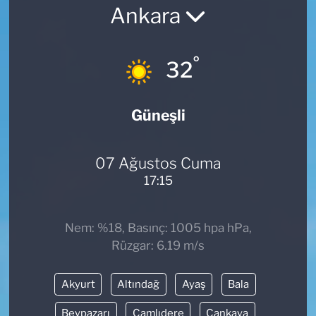
Ankara
TEKNOLOJİ
°
CANLI DİNLE
32
RESMİ İLANLAR
Güneşli
Gencsesfm Canlı Dinle
07 Ağustos Cuma
17:15
Nem: %18, Basınç: 1005 hpa hPa,
Rüzgar: 6.19 m/s
Akyurt
Altındağ
Ayaş
Bala
Beypazarı
Çamlıdere
Çankaya