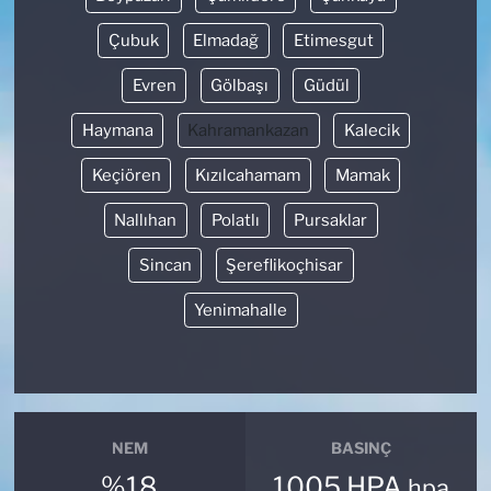
Çubuk
Elmadağ
Etimesgut
Evren
Gölbaşı
Güdül
Haymana
Kahramankazan
Kalecik
Keçiören
Kızılcahamam
Mamak
Nallıhan
Polatlı
Pursaklar
Sincan
Şereflikoçhisar
Yenimahalle
NEM
BASINÇ
%18
1005 HPA
hpa