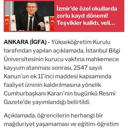
İzmir'de özel okullarda
zorlu kayıt dönemi!
Teşvikler kalktı, veli
devlet okuluna yöneldi
ANKARA (İGFA) -
Yükseköğretim Kurulu
tarafından yapılan açıklamada, İstanbul Bilgi
Üniversitesinin kurucu vakfına mahkemece
kayyum atanması sonrası, 2547 sayılı
Kanun'un ek 11'inci maddesi kapsamında
faaliyet izninin kaldırılmasına yönelik
Cumhurbaşkanı Kararı'nın bugünkü Resmî
Gazete'de yayımlandığı belirtildi.
Açıklamada, öğrencilerin herhangi bir
mağduriyet yaşamaması ve eğitim-öğretim