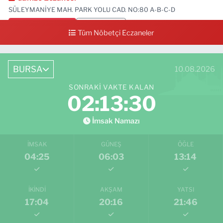
SÜLEYMANİYE MAH. PARK YOLU CAD. NO:80 A-B-C-D
0 (224) 713 01 91
Yol Tarifi Al
Tüm Nöbetçi Eczaneler
BURSA
10.08.2026
SONRAKI VAKTE KALAN
02:13:29
İmsak Namazı
İMSAK
GÜNEŞ
ÖĞLE
04:25
06:03
13:14
İKINDI
AKŞAM
YATSI
17:04
20:16
21:46