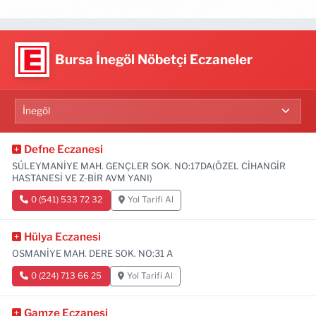
Bursa İnegöl Nöbetçi Eczaneler
Defne Eczanesi
SÜLEYMANİYE MAH. GENÇLER SOK. NO:17DA(ÖZEL CİHANGİR
HASTANESİ VE Z-BİR AVM YANI)
0 (541) 533 72 32
Yol Tarifi Al
Hülya Eczanesi
OSMANİYE MAH. DERE SOK. NO:31 A
0 (224) 713 66 25
Yol Tarifi Al
Gamze Eczanesi