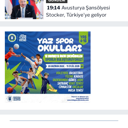
GÜNDEM
19:14
Avusturya Şansölyesi
Stocker, Türkiye'ye geliyor