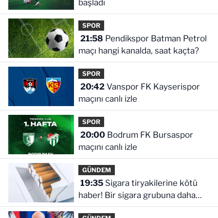
başladı
SPOR
21:58
Pendikspor Batman Petrol
maçı hangi kanalda, saat kaçta?
SPOR
20:42
Vanspor FK Kayserispor
maçını canlı izle
SPOR
20:00
Bodrum FK Bursaspor
maçını canlı izle
GÜNDEM
19:35
Sigara tiryakilerine kötü
haber! Bir sigara grubuna daha
zam geldi