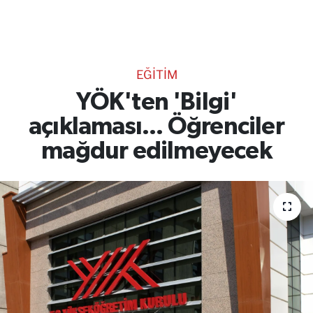
TEKNOLOJİ
CANLI DİNLE
EĞİTİM
RESMİ İLANLAR
YÖK'ten 'Bilgi'
açıklaması... Öğrenciler
Gencsesfm Canlı Dinle
mağdur edilmeyecek