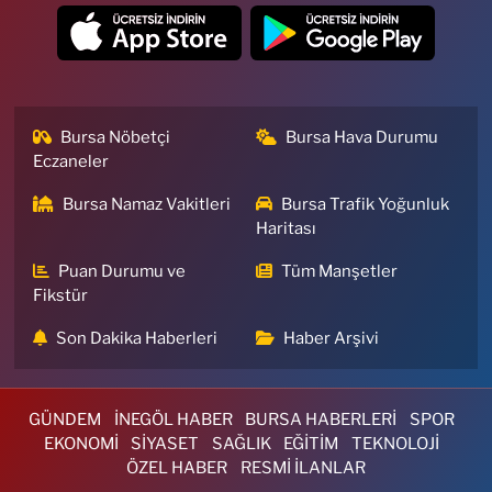
Bursa Nöbetçi
Bursa Hava Durumu
Eczaneler
Bursa Namaz Vakitleri
Bursa Trafik Yoğunluk
Haritası
Puan Durumu ve
Tüm Manşetler
Fikstür
Son Dakika Haberleri
Haber Arşivi
GÜNDEM
İNEGÖL HABER
BURSA HABERLERİ
SPOR
EKONOMİ
SİYASET
SAĞLIK
EĞİTİM
TEKNOLOJİ
ÖZEL HABER
RESMİ İLANLAR