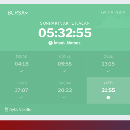
BURSA
05.08.2026
SONRAKI VAKTE KALAN
05:32:54
İmsak Namazı
İMSAK
GÜNEŞ
ÖĞLE
04:18
05:58
13:15
İKINDI
AKŞAM
YATSI
17:07
20:22
21:55
Aylık Vakitler