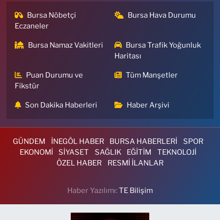
Bursa Nöbetçi
Bursa Hava Durumu
Eczaneler
Bursa Namaz Vakitleri
Bursa Trafik Yoğunluk
Haritası
Puan Durumu ve
Tüm Manşetler
Fikstür
Son Dakika Haberleri
Haber Arşivi
GÜNDEM
İNEGÖL HABER
BURSA HABERLERİ
SPOR
EKONOMİ
SİYASET
SAĞLIK
EĞİTİM
TEKNOLOJİ
ÖZEL HABER
RESMİ İLANLAR
Haber Yazılımı:
TE Bilişim