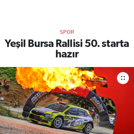
TEKNOLOJİ
CANLI DİNLE
SPOR
RESMİ İLANLAR
Yeşil Bursa Rallisi 50. starta
hazır
Gencsesfm Canlı Dinle