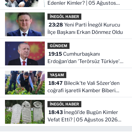
Edenler Kimler? | 05 Ağustos
2026 Çarşamba
İNEGÖL HABER
23:28
Yeni Parti İnegöl Kurucu
İlçe Başkanı Erkan Dönmez Oldu
GÜNDEM
19:15
Cumhurbaşkanı
Erdoğan'dan 'Terörsüz Türkiye'
mesajı
YAŞAM
18:47
Bilecik'te Vali Sözer'den
coğrafi işaretli Kamber Biberi
hasadı
İNEGÖL HABER
18:43
İnegöl'de Bugün Kimler
Vefat Etti? | 05 Ağustos 2026
Çarşamba