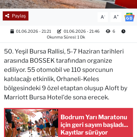
Paylaş
-
+
A
A
01.06.2026 - 21:21
01.06.2026 - 21:46
6
Okunma Süresi: 1 Dk
50. Yeşil Bursa Rallisi, 5-7 Haziran tarihleri
arasında BOSSEK tarafından organize
ediliyor. 55 otomobil ve 110 sporcunun
katılacağı etkinlik, Orhaneli-Keles
bölgesindeki 9 özel etaptan oluşup Aloft by
Marriott Bursa Hotel'de sona erecek.
Bodrum Yarı Maratonu
için geri sayım başladı...
Kayıtlar sürüyor