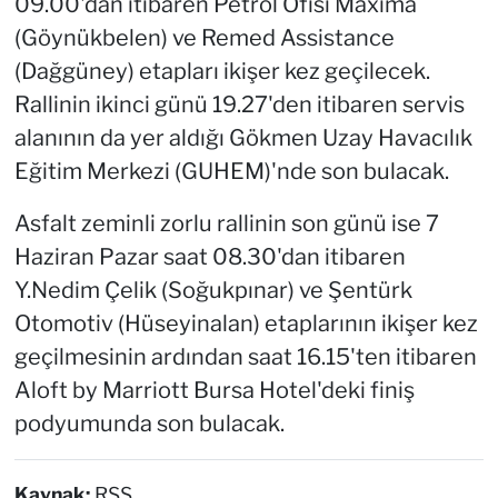
09.00'dan itibaren Petrol Ofisi Maxima
(Göynükbelen) ve Remed Assistance
(Dağgüney) etapları ikişer kez geçilecek.
Rallinin ikinci günü 19.27'den itibaren servis
alanının da yer aldığı Gökmen Uzay Havacılık
Eğitim Merkezi (GUHEM)'nde son bulacak.
Asfalt zeminli zorlu rallinin son günü ise 7
Haziran Pazar saat 08.30'dan itibaren
Y.Nedim Çelik (Soğukpınar) ve Şentürk
Otomotiv (Hüseyinalan) etaplarının ikişer kez
geçilmesinin ardından saat 16.15'ten itibaren
Aloft by Marriott Bursa Hotel'deki finiş
podyumunda son bulacak.
Kaynak:
RSS