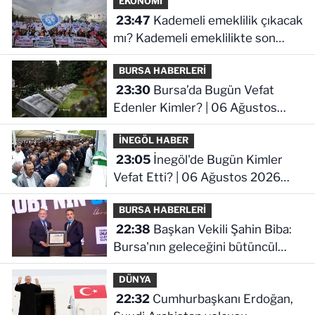
EKONOMİ
23:47
Kademeli emeklilik çıkacak
mı? Kademeli emeklilikte son
durum ne!
BURSA HABERLERİ
23:30
Bursa’da Bugün Vefat
Edenler Kimler? | 06 Ağustos
2026 Perşembe
İNEGÖL HABER
23:05
İnegöl'de Bugün Kimler
Vefat Etti? | 06 Ağustos 2026
Perşembe
BURSA HABERLERİ
22:38
Başkan Vekili Şahin Biba:
Bursa'nın geleceğini bütüncül
anlayışla planlıyoruz
DÜNYA
22:32
Cumhurbaşkanı Erdoğan,