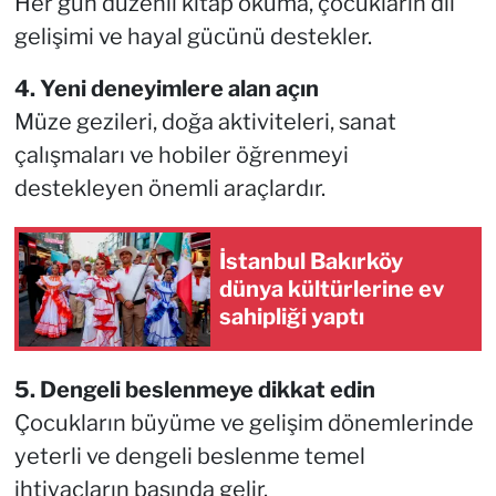
Her gün düzenli kitap okuma, çocukların dil
gelişimi ve hayal gücünü destekler.
4. Yeni deneyimlere alan açın
Müze gezileri, doğa aktiviteleri, sanat
çalışmaları ve hobiler öğrenmeyi
destekleyen önemli araçlardır.
İstanbul Bakırköy
dünya kültürlerine ev
sahipliği yaptı
5. Dengeli beslenmeye dikkat edin
Çocukların büyüme ve gelişim dönemlerinde
yeterli ve dengeli beslenme temel
ihtiyaçların başında gelir.