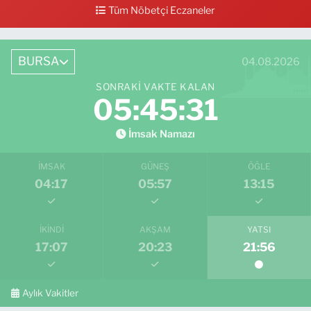
Tüm Nöbetçi Eczaneler
BURSA
04.08.2026
SONRAKI VAKTE KALAN
05:45:30
İmsak Namazı
İMSAK
GÜNEŞ
ÖĞLE
04:17
05:57
13:15
İKINDI
AKŞAM
YATSI
17:07
20:23
21:56
Aylık Vakitler