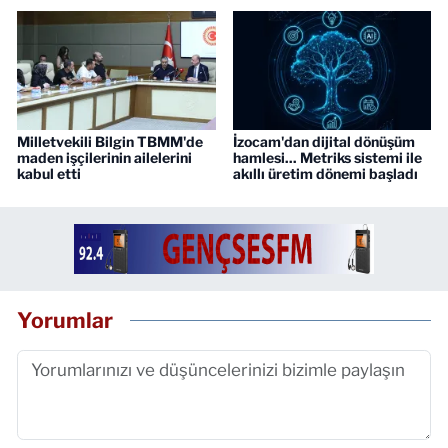
Milletvekili Bilgin TBMM'de
İzocam'dan dijital dönüşüm
maden işçilerinin ailelerini
hamlesi... Metriks sistemi ile
kabul etti
akıllı üretim dönemi başladı
Yorumlar