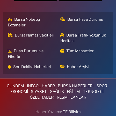
Bursa Nöbetçi
Bursa Hava Durumu
Eczaneler
Bursa Namaz Vakitleri
Bursa Trafik Yoğunluk
Haritası
Puan Durumu ve
Tüm Manşetler
Fikstür
Son Dakika Haberleri
Haber Arşivi
GÜNDEM
İNEGÖL HABER
BURSA HABERLERİ
SPOR
EKONOMİ
SİYASET
SAĞLIK
EĞİTİM
TEKNOLOJİ
ÖZEL HABER
RESMİ İLANLAR
Haber Yazılımı:
TE Bilişim