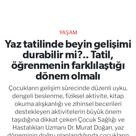
TEKNOLOJİ
CANLI DİNLE
YAŞAM
RESMİ İLANLAR
Yaz tatilinde beyin gelişimi
durabilir mi?.. Tatil,
Gencsesfm Canlı Dinle
öğrenmenin farklılaştığı
dönem olmalı
Çocukların gelişim sürecinde düzenli uyku,
dengeli beslenme, fiziksel aktivite, kitap
okuma alışkanlığı ve zihinsel becerileri
destekleyen aktivitelerin büyük önem
taşıdığına dikkat çeken Çocuk Sağlığı ve
Hastalıkları Uzmanı Dr. Murat Doğan, yaz
döneminin doğru planlandığında çocukların