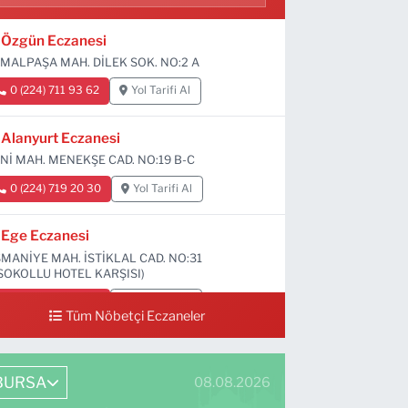
Özgün Eczanesi
MALPAŞA MAH. DİLEK SOK. NO:2 A
0 (224) 711 93 62
Yol Tarifi Al
Alanyurt Eczanesi
Nİ MAH. MENEKŞE CAD. NO:19 B-C
0 (224) 719 20 30
Yol Tarifi Al
Ege Eczanesi
MANİYE MAH. İSTİKLAL CAD. NO:31
SOKOLLU HOTEL KARŞISI)
0 (224) 712 33 73
Yol Tarifi Al
Tüm Nöbetçi Eczaneler
BURSA
08.08.2026