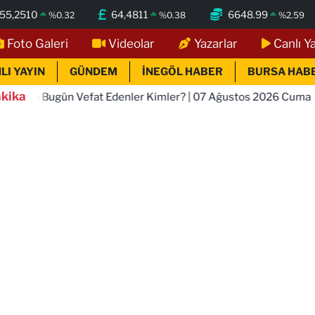
55,2510
64,4811
6648.99
%
0.32
%
0.38
%
2.59
Foto Galeri
Videolar
Yazarlar
Canlı Y
LI YAYIN
GÜNDEM
İNEGÖL HABER
BURSA HAB
kika
 Vefat Edenler Kimler? | 07 Ağustos 2026 Cuma
23:18
İn