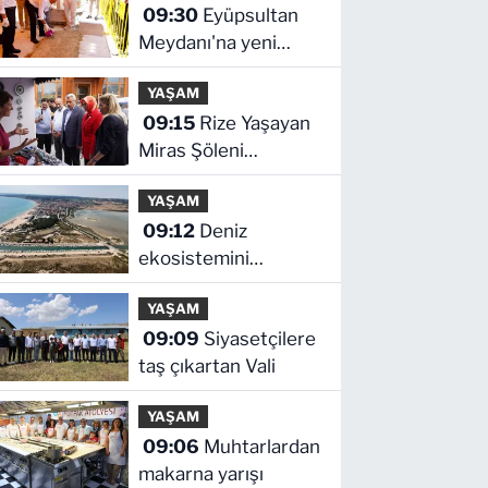
09:30
Eyüpsultan
Meydanı'na yeni
düzenleme
YAŞAM
09:15
Rize Yaşayan
Miras Şöleni
coşkuyla başladı
YAŞAM
09:12
Deniz
ekosistemini
koruyacak proje
YAŞAM
09:09
Siyasetçilere
taş çıkartan Vali
YAŞAM
09:06
Muhtarlardan
makarna yarışı