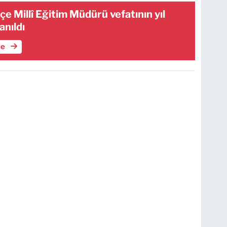
çe Millî Eğitim Müdürü vefatının yıl
nıldı
le