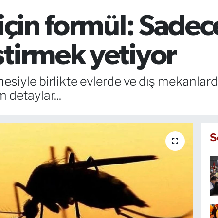
 için formül: Sade
tirmek yetiyor
esiyle birlikte evlerde ve dış mekanlarda
m detaylar...
S