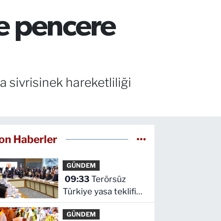
ce pencere
 sivrisinek hareketliliği
on Haberler
GÜNDEM
09:33
Terörsüz
Türkiye yasa teklifi
komisyondan geçti
GÜNDEM