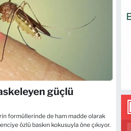
askeleyen güçlü
erin formüllerinde de ham madde olarak
renciye özlü baskın kokusuyla öne çıkıyor.