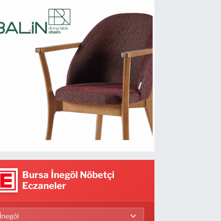
Bursa İnegöl Nöbetçi
Eczaneler