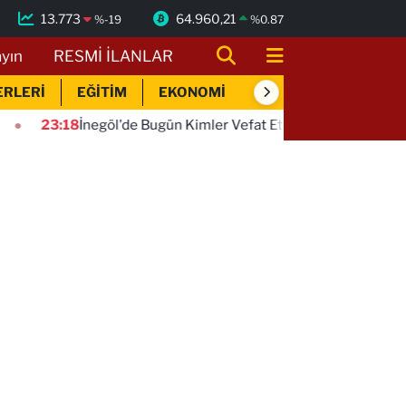
13.773
64.960,21
%
-19
%
0.87
ayın
RESMİ İLANLAR
ERLERİ
EĞİTİM
EKONOMİ
SİYASET
SPOR
egöl'de Bugün Kimler Vefat Etti? | 07 Ağustos 2026 Cuma