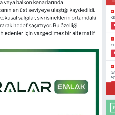
da veya balkon kenarlarında
nın en üst seviyeye ulaştığı kaydedildi.
okusal salgılar, sivrisineklerin ortamdaki
KE
arak hedef şaşırtıyor. Bu özelliği
h edenler için vazgeçilmez bir alternatif
YE
OS
A(