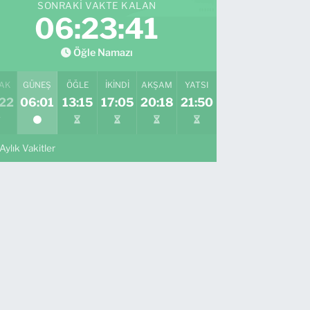
SONRAKI VAKTE KALAN
06:23:40
Öğle Namazı
AK
GÜNEŞ
ÖĞLE
İKINDI
AKŞAM
YATSI
:22
06:01
13:15
17:05
20:18
21:50
Aylık Vakitler