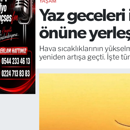
YAŞAM
Yaz geceleri
TEKNOLOJİ
CANLI DİNLE
önüne yerleş
RESMİ İLANLAR
Hava sıcaklıklarının yükselm
Gencsesfm Canlı Dinle
yeniden artışa geçti. İşte tü