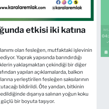
unda etkisi iki katına
İMS
04
anımı olan fesleğen, mutfaktaki işlevinin
diyor. Yaprak yapısında barındırdığı
eklerin yaklaşmaktan çekindiği bir diğer
rafından yapılan açıklamalarda, balkon
rına yerleştirilen fesleğen saksılarının
acağı bildirildi. Öte yandan, bitkinin
 edildiğinde dışarıya salınan yoğun koku
güçlü bir boyuta taşıyor.