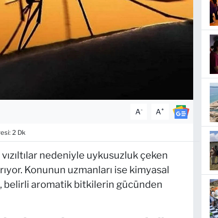
-
+
A
A
si: 2 Dk
ici vızıltılar nedeniyle uykusuzluk çeken
tırıyor. Konunun uzmanları ise kimyasal
, belirli aromatik bitkilerin gücünden