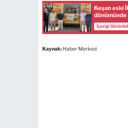
Keşan eski İl
dönümünde a
İçeriği Görüntü
Kaynak:
Haber Merkezi