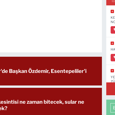
KE
NO
HA
r'de Başkan Özdemir, Esentepeliler'i
YE
ZÜ
KA
esintisi ne zaman bitecek, sular ne
ek?