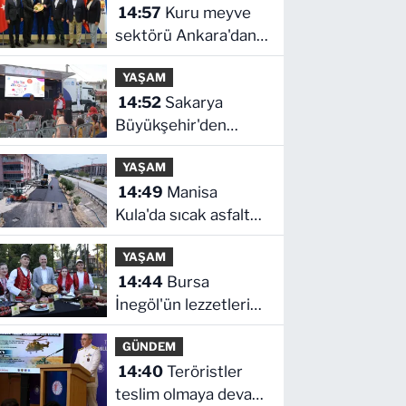
14:57
Kuru meyve
7 Ağustos'ta
sektörü Ankara'dan
hesaplarda
destek istedi
YAŞAM
14:52
Sakarya
Büyükşehir'den
çocuklara yaz neşesi
YAŞAM
14:49
Manisa
Kula'da sıcak asfalt
tamamlandı
YAŞAM
14:44
Bursa
İnegöl'ün lezzetleri
vitrine çıkıyor
GÜNDEM
14:40
Teröristler
teslim olmaya devam