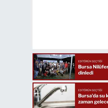
EDITÖRÜN SEÇTIĞI
Bursa Nilüfe
dinledi
EDITÖRÜN SEÇTIĞI
Bursa'da su k
zaman gelec