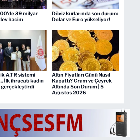
500'de 39 milyar
Döviz kurlarında son durum:
 dev hacim
Dolar ve Euro yükseliyor!
ik A.TR sistemi
Altın Fiyatları Günü Nasıl
. İlk ihracatı kadın
Kapattı? Gram ve Çeyrek
i gerçekleştirdi
Altında Son Durum | 5
Ağustos 2026