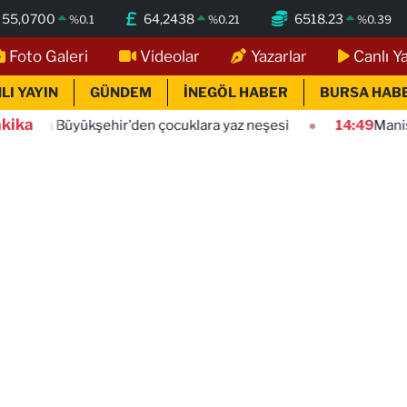
55,0700
64,2438
6518.23
%
0.1
%
0.21
%
0.39
Foto Galeri
Videolar
Yazarlar
Canlı Y
LI YAYIN
GÜNDEM
İNEGÖL HABER
BURSA HAB
kika
ir'den çocuklara yaz neşesi
14:49
Manisa Kula'da sıcak 