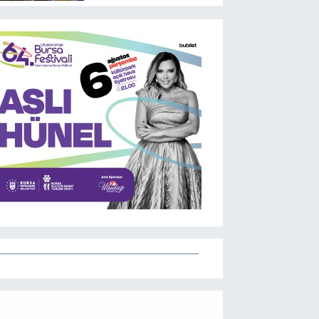
ediyor... Hudutlarda
490 kişi yakalandı