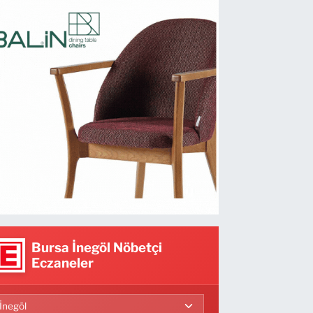
Bursa İnegöl Nöbetçi
Eczaneler