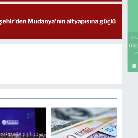
ehir'den Mudanya'nın altyapısına güçlü
İMS
04: