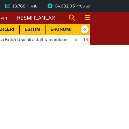
13.768
64.602,05
%
48
%
0.69
ayın
RESMİ İLANLAR
ERLERİ
EĞİTİM
EKONOMİ
SİYASET
SPOR
asfalt tamamlandı
14:44
Bursa İnegöl'ün lezzetleri vitrine 