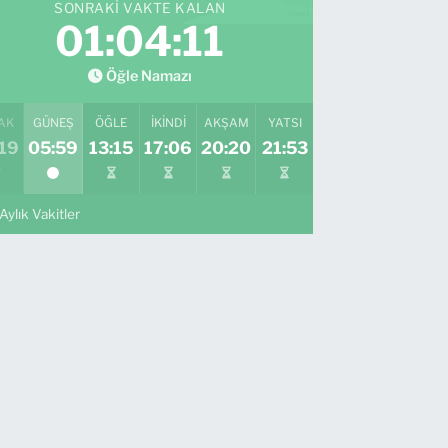
SONRAKI VAKTE KALAN
01:04:10
Öğle Namazı
AK
GÜNEŞ
ÖĞLE
İKINDI
AKŞAM
YATSI
19
05:59
13:15
17:06
20:20
21:53
Aylık Vakitler