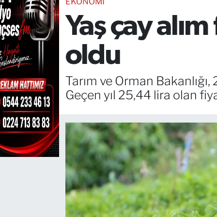
EKONOMİ
Yaş çay alım
TEKNOLOJİ
CANLI DİNLE
oldu
RESMİ İLANLAR
Tarım ve Orman Bakanlığı, 20
Gencsesfm Canlı Dinle
Geçen yıl 25,44 lira olan fiy