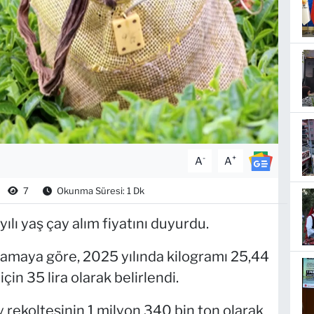
-
+
A
A
7
Okunma Süresi: 1 Dk
lı yaş çay alım fiyatını duyurdu.
lamaya göre, 2025 yılında kilogramı 25,44
için 35 lira olarak belirlendi.
 rekoltesinin 1 milyon 340 bin ton olarak