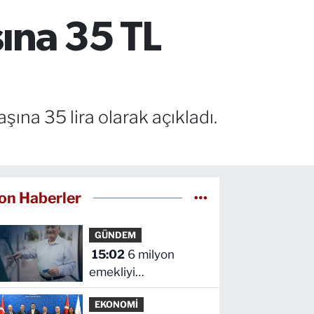
şına 35 TL
şına 35 lira olarak açıkladı.
on Haberler
GÜNDEM
15:02
6 milyon
emekliyi
ilgilendiriyor... Emekli
EKONOMİ
aylığı fark ödemeleri