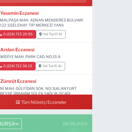
Yasemin Eczanesi
MALPAŞA MAH. ADNAN MENDERES BULVARI
:22 1(SELENAY TIP MERKEZİ YANI)
0 (224) 715 20 95
Yol Tarifi Al
Arslan Eczanesi
MİDİYE MAH. PARK CAD. NO:15 A
0 (224) 712 36 15
Yol Tarifi Al
Zümrüt Eczanesi
Nİ MAH. GÜLFİDAN SOK. NO:3(ALANYURT
BEYDE İBRAHİM SÜLEK SAĞLIK OCAĞI
RŞISI)
Tüm Nöbetçi Eczaneler
0 (531) 239 44 04
Yol Tarifi Al
BURSA
06.08.2026