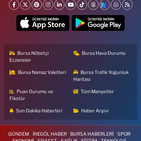
Bursa Nöbetçi
Bursa Hava Durumu
Eczaneler
Bursa Namaz Vakitleri
Bursa Trafik Yoğunluk
Haritası
Puan Durumu ve
Tüm Manşetler
Fikstür
Son Dakika Haberleri
Haber Arşivi
GÜNDEM
İNEGÖL HABER
BURSA HABERLERİ
SPOR
EKONOMİ
SİYASET
SAĞLIK
EĞİTİM
TEKNOLOJİ