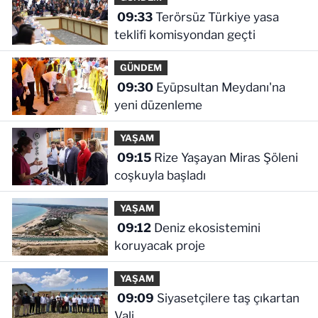
09:33
Terörsüz Türkiye yasa
teklifi komisyondan geçti
GÜNDEM
09:30
Eyüpsultan Meydanı'na
yeni düzenleme
YAŞAM
09:15
Rize Yaşayan Miras Şöleni
coşkuyla başladı
YAŞAM
09:12
Deniz ekosistemini
koruyacak proje
YAŞAM
09:09
Siyasetçilere taş çıkartan
Vali