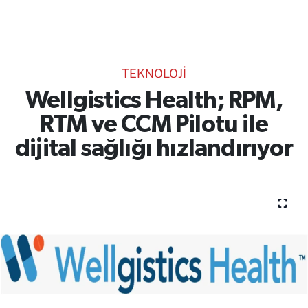
TEKNOLOJİ
CANLI DİNLE
TEKNOLOJİ
RESMİ İLANLAR
Wellgistics Health; RPM,
RTM ve CCM Pilotu ile
Gencsesfm Canlı Dinle
dijital sağlığı hızlandırıyor