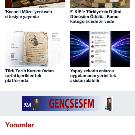
'Kocaeli Müze' yeni web
E-KİP'e Türkiye'nin Dijital
sitesiyle yayında
Dönüşüm Ödülü... Kamu
kategorisinde zirvede
Türk Tarih Kurumu'ndan
Yapay zekada onlarca
tarihi içerikler tek
uygulamanın yerini tek
platformda
asistan alabilir
Yorumlar