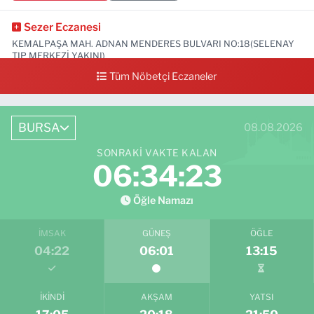
Sezer Eczanesi
KEMALPAŞA MAH. ADNAN MENDERES BULVARI NO:18(SELENAY
TIP MERKEZİ YAKINI)
Tüm Nöbetçi Eczaneler
0 (224) 711 64 49
Yol Tarifi Al
BURSA
08.08.2026
SONRAKI VAKTE KALAN
06:34:21
Öğle Namazı
İMSAK
GÜNEŞ
ÖĞLE
04:22
06:01
13:15
İKINDI
AKŞAM
YATSI