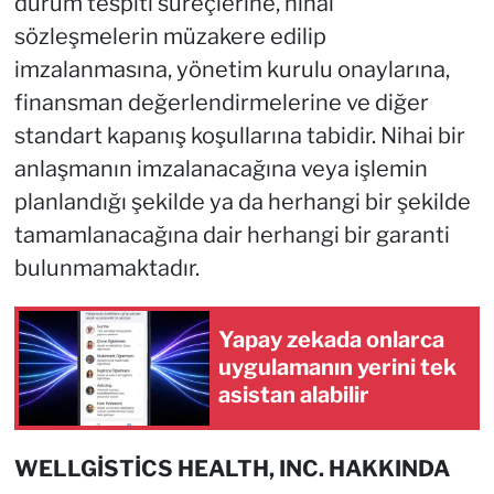
durum tespiti süreçlerine, nihai
sözleşmelerin müzakere edilip
imzalanmasına, yönetim kurulu onaylarına,
finansman değerlendirmelerine ve diğer
standart kapanış koşullarına tabidir. Nihai bir
anlaşmanın imzalanacağına veya işlemin
planlandığı şekilde ya da herhangi bir şekilde
tamamlanacağına dair herhangi bir garanti
bulunmamaktadır.
Yapay zekada onlarca
uygulamanın yerini tek
asistan alabilir
WELLGİSTİCS HEALTH, INC. HAKK
INDA