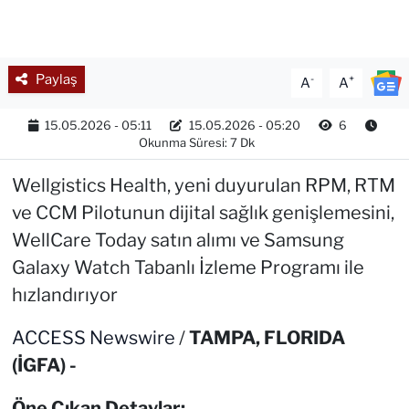
Paylaş
-
+
A
A
15.05.2026 - 05:11
15.05.2026 - 05:20
6
Okunma Süresi: 7 Dk
Wellgistics Health, yeni duyurulan RPM, RTM
ve CCM Pilotunun dijital sağlık genişlemesini,
WellCare Today satın alımı ve Samsung
Galaxy Watch Tabanlı İzleme Programı ile
hızlandırıyor
ACCESS Newswire
/
TAMPA, FLORIDA
(İGFA) -
Öne Çıkan Detaylar: