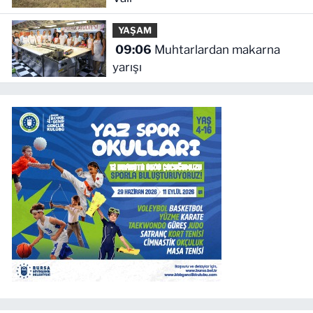
YAŞAM
09:06
Muhtarlardan makarna
yarışı