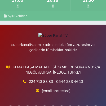
17:05
20:18
21:50
Aylık Vakitler
superkanaltv.com.tr adresindeki tüm yazı, resim ve
içeriklerin tüm hakları saklıdır.
KEMALPAŞA MAHALLESİ ÇAMDERE SOKAK NO: 2/A
İNEGÖL /BURSA, İNEGOL, TURKEY
224 713 83 83 - 0544 233 46 13
[email protected]