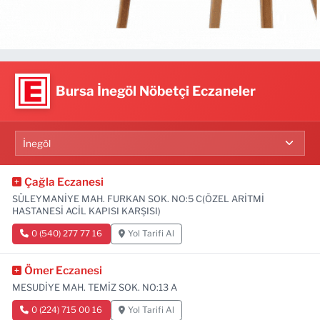
Bursa İnegöl Nöbetçi Eczaneler
Çağla Eczanesi
SÜLEYMANİYE MAH. FURKAN SOK. NO:5 C(ÖZEL ARİTMİ
HASTANESİ ACİL KAPISI KARŞISI)
0 (540) 277 77 16
Yol Tarifi Al
Ömer Eczanesi
MESUDİYE MAH. TEMİZ SOK. NO:13 A
0 (224) 715 00 16
Yol Tarifi Al