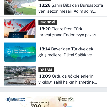
13:26
Şahin Biba'dan Bursaspor'a
yeni sezon mesajı: Adım adım
şampiyonluğa
EKONOMİ
13:20
Ticaret'ten Türk
ihracatçısına Endonezya pazarı
rehberi
13:14
Bayer'den Türkiye'deki
girişimcilere 'Dijital Sağlık ve
Tarım Girişimleri Haritası' çağrısı
YAŞAM
13:09
Ordu'da gökdelenlerin
yıkıldığı sahil halkın hizmetine
açıldı