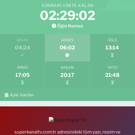
SONRAKI VAKTE KALAN
02:29:00
Öğle Namazı
İMSAK
GÜNEŞ
ÖĞLE
04:24
06:02
13:14
İKINDI
AKŞAM
YATSI
17:05
20:17
21:48
Aylık Vakitler
superkanaltv.com.tr adresindeki tüm yazı, resim ve