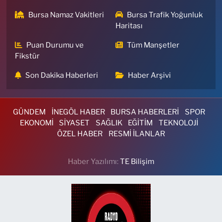
Bursa Namaz Vakitleri
Bursa Trafik Yoğunluk
Haritası
Puan Durumu ve
Tüm Manşetler
Fikstür
Son Dakika Haberleri
Haber Arşivi
GÜNDEM
İNEGÖL HABER
BURSA HABERLERİ
SPOR
EKONOMİ
SİYASET
SAĞLIK
EĞİTİM
TEKNOLOJİ
ÖZEL HABER
RESMİ İLANLAR
Haber Yazılımı:
TE Bilişim