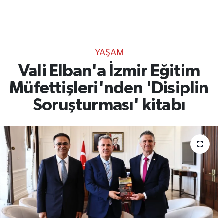
TEKNOLOJİ
CANLI DİNLE
YAŞAM
RESMİ İLANLAR
Vali Elban'a İzmir Eğitim
Müfettişleri'nden 'Disiplin
Gencsesfm Canlı Dinle
Soruşturması' kitabı