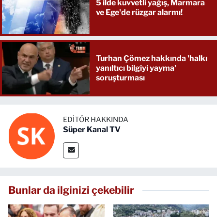
5 ilde kuvvetli yağış, Marmara
ve Ege'de rüzgar alarmı!
Turhan Çömez hakkında 'halkı
yanıltıcı bilgiyi yayma'
soruşturması
EDITÖR HAKKINDA
Süper Kanal TV
Bunlar da ilginizi çekebilir