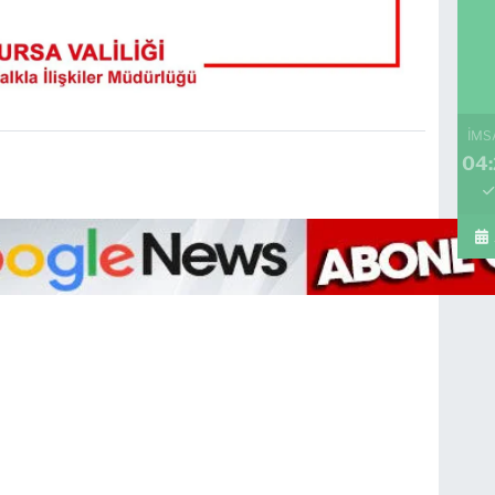
İMS
04: