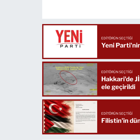
EDITÖRÜN SEÇTIĞI
Yeni Parti'ni
EDITÖRÜN SEÇTIĞI
Hakkari'de J
ele geçirildi
EDITÖRÜN SEÇTIĞI
Filistin'in d