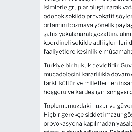
isimlerle gruplar oluşturarak va
edecek şekilde provokatif söyl
ortamını bozmaya yönelik paylaşı
şahıs yakalanarak gözaltına alın
koordineli şekilde adli işlemler
faaliyetlere kesinlikle müsamah
Türkiye bir hukuk devletidir. Güv
mücadelesini kararlılıkla devam
farklı kültür ve milletlerden insa
hoşgörü ve kardeşliğin simgesi o
Toplumumuzdaki huzur ve güvenli
Hiçbir gerekçe şiddeti mazur gö
provokasyona kapılmadan yasala