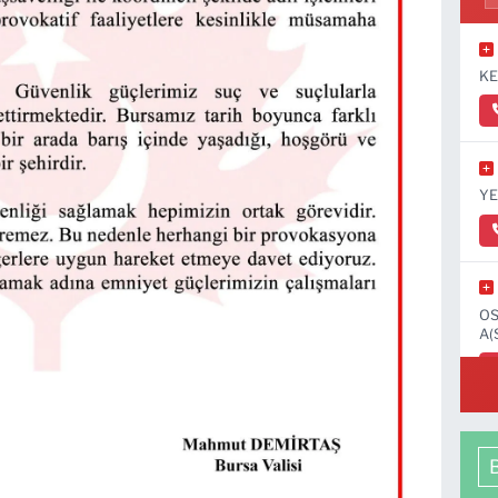
KE
YE
OS
A(