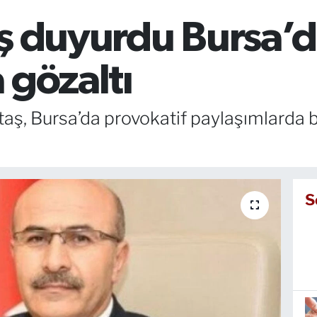
ş duyurdu Bursa’d
 gözaltı
ş, Bursa’da provokatif paylaşımlarda bu
S