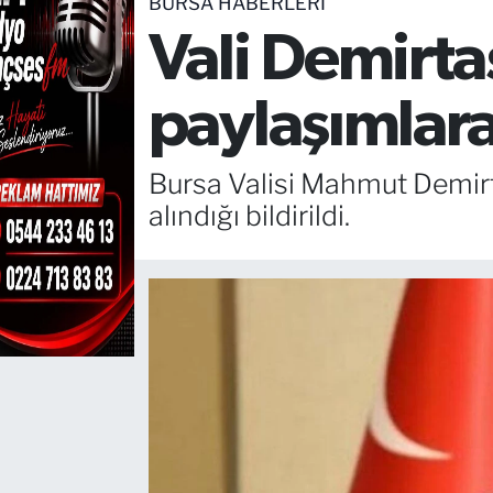
BURSA HABERLERİ
Vali Demirta
TEKNOLOJİ
CANLI DİNLE
paylaşımlara
RESMİ İLANLAR
Bursa Valisi Mahmut Demirta
Gencsesfm Canlı Dinle
alındığı bildirildi.