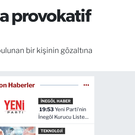
a provokatif
lunan bir kişinin gözaltına
on Haberler
İNEGÖL HABER
19:53
Yeni Parti'nin
İnegöl Kurucu Listesi
Belli Oldu
TEKNOLOJİ