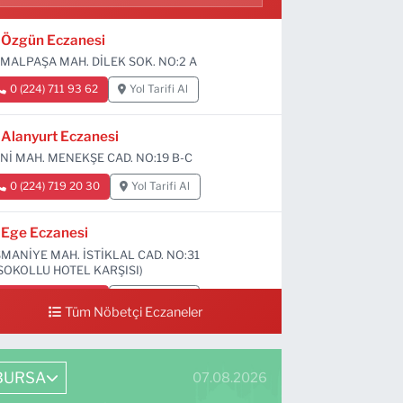
Özgün Eczanesi
MALPAŞA MAH. DİLEK SOK. NO:2 A
0 (224) 711 93 62
Yol Tarifi Al
Alanyurt Eczanesi
Nİ MAH. MENEKŞE CAD. NO:19 B-C
0 (224) 719 20 30
Yol Tarifi Al
Ege Eczanesi
MANİYE MAH. İSTİKLAL CAD. NO:31
SOKOLLU HOTEL KARŞISI)
0 (224) 712 33 73
Yol Tarifi Al
Tüm Nöbetçi Eczaneler
BURSA
07.08.2026