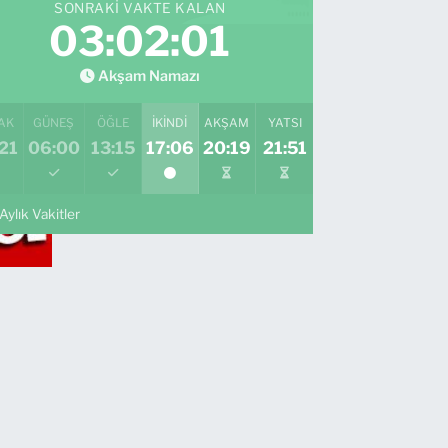
SONRAKI VAKTE KALAN
03:02:00
Akşam Namazı
AK
GÜNEŞ
ÖĞLE
İKINDI
AKŞAM
YATSI
21
06:00
13:15
17:06
20:19
21:51
Aylık Vakitler