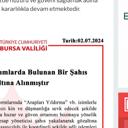
zde huzuru ve güveni sağlamak adına
 kararlılıkla devam etmektedir.