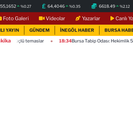
55,1652
64,4046
6618.49
%
0.27
%
0.35
%
2.12
Foto Galeri
Videolar
Yazarlar
Canlı Y
LI YAYIN
GÜNDEM
İNEGÖL HABER
BURSA HAB
kika
aslar
18:34
Bursa Tabip Odası: Hekimlik 5 dakikaya sığma