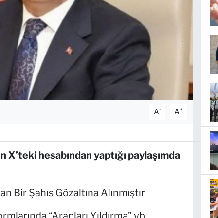
-
+
A
A
n X’teki hesabından yaptığı paylaşımda
n Bir Şahıs Gözaltına Alınmıştır
rmlarında “Arapları Yıldırma” vb.