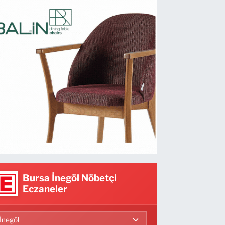
Bursa İnegöl Nöbetçi
Eczaneler