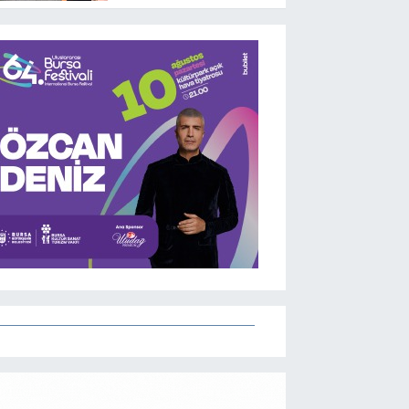
kitapların renkli
dünyasında