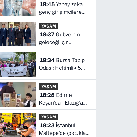
18:45
Yapay zeka
genç girişimcilere
yeni kapılar açıyor
YAŞAM
18:37
Gebze'nin
geleceği için
Başkent'te güçlü
temaslar
18:34
Bursa Tabip
Odası: Hekimlik 5
dakikaya sığmaz
YAŞAM
18:28
Edirne
Keşan'dan Elazığ'a
gönül köprüsü
YAŞAM
18:23
İstanbul
Maltepe'de çocuklar