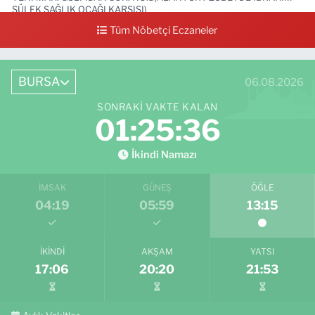
SÜLEK SAĞLIK OCAĞI KARŞISI)
Tüm Nöbetçi Eczaneler
0 (531) 239 44 04
Yol Tarifi Al
BURSA
06.08.2026
SONRAKI VAKTE KALAN
01:25:35
İkindi Namazı
İMSAK
GÜNEŞ
ÖĞLE
04:19
05:59
13:15
İKINDI
AKŞAM
YATSI
17:06
20:20
21:53