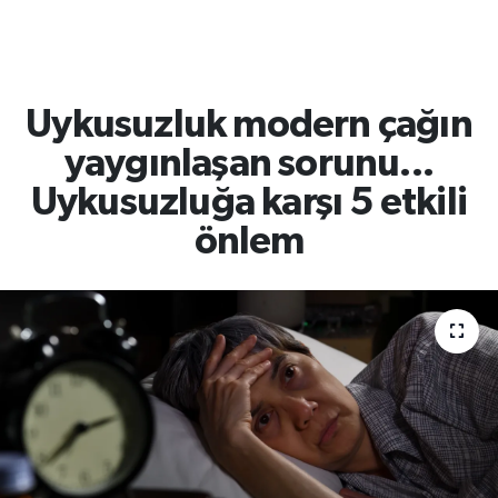
TEKNOLOJİ
CANLI DİNLE
Uykusuzluk modern çağın
RESMİ İLANLAR
yaygınlaşan sorunu...
Uykusuzluğa karşı 5 etkili
Gencsesfm Canlı Dinle
önlem