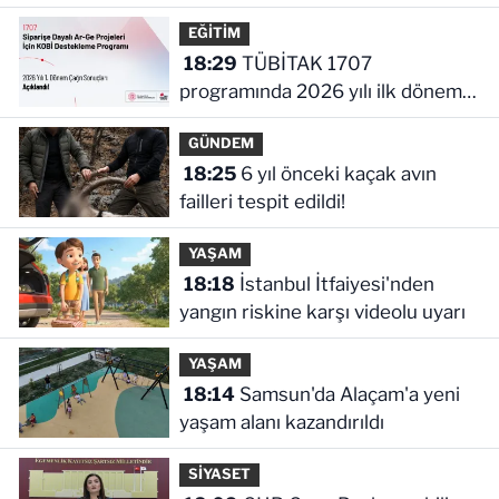
daha!
EĞİTİM
18:29
TÜBİTAK 1707
programında 2026 yılı ilk dönem
sonuçları açıklandı
GÜNDEM
18:25
6 yıl önceki kaçak avın
failleri tespit edildi!
YAŞAM
18:18
İstanbul İtfaiyesi'nden
yangın riskine karşı videolu uyarı
YAŞAM
18:14
Samsun'da Alaçam'a yeni
yaşam alanı kazandırıldı
SİYASET