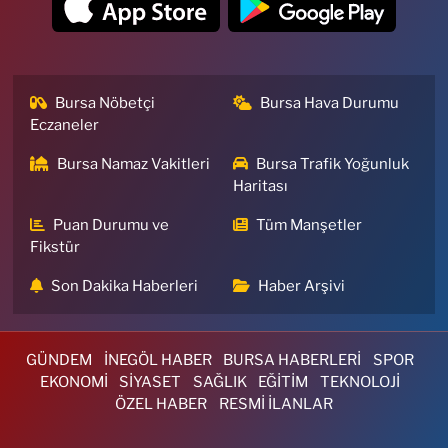
Bursa Nöbetçi
Bursa Hava Durumu
Eczaneler
Bursa Namaz Vakitleri
Bursa Trafik Yoğunluk
Haritası
Puan Durumu ve
Tüm Manşetler
Fikstür
Son Dakika Haberleri
Haber Arşivi
GÜNDEM
İNEGÖL HABER
BURSA HABERLERİ
SPOR
EKONOMİ
SİYASET
SAĞLIK
EĞİTİM
TEKNOLOJİ
ÖZEL HABER
RESMİ İLANLAR