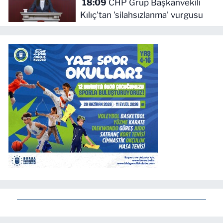
18:09
CHP Grup Başkanvekili
Kılıç'tan 'silahsızlanma' vurgusu