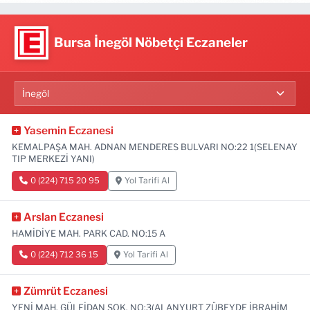
Bursa İnegöl Nöbetçi Eczaneler
Yasemin Eczanesi
KEMALPAŞA MAH. ADNAN MENDERES BULVARI NO:22 1(SELENAY
TIP MERKEZİ YANI)
0 (224) 715 20 95
Yol Tarifi Al
Arslan Eczanesi
HAMİDİYE MAH. PARK CAD. NO:15 A
0 (224) 712 36 15
Yol Tarifi Al
Zümrüt Eczanesi
YENİ MAH. GÜLFİDAN SOK. NO:3(ALANYURT ZÜBEYDE İBRAHİM