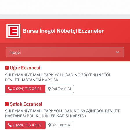
Bursa İnegöl Nöbetçi Eczaneler
Uğur Eczanesi
SÜLEYMANİYE MAH. PARK YOLU CAD. NO:70(YENİ İNEGÖL
DEVLET HASTANESİ KARŞISI)
0 (224) 715 66 61
Yol Tarifi Al
Şafak Eczanesi
SÜLEYMANİYE MAH. PARKYOLU CAD. NO:68 A(İNEGÖL DEVLET
HASTANESİ POLİKLİNİKLER KAPISI KARŞISI)
0 (224) 713 43 07
Yol Tarifi Al