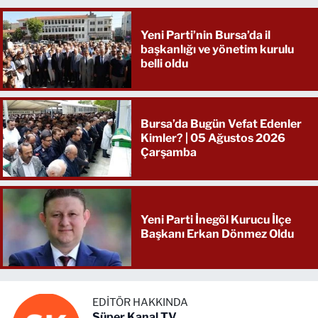
Yeni Parti’nin Bursa’da il
başkanlığı ve yönetim kurulu
belli oldu
Bursa’da Bugün Vefat Edenler
Kimler? | 05 Ağustos 2026
Çarşamba
Yeni Parti İnegöl Kurucu İlçe
Başkanı Erkan Dönmez Oldu
EDITÖR HAKKINDA
Süper Kanal TV