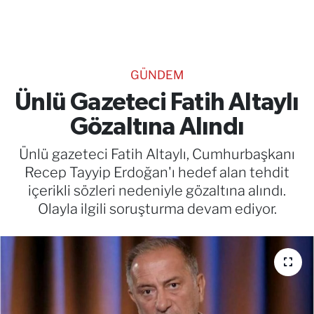
TEKNOLOJİ
CANLI DİNLE
GÜNDEM
RESMİ İLANLAR
Ünlü Gazeteci Fatih Altaylı
Gözaltına Alındı
Gencsesfm Canlı Dinle
Ünlü gazeteci Fatih Altaylı, Cumhurbaşkanı
Recep Tayyip Erdoğan'ı hedef alan tehdit
içerikli sözleri nedeniyle gözaltına alındı.
Olayla ilgili soruşturma devam ediyor.