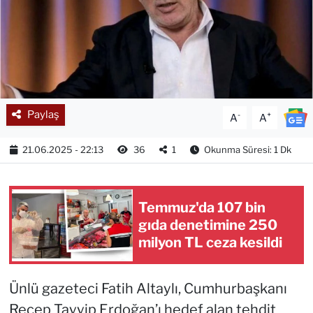
Paylaş
-
+
A
A
21.06.2025 - 22:13
36
1
Okunma Süresi: 1 Dk
Temmuz'da 107 bin
gıda denetimine 250
milyon TL ceza kesildi
Ünlü gazeteci Fatih Altaylı, Cumhurbaşkanı
Recep Tayyip Erdoğan’ı hedef alan tehdit