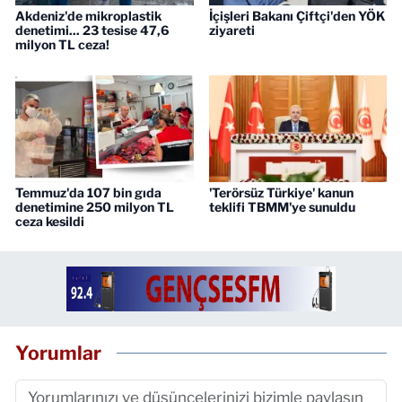
Akdeniz'de mikroplastik
İçişleri Bakanı Çiftçi'den YÖK
denetimi... 23 tesise 47,6
ziyareti
milyon TL ceza!
Temmuz'da 107 bin gıda
'Terörsüz Türkiye' kanun
denetimine 250 milyon TL
teklifi TBMM'ye sunuldu
ceza kesildi
Yorumlar