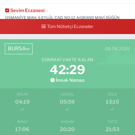
Sevim Eczanesi
OSMANİYE MAH. 6 EYLÜL CAD. NO:12 A(GRAND MAVİ DÜĞÜN
SALONU ALTI)
Tüm Nöbetçi Eczaneler
0 (552) 829 22 16
Yol Tarifi Al
BURSA
06.08.2026
SONRAKI VAKTE KALAN
42:28
İmsak Namazı
İMSAK
GÜNEŞ
ÖĞLE
04:19
05:59
13:15
İKINDI
AKŞAM
YATSI
17:06
20:20
21:53