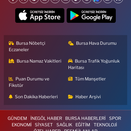
Bursa Nöbetçi
Bursa Hava Durumu
Eczaneler
Bursa Namaz Vakitleri
Bursa Trafik Yoğunluk
Haritası
Puan Durumu ve
Tüm Manşetler
Fikstür
Son Dakika Haberleri
Haber Arşivi
GÜNDEM
İNEGÖL HABER
BURSA HABERLERİ
SPOR
EKONOMİ
SİYASET
SAĞLIK
EĞİTİM
TEKNOLOJİ