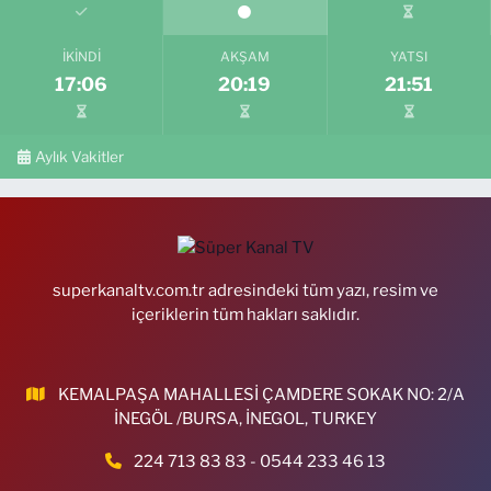
İKINDI
AKŞAM
YATSI
17:06
20:19
21:51
Aylık Vakitler
superkanaltv.com.tr adresindeki tüm yazı, resim ve
içeriklerin tüm hakları saklıdır.
KEMALPAŞA MAHALLESİ ÇAMDERE SOKAK NO: 2/A
İNEGÖL /BURSA, İNEGOL, TURKEY
224 713 83 83 - 0544 233 46 13