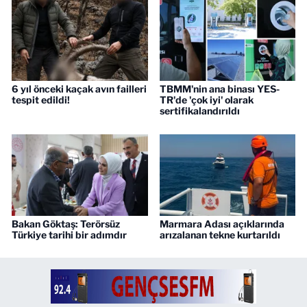
6 yıl önceki kaçak avın failleri
TBMM'nin ana binası YES-
tespit edildi!
TR'de 'çok iyi' olarak
sertifikalandırıldı
Bakan Göktaş: Terörsüz
Marmara Adası açıklarında
Türkiye tarihi bir adımdır
arızalanan tekne kurtarıldı