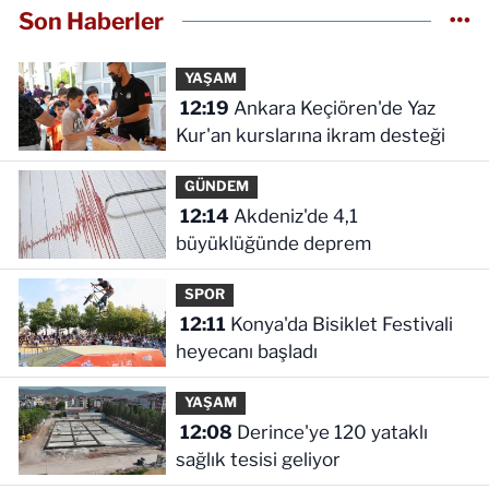
Son Haberler
YAŞAM
12:19
Ankara Keçiören'de Yaz
Kur'an kurslarına ikram desteği
GÜNDEM
12:14
Akdeniz'de 4,1
büyüklüğünde deprem
SPOR
12:11
Konya'da Bisiklet Festivali
heyecanı başladı
YAŞAM
12:08
Derince'ye 120 yataklı
sağlık tesisi geliyor