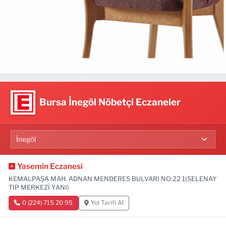
Bursa İnegöl Nöbetçi Eczaneler
Yasemin Eczanesi
KEMALPAŞA MAH. ADNAN MENDERES BULVARI NO:22 1(SELENAY
TIP MERKEZİ YANI)
0 (224) 715 20 95
Yol Tarifi Al