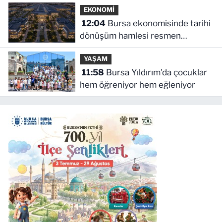
EKONOMİ
12:04
Bursa ekonomisinde tarihi
dönüşüm hamlesi resmen
başladı... TEKNOSAB KOBİ
YAŞAM
OSB'de başvurular başladı
11:58
Bursa Yıldırım'da çocuklar
hem öğreniyor hem eğleniyor