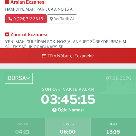
Arslan Eczanesi
HAMİDİYE MAH. PARK CAD. NO:15 A
0 (224) 712 36 15
Yol Tarifi Al
Zümrüt Eczanesi
YENİ MAH. GÜLFİDAN SOK. NO:3(ALANYURT ZÜBEYDE İBRAHİM
SÜLEK SAĞLIK OCAĞI KARŞISI)
Tüm Nöbetçi Eczaneler
0 (531) 239 44 04
Yol Tarifi Al
BURSA
07.08.2026
SONRAKI VAKTE KALAN
03:45:14
Öğle Namazı
İMSAK
GÜNEŞ
ÖĞLE
04:21
06:00
13:15