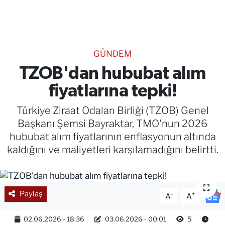
TEKNOLOJİ
CANLI DİNLE
GÜNDEM
RESMİ İLANLAR
TZOB'dan hububat alım
fiyatlarına tepki!
Gencsesfm Canlı Dinle
Türkiye Ziraat Odaları Birliği (TZOB) Genel
Başkanı Şemsi Bayraktar, TMO'nun 2026
hububat alım fiyatlarının enflasyonun altında
kaldığını ve maliyetleri karşılamadığını belirtti.
Paylaş
-
+
A
A
02.06.2026 - 18:36
03.06.2026 - 00:01
5