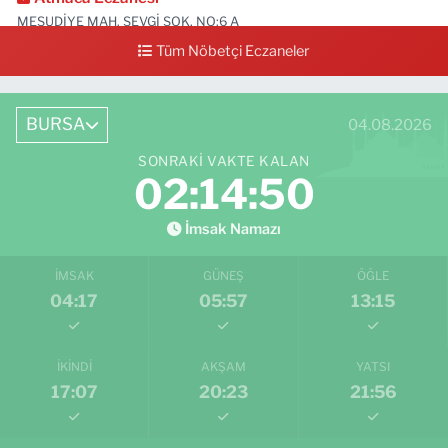
MESUDİYE MAH. SEVGİ SOK. NO:6 A
Tüm Nöbetçi Eczaneler
0 (224) 711 04 24
Yol Tarifi Al
BURSA
04.08.2026
SONRAKI VAKTE KALAN
02:14:49
İmsak Namazı
İMSAK
GÜNEŞ
ÖĞLE
04:17
05:57
13:15
İKINDI
AKŞAM
YATSI
17:07
20:23
21:56