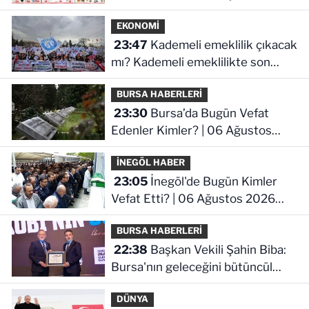
ürünler ve fiyatları
EKONOMİ
23:47
Kademeli emeklilik çıkacak
mı? Kademeli emeklilikte son
durum ne!
BURSA HABERLERİ
23:30
Bursa’da Bugün Vefat
Edenler Kimler? | 06 Ağustos
2026 Perşembe
İNEGÖL HABER
23:05
İnegöl'de Bugün Kimler
Vefat Etti? | 06 Ağustos 2026
Perşembe
BURSA HABERLERİ
22:38
Başkan Vekili Şahin Biba:
Bursa'nın geleceğini bütüncül
anlayışla planlıyoruz
DÜNYA