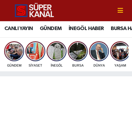
CANLI YAYIN
Bursa Nöbetçi Eczaneler
CANLI YAYIN
GÜNDEM
İNEGÖL HABER
BURSA H
GÜNDEM
Bursa Hava Durumu
İNEGÖL HABER
Bursa Namaz Vakitleri
GÜNDEM
SİYASET
İNEGÖL
BURSA
DÜNYA
YAŞAM
BURSA HABERLERİ
Bursa Trafik Yoğunluk Haritası
EĞİTİM
TFF 2.Lig Beyaz Grup Puan Durumu ve Fikstür
EKONOMİ
Tüm Manşetler
SİYASET
Son Dakika Haberleri
SPOR
Haber Arşivi