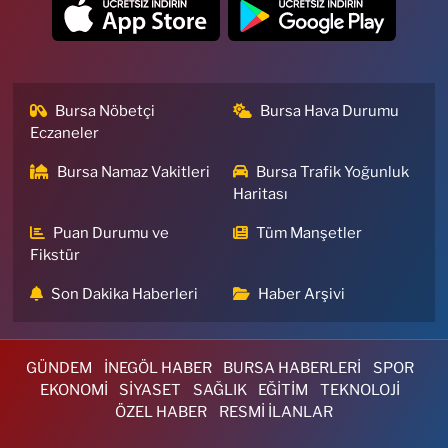
Bursa Nöbetçi
Bursa Hava Durumu
Eczaneler
Bursa Namaz Vakitleri
Bursa Trafik Yoğunluk
Haritası
Puan Durumu ve
Tüm Manşetler
Fikstür
Son Dakika Haberleri
Haber Arşivi
GÜNDEM
İNEGÖL HABER
BURSA HABERLERİ
SPOR
EKONOMİ
SİYASET
SAĞLIK
EĞİTİM
TEKNOLOJİ
ÖZEL HABER
RESMİ İLANLAR