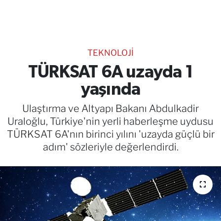
TEKNOLOJİ
CANLI DİNLE
TEKNOLOJİ
RESMİ İLANLAR
TÜRKSAT 6A uzayda 1
yaşında
Gencsesfm Canlı Dinle
Ulaştırma ve Altyapı Bakanı Abdulkadir
Uraloğlu, Türkiye'nin yerli haberleşme uydusu
TÜRKSAT 6A'nın birinci yılını 'uzayda güçlü bir
adım' sözleriyle değerlendirdi.