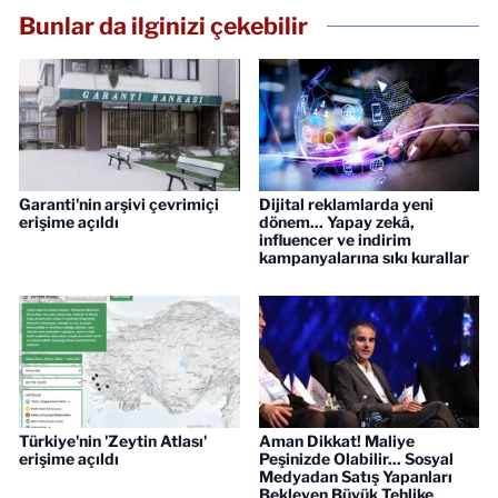
Bunlar da ilginizi çekebilir
Garanti'nin arşivi çevrimiçi
Dijital reklamlarda yeni
erişime açıldı
dönem... Yapay zekâ,
influencer ve indirim
kampanyalarına sıkı kurallar
Türkiye'nin 'Zeytin Atlası'
Aman Dikkat! Maliye
erişime açıldı
Peşinizde Olabilir... Sosyal
Medyadan Satış Yapanları
Bekleyen Büyük Tehlike