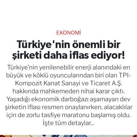
TEKNOLOJİ
CANLI DİNLE
EKONOMİ
RESMİ İLANLAR
Türkiye'nin önemli bir
şirketi daha iflas ediyor!
Gencsesfm Canlı Dinle
Türkiye’nin yenilenebilir enerji alanındaki en
büyük ve köklü oyuncularından biri olan TPI-
Kompozit Kanat Sanayi ve Ticaret A.Ş.
hakkında mahkemeden nihai karar çıktı.
Yaşadığı ekonomik darboğazı aşamayan dev
şirketin iflası resmen onaylanırken, alacaklılar
için de zorlu tasfiye maratonu başlamış oldu.
İşte tüm detaylar...