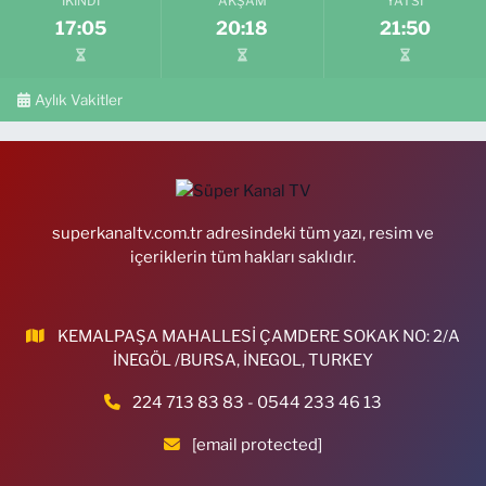
İKINDI
AKŞAM
YATSI
17:05
20:18
21:50
Aylık Vakitler
superkanaltv.com.tr adresindeki tüm yazı, resim ve
içeriklerin tüm hakları saklıdır.
KEMALPAŞA MAHALLESİ ÇAMDERE SOKAK NO: 2/A
İNEGÖL /BURSA, İNEGOL, TURKEY
224 713 83 83 - 0544 233 46 13
[email protected]