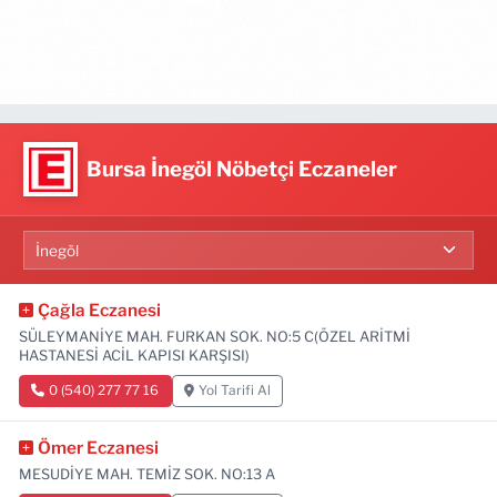
Bursa İnegöl Nöbetçi Eczaneler
Çağla Eczanesi
SÜLEYMANİYE MAH. FURKAN SOK. NO:5 C(ÖZEL ARİTMİ
HASTANESİ ACİL KAPISI KARŞISI)
0 (540) 277 77 16
Yol Tarifi Al
Ömer Eczanesi
MESUDİYE MAH. TEMİZ SOK. NO:13 A