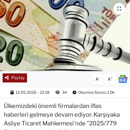
Paylaş
-
+
A
A
12.05.2026 - 22:18
34
Okunma Süresi: 1 Dk
Ülkemizdeki önemli firmalardan iflas
haberleri gelmeye devam ediyor. Karşıyaka
Asliye Ticaret Mahkemesi'nde "2025/779