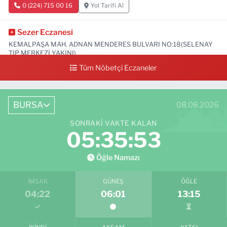
0 (224) 715 00 16
Yol Tarifi Al
Sezer Eczanesi
KEMALPAŞA MAH. ADNAN MENDERES BULVARI NO:18(SELENAY
TIP MERKEZİ YAKINI)
Tüm Nöbetçi Eczaneler
0 (224) 711 64 49
Yol Tarifi Al
BURSA
08.08.2026
SONRAKI VAKTE KALAN
05:35:52
Öğle Namazı
İMSAK
GÜNEŞ
ÖĞLE
04:22
06:01
13:15