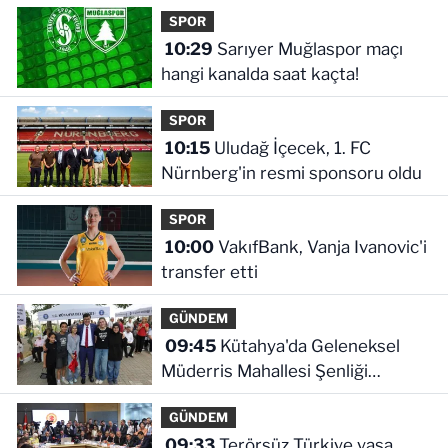
SPOR
10:29
Sarıyer Muğlaspor maçı
hangi kanalda saat kaçta!
SPOR
10:15
Uludağ İçecek, 1. FC
Nürnberg'in resmi sponsoru oldu
SPOR
10:00
VakıfBank, Vanja Ivanovic'i
transfer etti
GÜNDEM
09:45
Kütahya'da Geleneksel
Müderris Mahallesi Şenliği
coşkusu
GÜNDEM
09:33
Terörsüz Türkiye yasa