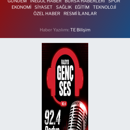
GÜNDEM
İNEGÖL HABER
BURSA HABERLERİ
SPOR
EKONOMİ
SİYASET
SAĞLIK
EĞİTİM
TEKNOLOJİ
ÖZEL HABER
RESMİ İLANLAR
Haber Yazılımı:
TE Bilişim