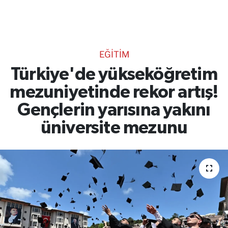
TEKNOLOJİ
CANLI DİNLE
EĞİTİM
RESMİ İLANLAR
Türkiye'de yükseköğretim
mezuniyetinde rekor artış!
Gencsesfm Canlı Dinle
Gençlerin yarısına yakını
üniversite mezunu