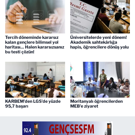
Tercih döneminde kararsız
Üniversitelerde yeni dönem!
kalan gençlere bilimsel yol
Akademik sahtekârlığa
haritası... Halen kararsızsanız
hapis, öğrencilere dönüş yolu
bu testi çözün!
KARBEM'den LGS'de yüzde
Moritanyalı öğrencilerden
95,7 başarı
MEB'e ziyaret