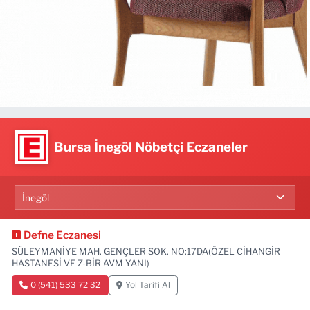
Bursa İnegöl Nöbetçi Eczaneler
Defne Eczanesi
SÜLEYMANİYE MAH. GENÇLER SOK. NO:17DA(ÖZEL CİHANGİR
HASTANESİ VE Z-BİR AVM YANI)
0 (541) 533 72 32
Yol Tarifi Al