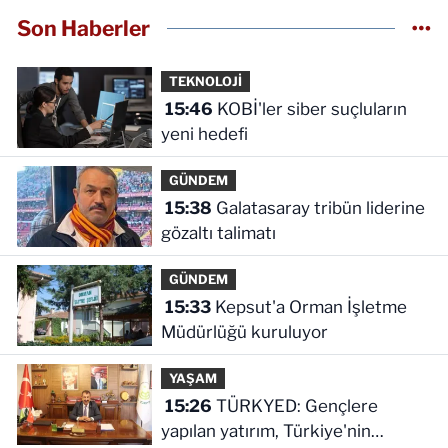
Son Haberler
TEKNOLOJİ
15:46
KOBİ'ler siber suçluların
yeni hedefi
GÜNDEM
15:38
Galatasaray tribün liderine
gözaltı talimatı
GÜNDEM
15:33
Kepsut'a Orman İşletme
Müdürlüğü kuruluyor
YAŞAM
15:26
TÜRKYED: Gençlere
yapılan yatırım, Türkiye'nin