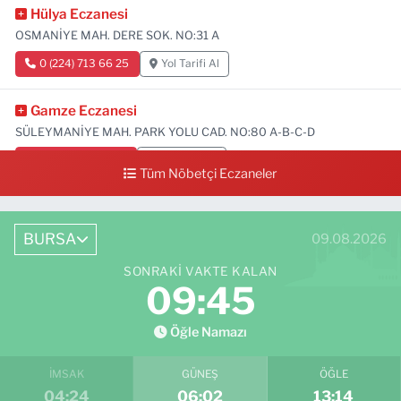
Hülya Eczanesi
OSMANİYE MAH. DERE SOK. NO:31 A
0 (224) 713 66 25
Yol Tarifi Al
Gamze Eczanesi
SÜLEYMANİYE MAH. PARK YOLU CAD. NO:80 A-B-C-D
0 (224) 713 01 91
Yol Tarifi Al
Tüm Nöbetçi Eczaneler
BURSA
09.08.2026
SONRAKI VAKTE KALAN
09:44
Öğle Namazı
İMSAK
GÜNEŞ
ÖĞLE
04:24
06:02
13:14