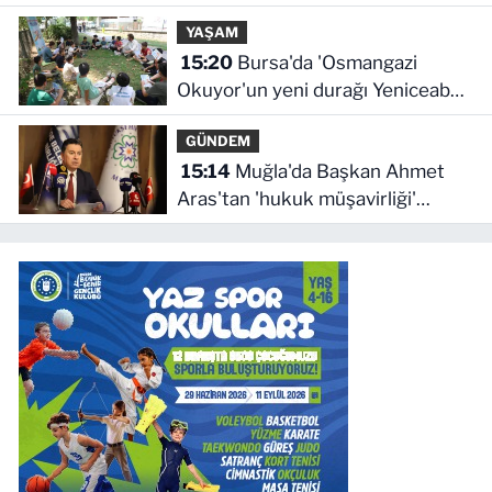
geleceğine yatırımdır
YAŞAM
15:20
Bursa'da 'Osmangazi
Okuyor'un yeni durağı Yeniceabat
oldu
GÜNDEM
15:14
Muğla'da Başkan Ahmet
Aras'tan 'hukuk müşavirliği'
açıklaması