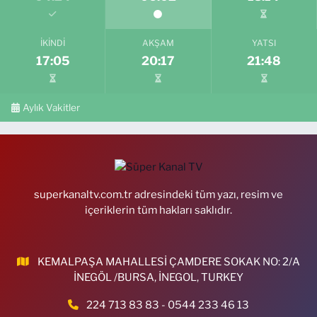
İKINDI
AKŞAM
YATSI
17:05
20:17
21:48
Aylık Vakitler
superkanaltv.com.tr adresindeki tüm yazı, resim ve
içeriklerin tüm hakları saklıdır.
KEMALPAŞA MAHALLESİ ÇAMDERE SOKAK NO: 2/A
İNEGÖL /BURSA, İNEGOL, TURKEY
224 713 83 83 - 0544 233 46 13