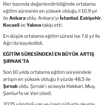
İller bazında değerlendirildiğinde ortalama
eğitim süresinin en yüksek olduğu il 10,9 yıl
ile
Ankara
oldu. Ankara'yı
İstanbul
,
Eskişehir
,
Kocaeli
ve
Yalova
takip etti.
En düşük ortalama eğitim süresi ise 7,6 yıl ile
Ağrı'da kaydedildi.
EĞİTİM SÜRESİNDEKİ EN BÜYÜK ARTIŞ
ŞIRNAK'TA
Son 10 yılda ortalama eğitim süresindeki
artışın en yüksek olduğu il yüzde 48,5 ile
Şırnak
oldu. Şırnak'ı sırasıyla Hakkari, Muş,
Şanlıurfa ve Van izledi.
2025 yılında 6 yaş ve üzeri nüfusta okuma