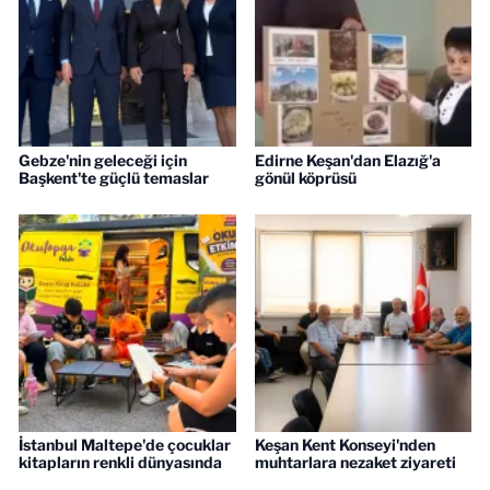
Gebze'nin geleceği için
Edirne Keşan'dan Elazığ'a
Başkent'te güçlü temaslar
gönül köprüsü
İstanbul Maltepe'de çocuklar
Keşan Kent Konseyi'nden
kitapların renkli dünyasında
muhtarlara nezaket ziyareti