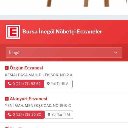
Bursa İnegöl Nöbetçi Eczaneler
Özgün Eczanesi
KEMALPAŞA MAH. DİLEK SOK. NO:2 A
0 (224) 711 93 62
Yol Tarifi Al
Alanyurt Eczanesi
YENİ MAH. MENEKŞE CAD. NO:19 B-C
0 (224) 719 20 30
Yol Tarifi Al