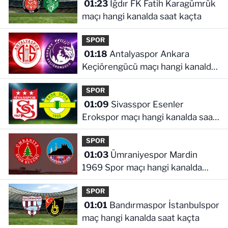
01:23
Iğdır FK Fatih Karagümrük
maçı hangi kanalda saat kaçta
SPOR
01:18
Antalyaspor Ankara
Keçiörengücü maçı hangi kanalda
saat kaçta
SPOR
01:09
Sivasspor Esenler
Erokspor maçı hangi kanalda saat
kaçta
SPOR
01:03
Ümraniyespor Mardin
1969 Spor maçı hangi kanalda
saat kaçta!
SPOR
01:01
Bandırmaspor İstanbulspor
maç hangi kanalda saat kaçta