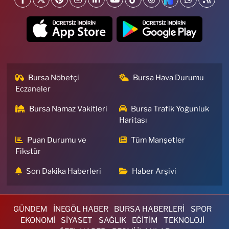
Bursa Nöbetçi
Bursa Hava Durumu
Eczaneler
Bursa Namaz Vakitleri
Bursa Trafik Yoğunluk
Haritası
Puan Durumu ve
Tüm Manşetler
Fikstür
Son Dakika Haberleri
Haber Arşivi
GÜNDEM
İNEGÖL HABER
BURSA HABERLERİ
SPOR
EKONOMİ
SİYASET
SAĞLIK
EĞİTİM
TEKNOLOJİ