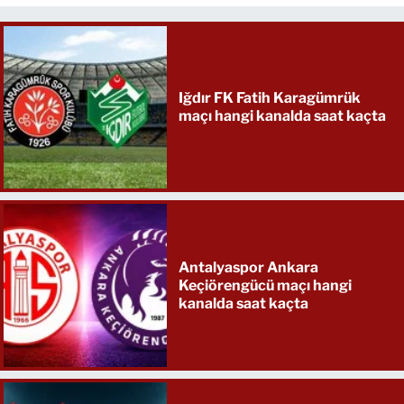
Iğdır FK Fatih Karagümrük
maçı hangi kanalda saat kaçta
Antalyaspor Ankara
Keçiörengücü maçı hangi
kanalda saat kaçta