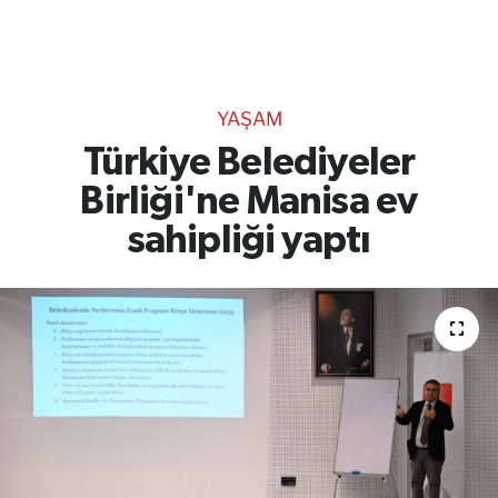
TEKNOLOJİ
CANLI DİNLE
YAŞAM
RESMİ İLANLAR
Türkiye Belediyeler
Birliği'ne Manisa ev
Gencsesfm Canlı Dinle
sahipliği yaptı