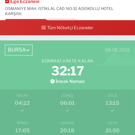
Ege Eczanesi
OSMANİYE MAH. İSTİKLAL CAD. NO:31 A(SOKOLLU HOTEL
KARŞISI)
0 (224) 712 33 73
Yol Tarifi Al
Tüm Nöbetçi Eczaneler
BURSA
08.08.2026
SONRAKI VAKTE KALAN
32:15
İmsak Namazı
İMSAK
GÜNEŞ
ÖĞLE
04:22
06:01
13:15
İKINDI
AKŞAM
YATSI
17:05
20:18
21:50