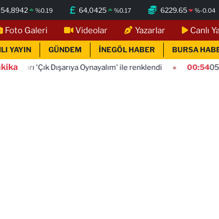
54,8942
64,0425
6229.65
%
0.19
%
0.17
%
-0.04
Foto Galeri
Videolar
Yazarlar
Canlı Y
LI YAYIN
GÜNDEM
İNEGÖL HABER
BURSA HAB
kika
k Dışarıya Oynayalım' ile renklendi
00:54
05 Ağustos 2026