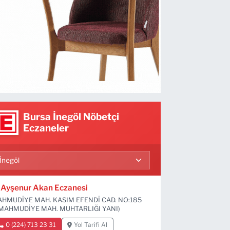
Bursa İnegöl Nöbetçi
Eczaneler
Ayşenur Akan Eczanesi
HMUDİYE MAH. KASIM EFENDİ CAD. NO:185
MAHMUDİYE MAH. MUHTARLIĞI YANI)
0 (224) 713 23 31
Yol Tarifi Al