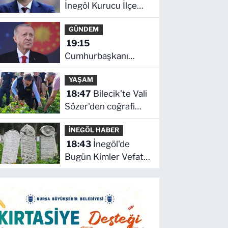
İnegöl Kurucu İlçe
Başkanı Erkan
GÜNDEM
Dönmez Oldu
19:15
Cumhurbaşkanı
Erdoğan'dan
YAŞAM
'Terörsüz Türkiye'
18:47
Bilecik'te Vali
mesajı
Sözer'den coğrafi
işaretli Kamber
İNEGÖL HABER
Biberi hasadı
18:43
İnegöl'de
Bugün Kimler Vefat
Etti? | 05 Ağustos
2026 Çarşamba