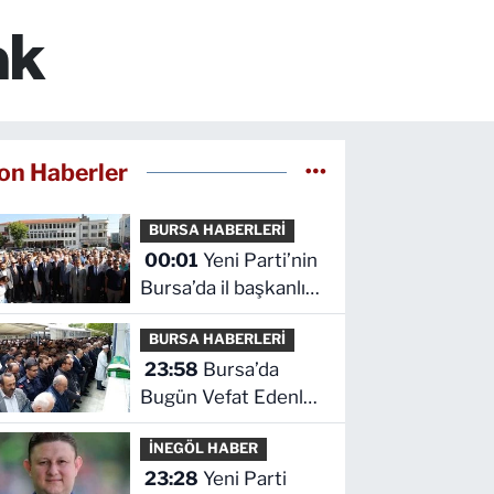
ak
on Haberler
BURSA HABERLERİ
00:01
Yeni Parti’nin
Bursa’da il başkanlığı
ve yönetim kurulu
BURSA HABERLERİ
belli oldu
23:58
Bursa’da
Bugün Vefat Edenler
Kimler? | 05 Ağustos
İNEGÖL HABER
2026 Çarşamba
23:28
Yeni Parti