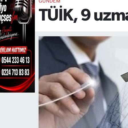
GÜNDEM
TÜİK, 9 uzma
TEKNOLOJİ
CANLI DİNLE
RESMİ İLANLAR
Gencsesfm Canlı Dinle