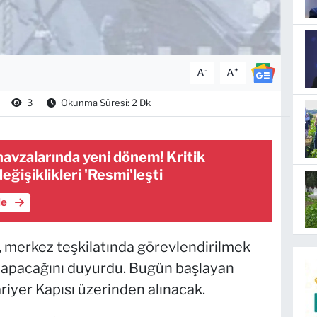
-
+
A
A
3
Okunma Süresi: 2 Dk
havzalarında yeni dönem! Kritik
eğişiklikleri 'Resmi'leşti
le
, merkez teşkilatında görevlendirilmek
 yapacağını duyurdu. Bugün başlayan
riyer Kapısı üzerinden alınacak.