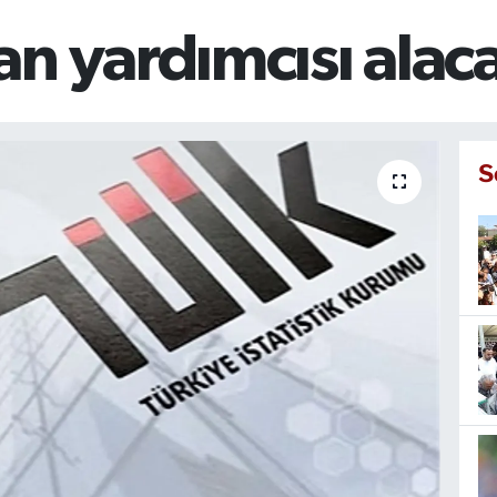
n yardımcısı alac
S