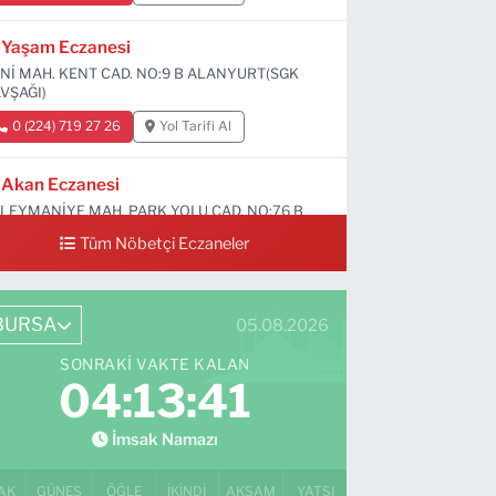
Yaşam Eczanesi
Nİ MAH. KENT CAD. NO:9 B ALANYURT(SGK
VŞAĞI)
0 (224) 719 27 26
Yol Tarifi Al
Akan Eczanesi
LEYMANİYE MAH. PARK YOLU CAD. NO:76 B
Tüm Nöbetçi Eczaneler
0 (224) 713 66 64
Yol Tarifi Al
BURSA
05.08.2026
SONRAKI VAKTE KALAN
04:13:40
İmsak Namazı
AK
GÜNEŞ
ÖĞLE
İKINDI
AKŞAM
YATSI