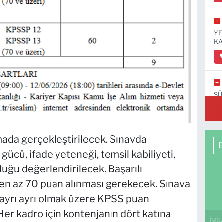
YE
KA
SÜ
amada gerçekleştirilecek. Sınavda
gücü, ifade yeteneği, temsil kabiliyeti,
uğu değerlendirilecek. Başarılı
 en az 70 puan alınması gerekecek. Sınava
n ayrı ayrı olmak üzere KPSS puan
Her kadro için kontenjanın dört katına
İMS