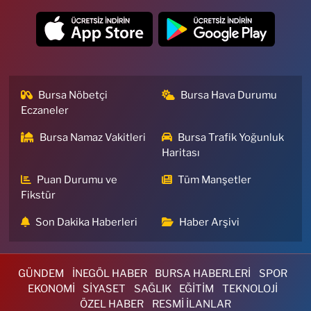
Bursa Nöbetçi
Bursa Hava Durumu
Eczaneler
Bursa Namaz Vakitleri
Bursa Trafik Yoğunluk
Haritası
Puan Durumu ve
Tüm Manşetler
Fikstür
Son Dakika Haberleri
Haber Arşivi
GÜNDEM
İNEGÖL HABER
BURSA HABERLERİ
SPOR
EKONOMİ
SİYASET
SAĞLIK
EĞİTİM
TEKNOLOJİ
ÖZEL HABER
RESMİ İLANLAR