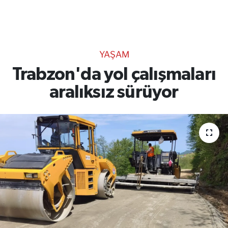
TEKNOLOJİ
CANLI DİNLE
YAŞAM
RESMİ İLANLAR
Trabzon'da yol çalışmaları
aralıksız sürüyor
Gencsesfm Canlı Dinle