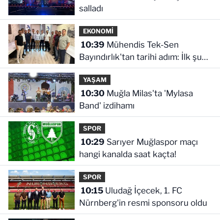
salladı
EKONOMİ
10:39
Mühendis Tek-Sen
Bayındırlık'tan tarihi adım: İlk şube
Diyarbakır'da açıldı
YAŞAM
10:30
Muğla Milas'ta 'Mylasa
Band' izdihamı
SPOR
10:29
Sarıyer Muğlaspor maçı
hangi kanalda saat kaçta!
SPOR
10:15
Uludağ İçecek, 1. FC
Nürnberg'in resmi sponsoru oldu