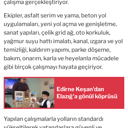
çalışma gerçekleştiriyor.
Ekipler, asfalt serim ve yama, beton yol
uygulamaları, yeni yol açma ve genişletme,
sanat yapıları, çelik grid ağ, oto korkuluk,
yağmur suyu hattı imalatı, kanal, ızgara ve yol
temizliği, kaldırım yapımı, parke döşeme,
bakım, onarım, karla ve heyelanla mücadele
gibi birçok çalışmayı hayata geçiriyor.
Edirne Keşan'dan
Elazığ'a gönül köprüsü
Yapılan çalışmalarla yolların standardı
yükseltilerek vatandaşlara güvenli ve