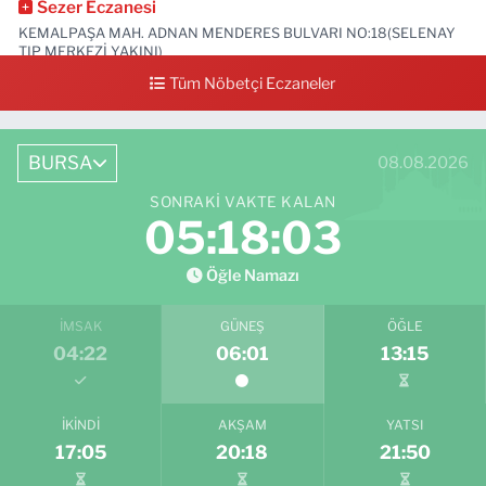
Sezer Eczanesi
KEMALPAŞA MAH. ADNAN MENDERES BULVARI NO:18(SELENAY
TIP MERKEZİ YAKINI)
Tüm Nöbetçi Eczaneler
0 (224) 711 64 49
Yol Tarifi Al
BURSA
08.08.2026
SONRAKI VAKTE KALAN
05:18:02
Öğle Namazı
İMSAK
GÜNEŞ
ÖĞLE
04:22
06:01
13:15
İKINDI
AKŞAM
YATSI
17:05
20:18
21:50