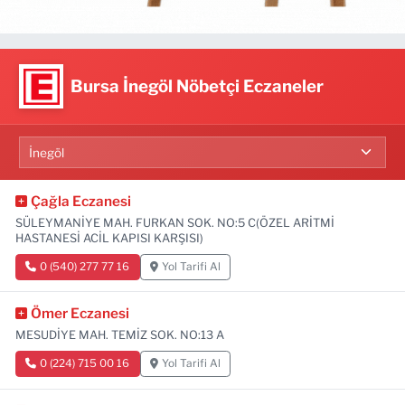
Bursa İnegöl Nöbetçi Eczaneler
Çağla Eczanesi
SÜLEYMANİYE MAH. FURKAN SOK. NO:5 C(ÖZEL ARİTMİ
HASTANESİ ACİL KAPISI KARŞISI)
0 (540) 277 77 16
Yol Tarifi Al
Ömer Eczanesi
MESUDİYE MAH. TEMİZ SOK. NO:13 A
0 (224) 715 00 16
Yol Tarifi Al