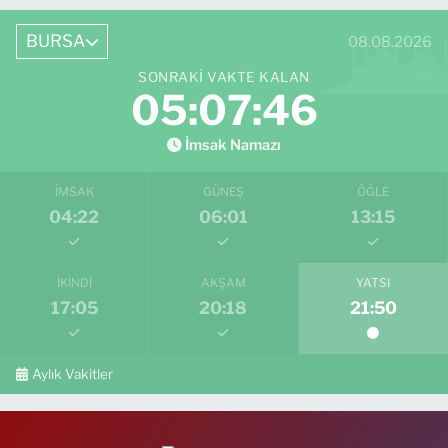
BURSA
08.08.2026
SONRAKI VAKTE KALAN
05:07:44
İmsak Namazı
İMSAK
GÜNEŞ
ÖĞLE
04:22
06:01
13:15
İKINDI
AKŞAM
YATSI
17:05
20:18
21:50
Aylık Vakitler