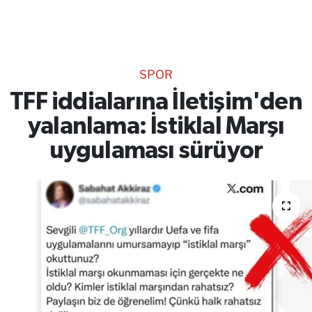
TEKNOLOJİ
CANLI DİNLE
SPOR
RESMİ İLANLAR
TFF iddialarına İletişim'den
yalanlama: İstiklal Marşı
Gencsesfm Canlı Dinle
uygulaması sürüyor