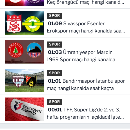
Keçiörengücü maçı hangi kanalda
saat kaçta
SPOR
01:09
Sivasspor Esenler
Erokspor maçı hangi kanalda saat
kaçta
SPOR
01:03
Ümraniyespor Mardin
1969 Spor maçı hangi kanalda
saat kaçta!
SPOR
01:01
Bandırmaspor İstanbulspor
maç hangi kanalda saat kaçta
SPOR
00:01
TFF, Süper Lig'de 2. ve 3.
hafta programlarını açıkladı! İşte
maçların başlama saati