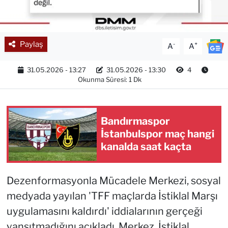
Paylaş
-
+
A
A
31.05.2026 - 13:27
31.05.2026 - 13:30
4
Okunma Süresi: 1 Dk
Bandırmaspor
İstanbulspor maç hangi
kanalda saat kaçta
Dezenformasyonla Mücadele Merkezi, sosyal
medyada yayılan 'TFF maçlarda İstiklal Marşı
uygulamasını kaldırdı' iddialarının gerçeği
yansıtmadığını açıkladı. Merkez, İstiklal