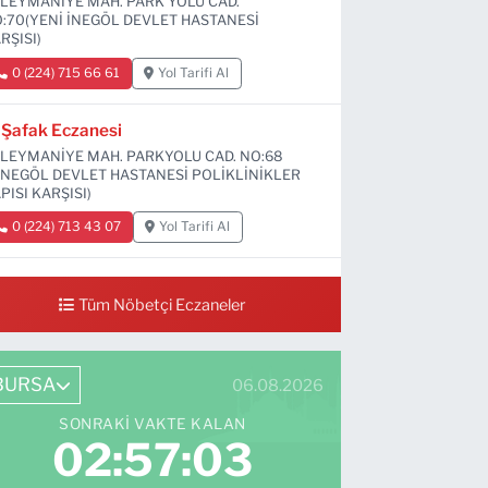
LEYMANİYE MAH. PARK YOLU CAD.
:70(YENİ İNEGÖL DEVLET HASTANESİ
RŞISI)
0 (224) 715 66 61
Yol Tarifi Al
Şafak Eczanesi
LEYMANİYE MAH. PARKYOLU CAD. NO:68
İNEGÖL DEVLET HASTANESİ POLİKLİNİKLER
PISI KARŞISI)
0 (224) 713 43 07
Yol Tarifi Al
Sevim Eczanesi
Tüm Nöbetçi Eczaneler
MANİYE MAH. 6 EYLÜL CAD. NO:12 A(GRAND
Vİ DÜĞÜN SALONU ALTI)
0 (552) 829 22 16
Yol Tarifi Al
BURSA
06.08.2026
SONRAKI VAKTE KALAN
02:57:02