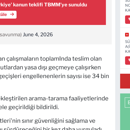
SÜ
rkiye' kanun teklifi TBMM'ye sunuldu
NO
KA
tüle
tcsavunma)
June 4, 2026
SÜ
A(
KA
an çalışmaların toplamInda teslim olan
udutlardan yasa dışı geçmeye çalışırken
geçişleri engellenenlerin sayısı ise 34 bin
OS
MA
kleştirilen arama-tarama faaliyetlerinde
geçirildiği bildirildi.
leri'nin sınır güvenliğini sağlama ve
ı sürdüreceğini bir kez daha vurguladı.