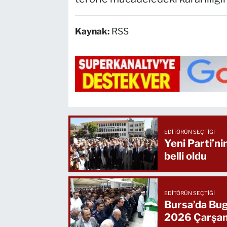
Kaynak:
RSS
EDITÖRÜN SEÇTIĞI
Yeni Parti’ni
belli oldu
EDITÖRÜN SEÇTIĞI
Bursa’da Bug
2026 Çarşa