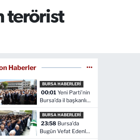
 terörist
on Haberler
BURSA HABERLERİ
00:01
Yeni Parti’nin
Bursa’da il başkanlığı
ve yönetim kurulu
BURSA HABERLERİ
belli oldu
23:58
Bursa’da
Bugün Vefat Edenler
Kimler? | 05 Ağustos