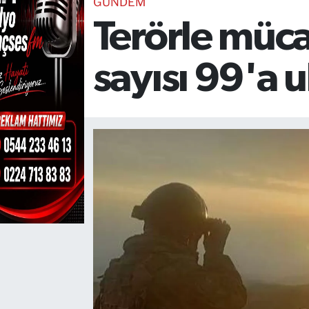
GÜNDEM
Terörle müca
TEKNOLOJİ
CANLI DİNLE
sayısı 99'a u
RESMİ İLANLAR
Gencsesfm Canlı Dinle