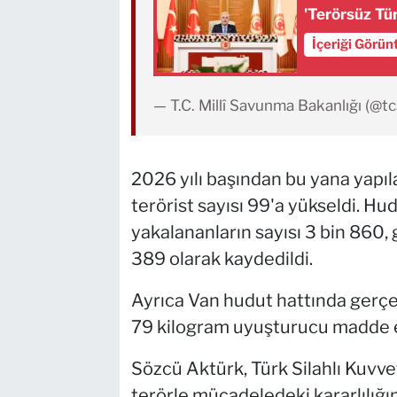
'Terörsüz Tü
İçeriği Görün
— T.C. Millî Savunma Bakanlığı (@
2026 yılı başından bu yana yapıl
terörist sayısı 99'a yükseldi. H
yakalananların sayısı 3 bin 860, 
389 olarak kaydedildi.
Ayrıca Van hudut hattında gerçe
79 kilogram uyuşturucu madde ele 
Sözcü Aktürk, Türk Silahlı Kuvvet
terörle mücadeledeki kararlılığın