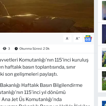
-
+
A
A
3
Okunma Süresi: 2 Dk
vvetleri Komutanlığı'nın 115'inci kuruluş
 haftalık basın toplantısında, sınır
i son gelişmeleri paylaştı.
Bakanlığı Haftalık Basın Bilgilendirme
tanlığı'nın 115'inci yıl dönümü
i Ana Jet Üs Komutanlığı'nda