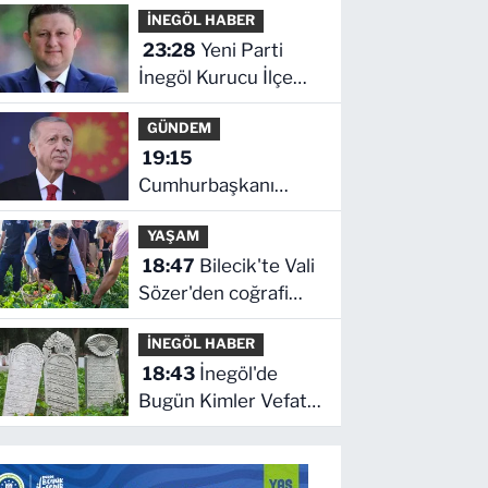
İNEGÖL HABER
2026 Çarşamba
23:28
Yeni Parti
İnegöl Kurucu İlçe
Başkanı Erkan
GÜNDEM
Dönmez Oldu
19:15
Cumhurbaşkanı
Erdoğan'dan
YAŞAM
'Terörsüz Türkiye'
18:47
Bilecik'te Vali
mesajı
Sözer'den coğrafi
işaretli Kamber
İNEGÖL HABER
Biberi hasadı
18:43
İnegöl'de
Bugün Kimler Vefat
Etti? | 05 Ağustos
2026 Çarşamba