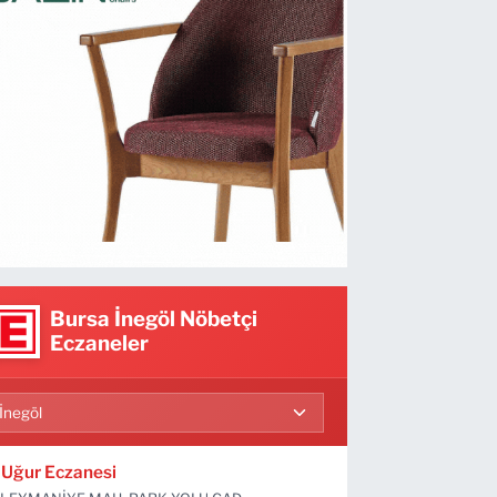
Bursa İnegöl Nöbetçi
Eczaneler
Uğur Eczanesi