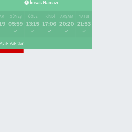
İmsak Namazı
AK
GÜNEŞ
ÖĞLE
İKINDI
AKŞAM
YATSI
19
05:59
13:15
17:06
20:20
21:53
Aylık Vakitler