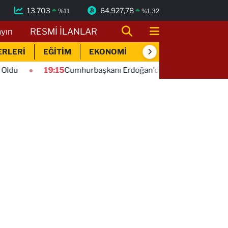
13.703
64.927,78
%
11
%
1.32
ayın
RESMİ İLANLAR
ERLERİ
EĞİTİM
EKONOMİ
SİYASET
SPOR
9:15
Cumhurbaşkanı Erdoğan'dan 'Terörsüz Türkiye' mesajı