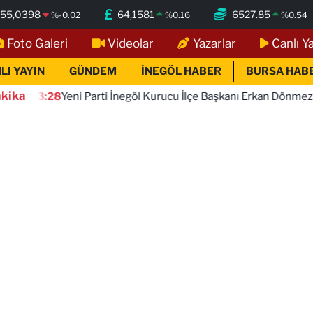
55,0398
64,1581
6527.85
%
-0.02
%
0.16
%
0.54
Foto Galeri
Videolar
Yazarlar
Canlı Y
LI YAYIN
GÜNDEM
İNEGÖL HABER
BURSA HAB
kika
eni Parti İnegöl Kurucu İlçe Başkanı Erkan Dönmez Oldu
1