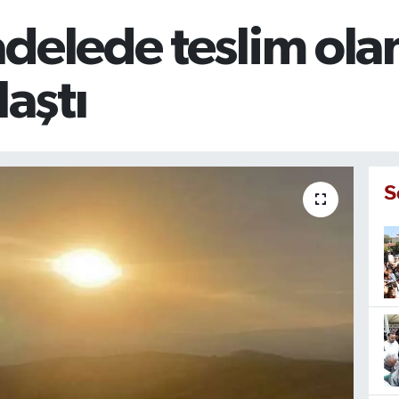
delede teslim olan
laştı
S