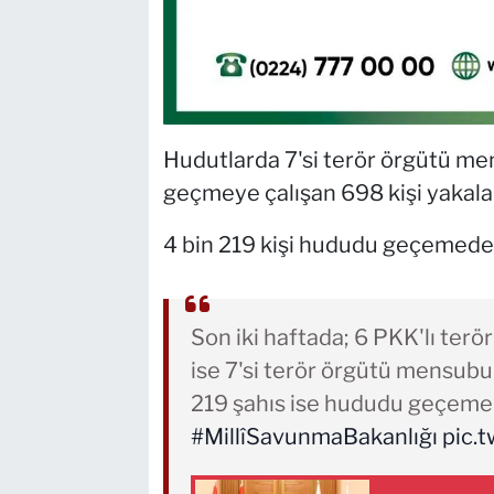
Hudutlarda 7'si terör örgütü men
geçmeye çalışan 698 kişi yakala
4 bin 219 kişi hududu geçemede
Son iki haftada; 6 PKK'lı terö
ise 7'si terör örgütü mensubu
219 şahıs ise hududu geçeme
#MillîSavunmaBakanlığı
pic.