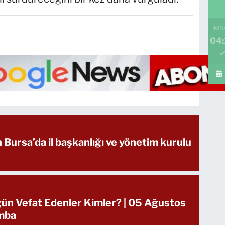
İMS
04:
n Bursa’da il başkanlığı ve yönetim kurulu
ün Vefat Edenler Kimler? | 05 Ağustos
mba