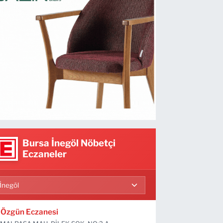
Bursa İnegöl Nöbetçi
Eczaneler
Özgün Eczanesi