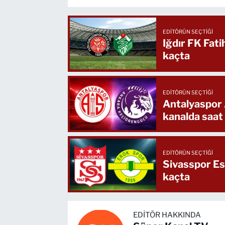
EDITÖRÜN SEÇTIĞI
Iğdır FK Fat
kaçta
EDITÖRÜN SEÇTIĞI
Antalyaspor
kanalda saat
EDITÖRÜN SEÇTIĞI
Sivasspor Es
kaçta
EDITÖR HAKKINDA