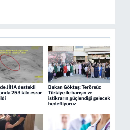
de JİHA destekli
Bakan Göktaş: Terörsüz
nda 253 kilo esrar
Türkiye ile barışın ve
ildi
istikrarın güçlendiği gelecek
hedefliyoruz