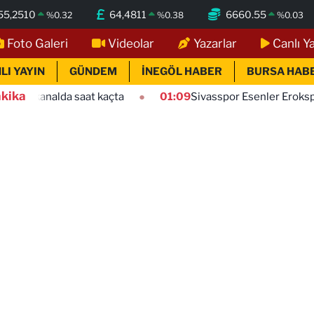
55,2510
64,4811
6660.55
%
0.32
%
0.38
%
0.03
Foto Galeri
Videolar
Yazarlar
Canlı Y
LI YAYIN
GÜNDEM
İNEGÖL HABER
BURSA HAB
kika
aat kaçta
01:09
Sivasspor Esenler Erokspor maçı hangi ka