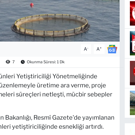
-
+
A
A
7
Okunma Süresi: 1 Dk
nleri Yetiştiriciliği Yönetmeliğinde
 düzenlemeyle üretime ara verme, proje
eleri süreçleri netleşti, mücbir sebepler
n Bakanlığı, Resmî Gazete'de yayımlanan
eri yetiştiriciliğinde esnekliği artırdı.