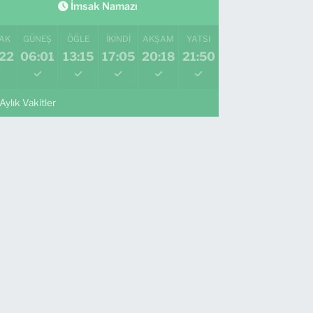
İmsak Namazı
AK
GÜNEŞ
ÖĞLE
İKINDI
AKŞAM
YATSI
:22
06:01
13:15
17:05
20:18
21:50
Aylık Vakitler