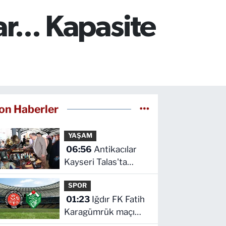
ar... Kapasite
on Haberler
YAŞAM
06:56
Antikacılar
Kayseri Talas'ta
buluşuyor
SPOR
01:23
Iğdır FK Fatih
Karagümrük maçı
hangi kanalda saat