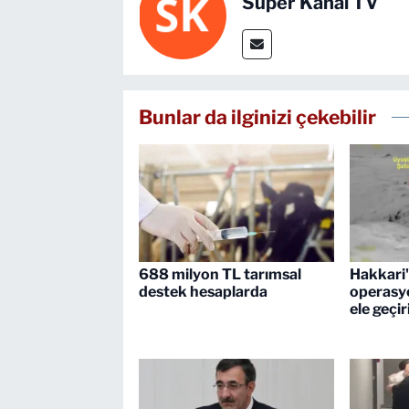
Süper Kanal TV
Bunlar da ilginizi çekebilir
688 milyon TL tarımsal
Hakkari'
destek hesaplarda
operasyo
ele geçir