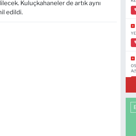
KE
ilecek. Kuluçkahaneler de artık aynı
 edildi.
YE
OS
A(