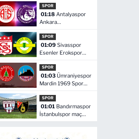
SPOR
kaçta
01:18
Antalyaspor
Ankara
Keçiörengücü maçı
SPOR
hangi kanalda saat
01:09
Sivasspor
kaçta
Esenler Erokspor
maçı hangi kanalda
SPOR
saat kaçta
01:03
Ümraniyespor
Mardin 1969 Spor
maçı hangi kanalda
SPOR
saat kaçta!
01:01
Bandırmaspor
İstanbulspor maç
hangi kanalda saat
kaçta