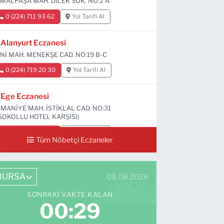
MALPAŞA MAH. DİLEK SOK. NO:2 A
0 (224) 711 93 62
Yol Tarifi Al
Alanyurt Eczanesi
Nİ MAH. MENEKŞE CAD. NO:19 B-C
0 (224) 719 20 30
Yol Tarifi Al
Ege Eczanesi
MANİYE MAH. İSTİKLAL CAD. NO:31
SOKOLLU HOTEL KARŞISI)
0 (224) 712 33 73
Yol Tarifi Al
Tüm Nöbetçi Eczaneler
BURSA
08.08.2026
SONRAKI VAKTE KALAN
00:28