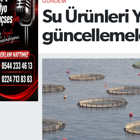
GÜNDEM
Su Ürünleri Y
TEKNOLOJİ
CANLI DİNLE
güncellemele
RESMİ İLANLAR
Gencsesfm Canlı Dinle