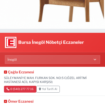
Bursa İnegöl Nöbetçi Eczaneler
Çağla Eczanesi
SÜLEYMANİYE MAH. FURKAN SOK. NO:5 C(ÖZEL ARİTMİ
HASTANESİ ACİL KAPISI KARŞISI)
0 (540) 277 77 16
Yol Tarifi Al
Ömer Eczanesi