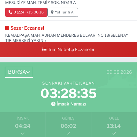
MESUDİYE MAH. TEMİZ SOK. NO:13 A
0 (224) 715 00 16
Yol Tarifi Al
Sezer Eczanesi
KEMALPAŞA MAH. ADNAN MENDERES BULVARI NO:18(SELENAY
TIP MERKEZİ YAKINI)
Tüm Nöbetçi Eczaneler
0 (224) 711 64 49
Yol Tarifi Al
BURSA
09.08.2026
SONRAKI VAKTE KALAN
03:28:34
İmsak Namazı
İMSAK
GÜNEŞ
ÖĞLE
04:24
06:02
13:14