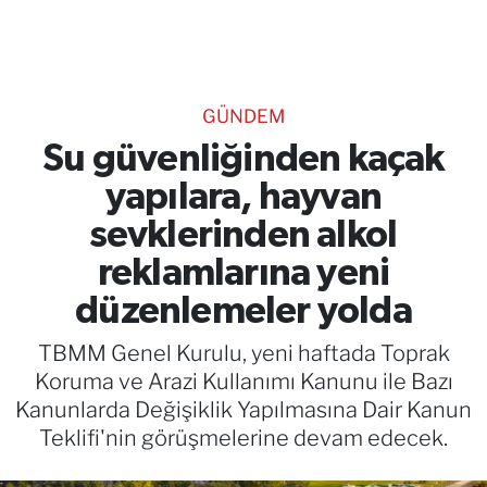
TEKNOLOJİ
CANLI DİNLE
GÜNDEM
RESMİ İLANLAR
Su güvenliğinden kaçak
yapılara, hayvan
Gencsesfm Canlı Dinle
sevklerinden alkol
reklamlarına yeni
düzenlemeler yolda
TBMM Genel Kurulu, yeni haftada Toprak
Koruma ve Arazi Kullanımı Kanunu ile Bazı
Kanunlarda Değişiklik Yapılmasına Dair Kanun
Teklifi'nin görüşmelerine devam edecek.