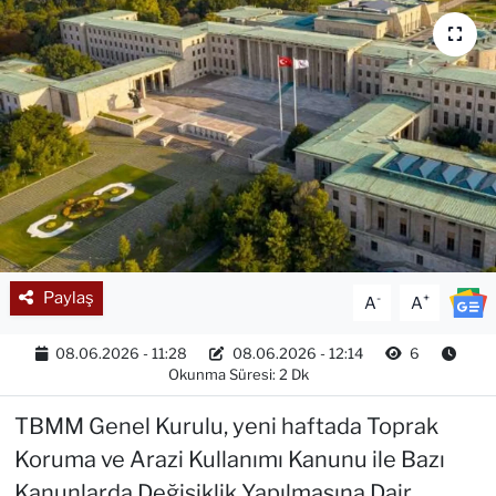
Paylaş
-
+
A
A
08.06.2026 - 11:28
08.06.2026 - 12:14
6
Okunma Süresi: 2 Dk
TBMM Genel Kurulu, yeni haftada Toprak
Koruma ve Arazi Kullanımı Kanunu ile Bazı
Kanunlarda Değişiklik Yapılmasına Dair