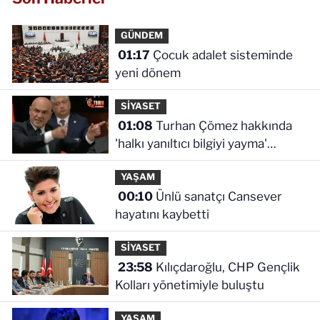
GÜNDEM
01:17
Çocuk adalet sisteminde
yeni dönem
SİYASET
01:08
Turhan Çömez hakkında
'halkı yanıltıcı bilgiyi yayma'
soruşturması
YAŞAM
00:10
Ünlü sanatçı Cansever
hayatını kaybetti
SİYASET
23:58
Kılıçdaroğlu, CHP Gençlik
Kolları yönetimiyle buluştu
YAŞAM