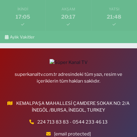
İKINDI
AKŞAM
YATSI
17:05
20:17
21:48
Aylık Vakitler
superkanaltv.com.tr adresindeki tüm yazı, resim ve
içeriklerin tüm hakları saklıdır.
KEMALPAŞA MAHALLESİ ÇAMDERE SOKAK NO: 2/A
İNEGÖL /BURSA, İNEGOL, TURKEY
224 713 83 83 - 0544 233 46 13
[email protected]