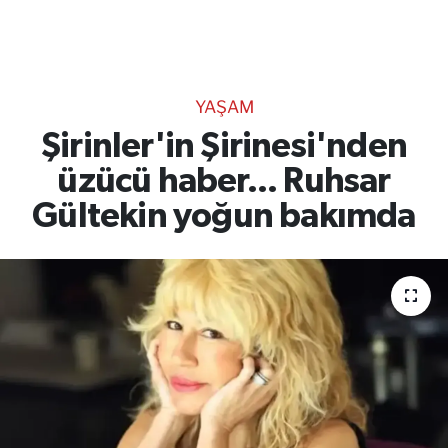
TEKNOLOJİ
CANLI DİNLE
YAŞAM
RESMİ İLANLAR
Şirinler'in Şirinesi'nden
üzücü haber... Ruhsar
Gencsesfm Canlı Dinle
Gültekin yoğun bakımda