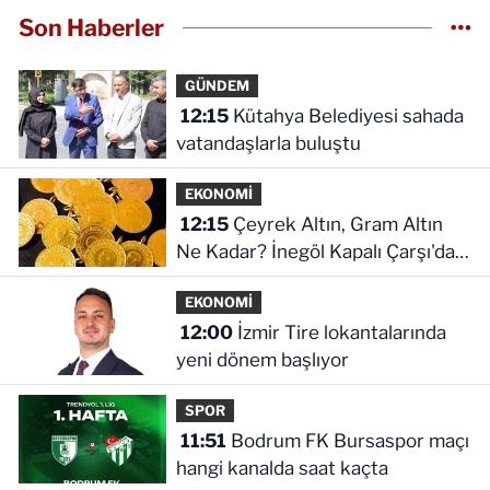
Son Haberler
GÜNDEM
12:15
Kütahya Belediyesi sahada
vatandaşlarla buluştu
EKONOMİ
12:15
Çeyrek Altın, Gram Altın
Ne Kadar? İnegöl Kapalı Çarşı'da
Altın Ne Kadar?
EKONOMİ
12:00
İzmir Tire lokantalarında
yeni dönem başlıyor
SPOR
11:51
Bodrum FK Bursaspor maçı
hangi kanalda saat kaçta