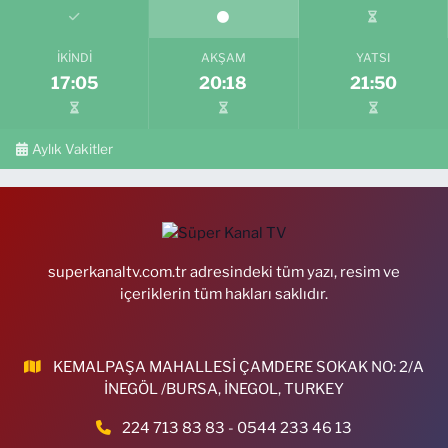
İKINDI
AKŞAM
YATSI
17:05
20:18
21:50
Aylık Vakitler
superkanaltv.com.tr adresindeki tüm yazı, resim ve
içeriklerin tüm hakları saklıdır.
KEMALPAŞA MAHALLESİ ÇAMDERE SOKAK NO: 2/A
İNEGÖL /BURSA, İNEGOL, TURKEY
224 713 83 83 - 0544 233 46 13