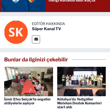
hangi kanalda saat kaçta
EDITÖR HAKKINDA
Süper Kanal TV
Bunlar da ilginizi çekebilir
İzmir Efes Selçuk'te engeller
Kütahya'da Yedigöller
atölyelerle aşılıyor
Metehan Destek Konserleri
start aldı