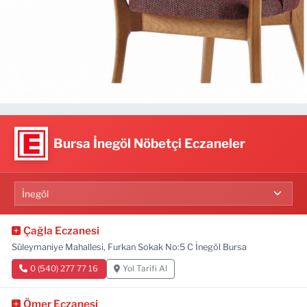
Bursa İnegöl Nöbetçi Eczaneler
Çağla Eczanesi
Süleymaniye Mahallesi, Furkan Sokak No:5 C İnegöl Bursa
0 (540) 277 77 16
Yol Tarifi Al
Ömer Eczanesi