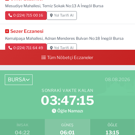
Mesudiye Mahallesi, Temiz Sokak No:13 A İnegöl Bursa
0 (224) 715 00 16
Yol Tarifi Al
Sezer Eczanesi
Kemalpaşa Mahallesi, Adnan Menderes Bulvarı No:18 İnegöl Bursa
0 (224) 711 64 49
Yol Tarifi Al
Tüm Nöbetçi Eczaneler
BURSA
08.08.2026
SONRAKI VAKTE KALAN
03:47:14
Öğle Namazı
İMSAK
GÜNEŞ
ÖĞLE
04:22
06:01
13:15