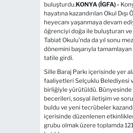
buluşturdu.
KONYA (İGFA) -
Kony
hayatına kazandırılan Okul Dış
heyecanı yaşanmaya devam ediyo
öğrenciyi doğa ile buluşturan ve 
Tabiat Okulu’nda da yıl sonu me
dönemini başarıyla tamamlayan ö
tatile girdi.
Sille Baraj Parkı içerisinde yer a
faaliyetleri Selçuklu Belediyesi 
birliğiyle yürütüldü. Bünyesinde 
becerileri, sosyal iletişim ve so
buldu ve yeni tecrübeler kazand
içerisinde düzenlenen etkinlikler
grubu olmak üzere toplamda 121 o