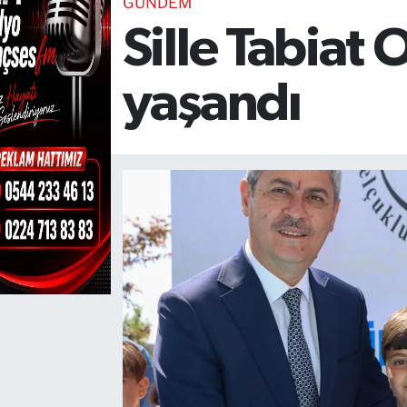
GÜNDEM
Sille Tabiat
TEKNOLOJİ
CANLI DİNLE
yaşandı
RESMİ İLANLAR
Gencsesfm Canlı Dinle