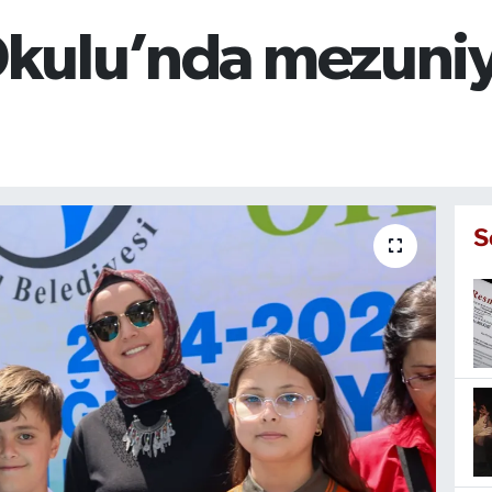
 Okulu’nda mezuni
S