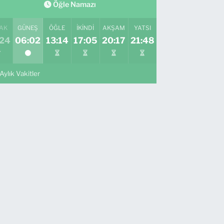
Öğle Namazı
AK
GÜNEŞ
ÖĞLE
İKINDI
AKŞAM
YATSI
:24
06:02
13:14
17:05
20:17
21:48
Aylık Vakitler