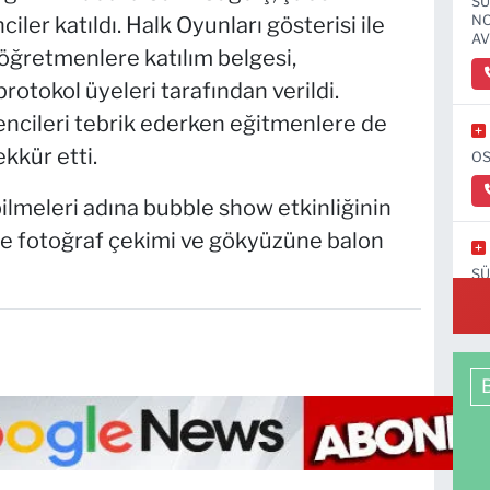
SÜ
ler katıldı. Halk Oyunları gösterisi ile
NO
AV
ğretmenlere katılım belgesi,
otokol üyeleri tarafından verildi.
ncileri tebrik ederken eğitmenlere de
ekkür etti.
OS
bilmeleri adına bubble show etkinliğinin
ile fotoğraf çekimi ve gökyüzüne balon
SÜ
C-