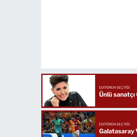
EDITÖRÜN SEÇTIĞI
Ünlü sanatçı
EDITÖRÜN SEÇTIĞI
Galatasaray V