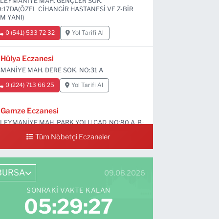
LEYMANİYE MAH. GENÇLER SOK.
:17DA(ÖZEL CİHANGİR HASTANESİ VE Z-BİR
M YANI)
0 (541) 533 72 32
Yol Tarifi Al
Hülya Eczanesi
MANİYE MAH. DERE SOK. NO:31 A
0 (224) 713 66 25
Yol Tarifi Al
Gamze Eczanesi
LEYMANİYE MAH. PARK YOLU CAD. NO:80 A-B-
D
Tüm Nöbetçi Eczaneler
0 (224) 713 01 91
Yol Tarifi Al
BURSA
09.08.2026
SONRAKI VAKTE KALAN
05:29:26