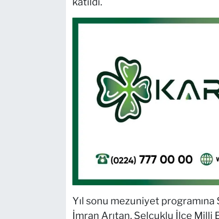
katıldı.
Yıl sonu mezuniyet programına S
İmran Arıtan, Selçuklu İlçe Mill