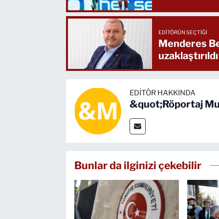
EDITÖRÜN SEÇTIĞI
Menderes Bel
uzaklaştırıldı
EDITÖR HAKKINDA
&quot;Röportaj Mu
Bunlar da ilginizi çekebilir