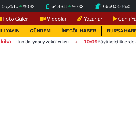
55,2510
64,4811
6660.55
%
0.32
%
0.38
%
0
Foto Galeri
Videolar
Yazarlar
Canlı Y
LI YAYIN
GÜNDEM
İNEGÖL HABER
BURSA HAB
kika
 'yapay zekâ' çıkışı
10:09
Büyükelçiliklerde değişim... 4 