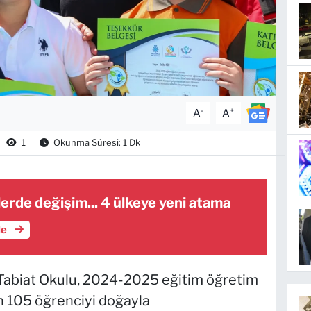
-
+
A
A
1
Okunma Süresi: 1 Dk
lerde değişim... 4 ülkeye yeni atama
le
 Tabiat Okulu, 2024-2025 eğitim öğretim
bin 105 öğrenciyi doğayla