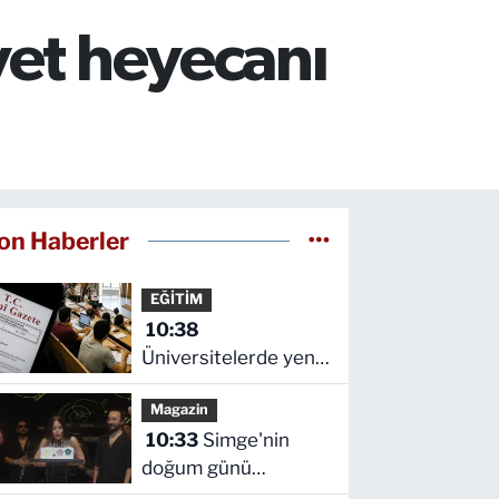
yet heyecanı
on Haberler
EĞİTİM
10:38
Üniversitelerde yeni
dönem! Akademik
Magazin
sahtekârlığa hapis,
10:33
Simge'nin
öğrencilere dönüş
doğum günü
yolu
sahnede kutlandı!