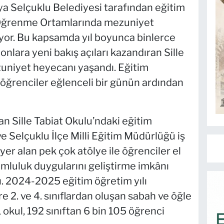
a Selçuklu Belediyesi tarafından eğitim
ı Öğrenme Ortamlarında mezuniyet
r. Bu kapsamda yıl boyunca binlerce
onlara yeni bakış açıları kazandıran Sille
zuniyet heyecanı yaşandı. Eğitim
ğrenciler eğlenceli bir günün ardından
lan Sille Tabiat Okulu’ndaki eğitim
ve Selçuklu İlçe Milli Eğitim Müdürlüğü iş
yer alan pek çok atölye ile öğrenciler el
rumluluk duygularını geliştirme imkânı
ı. 2024-2025 eğitim öğretim yılı
e 2. ve 4. sınıflardan oluşan sabah ve öğle
kul, 192 sınıftan 6 bin 105 öğrenci