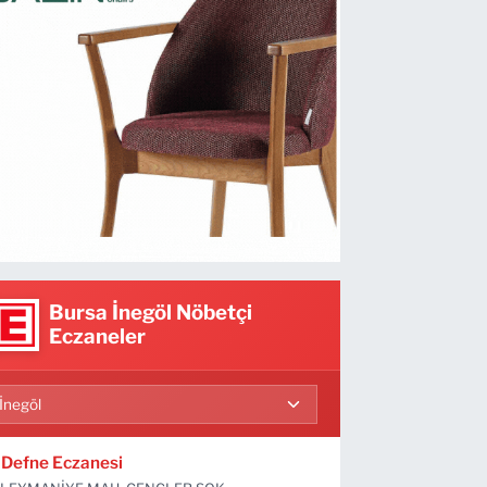
Bursa İnegöl Nöbetçi
Eczaneler
Defne Eczanesi