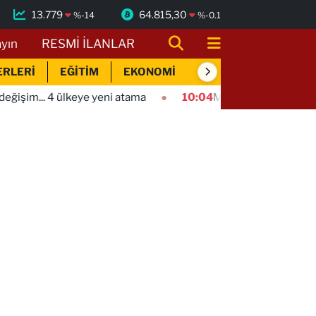
13.779
64.815,30
%
-14
%
-0.1
ayın
RESMİ İLANLAR
ERLERİ
EĞİTİM
EKONOMİ
SİYASET
SPOR
ülkeye yeni atama
10:04
Mersin'de çocuklar trafik kurallar