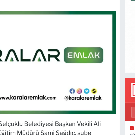
elçuklu Belediyesi Başkan Vekili Ali
i Eğitim Müdürü Sami Sağdıç, şube