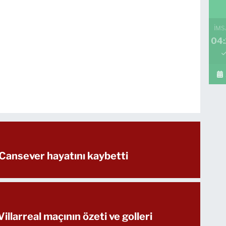
İMS
04
 Cansever hayatını kaybetti
illarreal maçının özeti ve golleri