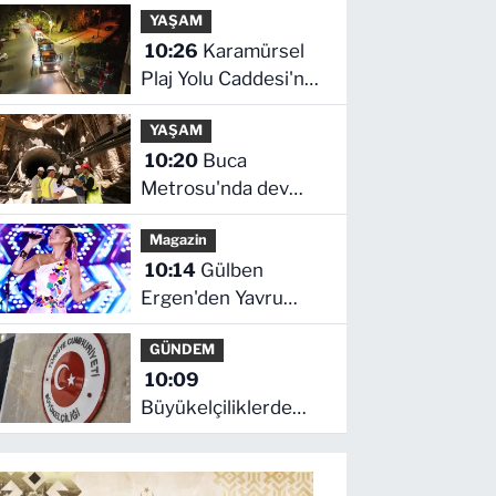
YAŞAM
10:26
Karamürsel
Plaj Yolu Caddesi'ne
özel asfalt dokunuşu
YAŞAM
10:20
Buca
Metrosu'nda dev
adım
Magazin
10:14
Gülben
Ergen'den Yavru
Vatan'da 'yapay zekâ'
GÜNDEM
çıkışı
10:09
Büyükelçiliklerde
değişim... 4 ülkeye
yeni atama